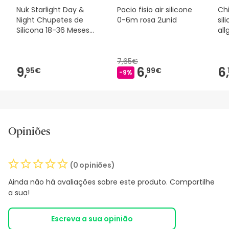
Nuk Starlight Day &
Pacio fisio air silicone
Ch
Night Chupetes de
0-6m rosa 2unid
sil
Silicona 18-36 Meses
al
2uds
0M
7,65€
9,
6,
6,
95€
99€
-9%
Opiniões
(0 opiniões)
Ainda não há avaliações sobre este produto. Compartilhe
a sua!
Escreva a sua opinião