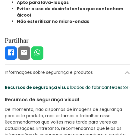
Apto para lava-louças
Evitar o uso de desinfetantes que contenham
álcool
Não esterilizar no micro-ondas
Partilhar
Informações sobre segurança e produtos
Recursos de segurança visual
Dados do fabricante
Gestor o
Recursos de segurança visual
De momento, não dispomos de imagens de segurança
para este produto, mas estamos a trabalhar nisso.
Recomendamos que voltes mais tarde para veres as
actualizações. Entretanto, recomendamos que leias as
informações de segurança que acompanham o produto