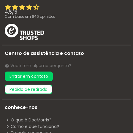
4,5
/
5
Com base em
646
opiniões
Centro de assistência e contato
Você tem alguma pergunta?
Entrar em contato
pedido de retirada
conhece-nos
O que é DocMorris?
Como é que funciona?
Trabalhe connosco