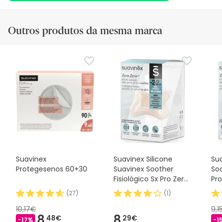
Outros produtos da mesma marca
Suavinex
Suavinex Silicone
Sua
Protegesenos 60+30
Suavinex Soother
Soo
Fisiológico Sx Pro Zero
Pro
2m 1 peça
(
27
)
(
1
)
10,17€
9,1
8,
8,
48€
29€
-17%
-1