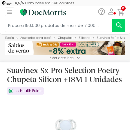
4,5
/
5
Com base em
646
opiniões
0
Bebés
Acessórios para bebé
Chupetas
Silicone
Suavinex Sx Pro Select
*Ver detalhes
Suavinex Sx Pro Selection Poetry
Chupeta Silicon +18M 1 Unidades
Health Points