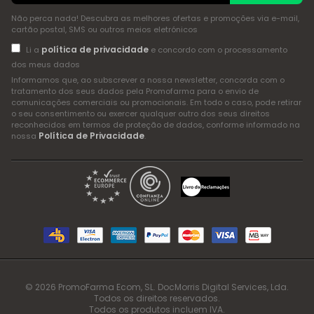
Não perca nada! Descubra as melhores ofertas e promoções via e-mail,
cartão postal, SMS ou outros meios eletrónicos
política de privacidade
Li a
e concordo com o processamento
dos meus dados
Informamos que, ao subscrever a nossa newsletter, concorda com o
tratamento dos seus dados pela Promofarma para o envio de
comunicações comerciais ou promocionais. Em todo o caso, pode retirar
o seu consentimento ou exercer qualquer outro dos seus direitos
reconhecidos em termos de proteção de dados, conforme informado na
Política de Privacidade
nossa
.
© 2026 PromoFarma Ecom, SL. DocMorris Digital Services, Lda.
Todos os direitos reservados.
Todos os produtos incluem IVA.