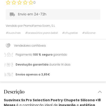
0
Envio em 24-72h
Vendido por
PromoFarma Ecom, S.L.
#suavinex
#acessórios para bebé
#chupetas
#silicone
Vendedores confiáveis
Pagamento
100 % seguro
garantido
Devolução garantida
durante 14 dias
Envios apenas a 3,85€
Descrição
Suavinex Sx Pro Selection Poetry Chupete Silicona +18
Meses
é a combinação ideal de
inovação
e
estética
.