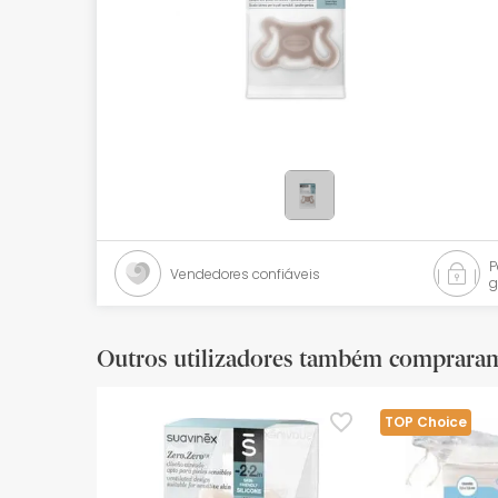
Bebés
Ótica
Ortopedia
Ervanária
Cosmética natural
Promoções
Vendedores confiáveis
g
Marcas
Mais vendidos
Outros utilizadores também comprara
Health points
TOP Choice
Blog