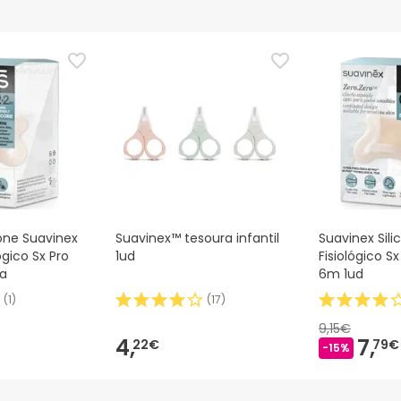
cone Suavinex
Suavinex™ tesoura infantil
Suavinex Sil
ógico Sx Pro
1ud
Fisiológico Sx
ça
6m 1ud
(
1
)
(
17
)
9,15€
4,
7,
22€
79€
-15%