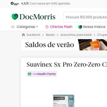
4,5
/
5
Com base em
646
opiniões
categorias
Ofertas Flash
Nossa marca
DocMorris
Bebés
Acessórios para bebé
Chupe
Dermocosmetica
Nossa marca
Solares
Suavinex Sx Pro Zero-Zero C
Medicamentos
Health Points
Cosmética
Saúde
Higiene
Dietética