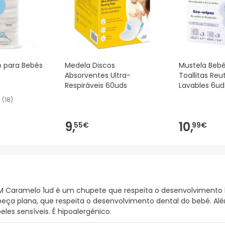
o para Bebés
Medela Discos
Mustela Beb
Absorventes Ultra-
Toallitas Reut
Respiráveis 60uds
Lavables 6ud
(
18
)
9,
10,
55€
99€
2M Caramelo 1ud é um chupete que respeita o desenvolvimento b
ça plana, que respeita o desenvolvimento dental do bebé. Além
es sensíveis. É hipoalergénico.