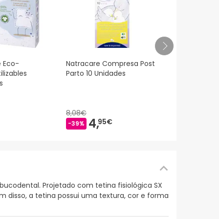
Mustela Lin
é Eco-
Natracare Compresa Post
Dosificador
ilizables
Parto 10 Unidades
s
10,
39€
8,08€
4,
95€
-39%
ucodental. Projetado com tetina fisiológica SX
 disso, a tetina possui uma textura, cor e forma