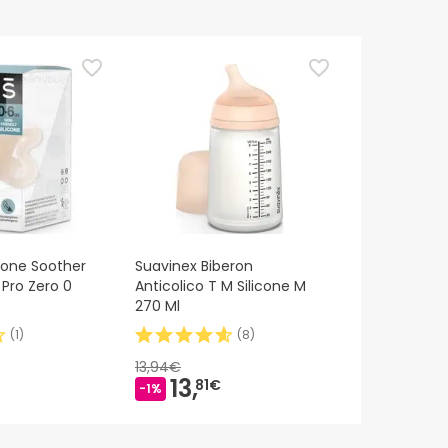
icone Soother
Suavinex Biberon
 Pro Zero 0
Anticolico T M Silicone M
270 Ml
(
1
)
(
8
)
13,94€
13,
81€
-1%