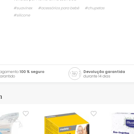
#suavinex
#acessórios para bebé
#chupetas
#silicone
Pagamento
100 % seguro
Devolução garantida
arantido
durante 14 dias
m