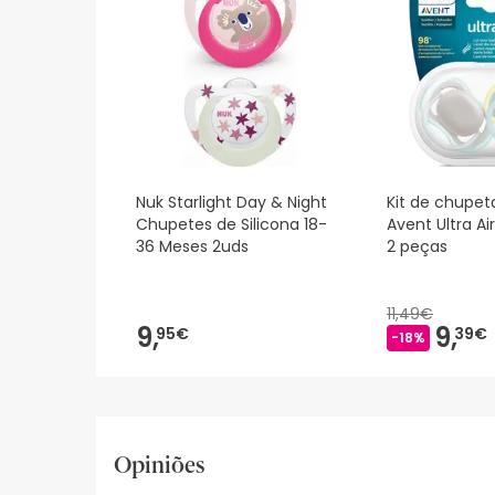
Nuk Starlight Day & Night
Kit de chupeta
Chupetes de Silicona 18-
Avent Ultra Ai
36 Meses 2uds
2 peças
11,49€
9,
9,
95€
39€
-18%
Opiniões