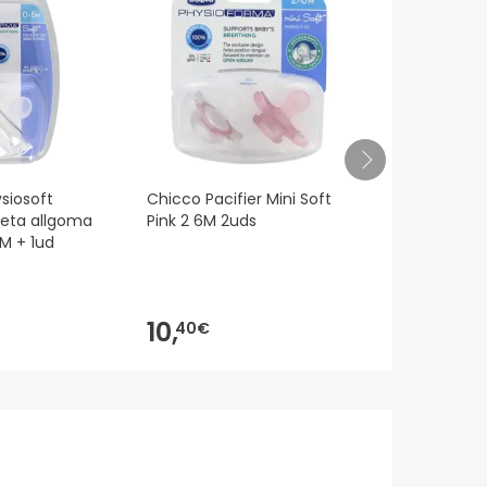
siosoft
Chicco Pacifier Mini Soft
Chicco Pacif
peta allgoma
Pink 2 6M 2uds
Blue 2 6M 2
M + 1ud
10,
8,
40€
99€