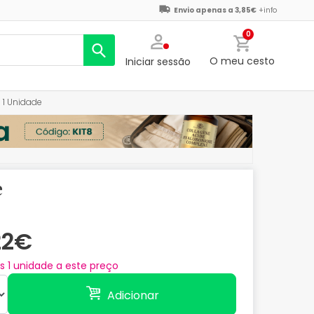
Envio apenas a 3,85€
+info
0
O meu cesto
Iniciar sessão
 1 Unidade
e
22€
as
1
unidade a este preço
Adicionar