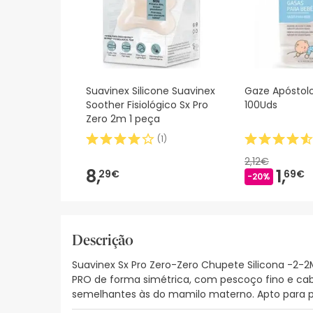
Suavinex Silicone Suavinex
Gaze Apóstol
Soother Fisiológico Sx Pro
100Uds
Zero 2m 1 peça
(
1
)
2,12€
8,
1,
29€
69€
-20%
Descrição
Suavinex Sx Pro Zero-Zero Chupete Silicona -2-
PRO de forma simétrica, com pescoço fino e cabe
semelhantes às do mamilo materno. Apto para pel