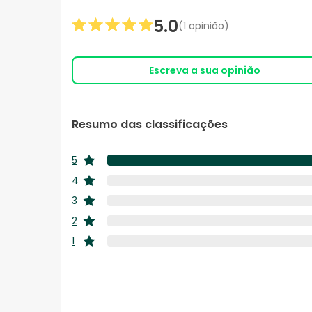
5.0
(1 opinião)
Escreva a sua opinião
Resumo das classificações
5
estrelas
4
estrelas
3
estrelas
2
estrelas
1
estrelas