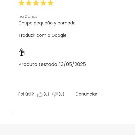
estrela.
há 2 anos
Chupe pequeño y comodo
Traduzir com o Google
Produto testado :
13/05/2025
Foi útil?
Denunciar
(
0
)
(
0
)