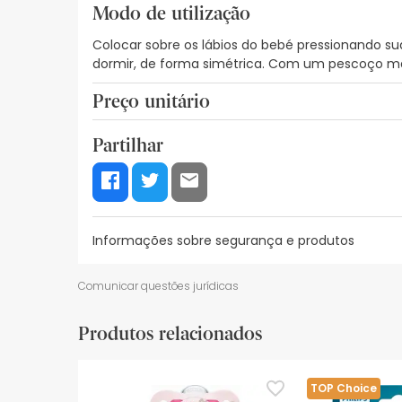
Modo de utilização
Colocar sobre os lábios do bebé pressionando su
dormir, de forma simétrica. Com um pescoço ma
Preço unitário
8,22€ / Unidades
Partilhar
Informações sobre segurança e produtos
Recursos de segurança visual
Dados do fabrica
Comunicar questões jurídicas
Recursos de segurança visual
Produtos relacionados
De momento, não dispomos de imagens de segura
actualizações. Entretanto, recomendamos que le
sobre segurança, não hesites em contactar-nos.
TOP Choice