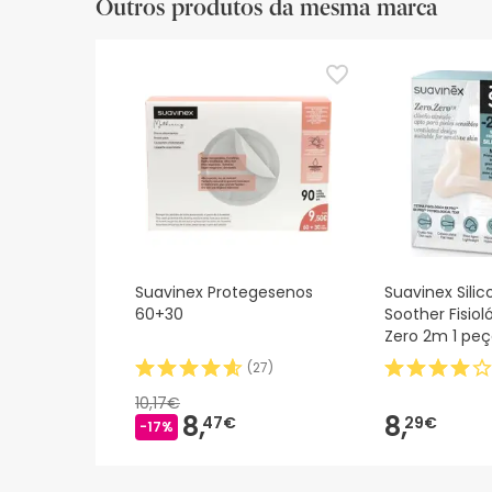
Outros produtos da mesma marca
Suavinex Protegesenos
Suavinex Sili
60+30
Soother Fisiol
Zero 2m 1 pe
(
27
)
10,17€
8,
8,
47€
29€
-17%