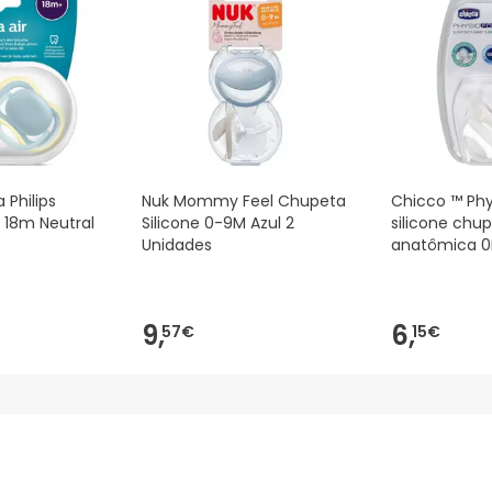
 Philips
Nuk Mommy Feel Chupeta
Chicco ™ Phy
r 18m Neutral
Silicone 0-9M Azul 2
silicone chu
Unidades
anatômica 0
9,
6,
57€
15€