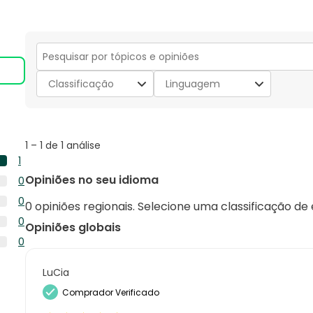
Secção
para
Classificação
Linguagem
pesquisar
tópicos
e
opiniões
1
1
–
1 de 1
análise
to
1
1
1
Opiniões no seu idioma
0
de
análise
0
1
0
com
0 opiniões regionais. Selecione uma classificação de
análise
análise
0
5
0
com
Opiniões globais
análise
estrelas.
0
4
0
com
análise
estrelas.
0
3
com
análise
LuCia
estrelas.
2
com
Comprador Verificado
estrelas.
1