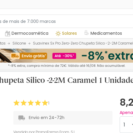
Dermocosmética
Solares
Medicamentos
tas
Silicone
Suavinex Sx Pro Zero-Zero Chupeta Silico -2-2M Caramel
*-8% extra, compra mínima de 72€. Válido até 16/08. Não acumulável.
hupeta Silico -2-2M Caramel 1 Unidad
8,
1
Apen
Envio em 24-72h
Vendido por
PromoFarma Ecom, S.L.