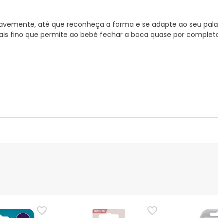
avemente, até que reconheça a forma e se adapte ao seu palada
is fino que permite ao bebé fechar a boca quase por completo
nte
Gestor orçamental
nça para este produto, mas estamos a trabalhar nisso. Reco
ias as informações de segurança que acompanham o produto ant
 Além disso, se desejares, também podes devolver o produto s