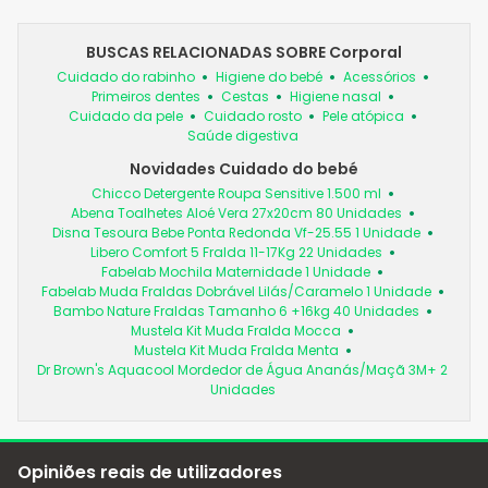
BUSCAS RELACIONADAS SOBRE Corporal
Cuidado do rabinho
Higiene do bebé
Acessórios
Primeiros dentes
Cestas
Higiene nasal
Cuidado da pele
Cuidado rosto
Pele atópica
Saúde digestiva
Novidades Cuidado do bebé
Chicco Detergente Roupa Sensitive 1.500 ml
Abena Toalhetes Aloé Vera 27x20cm 80 Unidades
Disna Tesoura Bebe Ponta Redonda Vf-25.55 1 Unidade
Libero Comfort 5 Fralda 11-17Kg 22 Unidades
Fabelab Mochila Maternidade 1 Unidade
Fabelab Muda Fraldas Dobrável Lilás/Caramelo 1 Unidade
Bambo Nature Fraldas Tamanho 6 +16kg 40 Unidades
Mustela Kit Muda Fralda Mocca
Mustela Kit Muda Fralda Menta
Dr Brown's Aquacool Mordedor de Água Ananás/Maçã 3M+ 2
Unidades
Opiniões reais de utilizadores