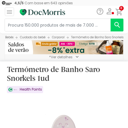
4,5
/
5
Com base em
643
opiniões
0
Bebés
Cuidado do bebé
Corporal
Termómetro de Banho Saro Snorkels 1u
*Ver detalhes
Termómetro de Banho Saro
Snorkels 1ud
Health Points