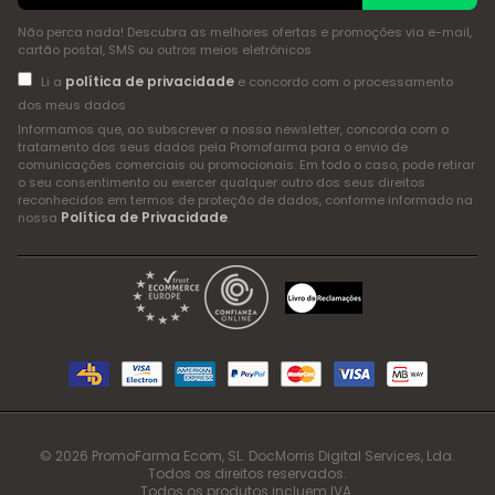
Não perca nada! Descubra as melhores ofertas e promoções via e-mail,
cartão postal, SMS ou outros meios eletrónicos
política de privacidade
Li a
e concordo com o processamento
dos meus dados
Informamos que, ao subscrever a nossa newsletter, concorda com o
tratamento dos seus dados pela Promofarma para o envio de
comunicações comerciais ou promocionais. Em todo o caso, pode retirar
o seu consentimento ou exercer qualquer outro dos seus direitos
reconhecidos em termos de proteção de dados, conforme informado na
Política de Privacidade
nossa
.
© 2026 PromoFarma Ecom, SL. DocMorris Digital Services, Lda.
Todos os direitos reservados.
Todos os produtos incluem IVA.