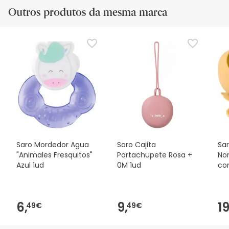
Outros produtos da mesma marca
Saro Mordedor Agua
Saro Cajita
Sa
"Animales Fresquitos"
Portachupete Rosa +
No
Azul 1ud
0M 1ud
co
6,
9,
19
49€
49€