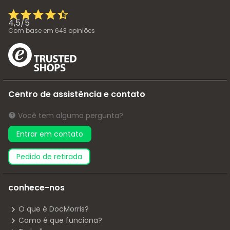
4,5
/
5
Com base em
643
opiniões
Centro de assistência e contato
Você tem alguma pergunta?
Entrar em contato
pedido de retirada
conhece-nos
O que é DocMorris?
Como é que funciona?