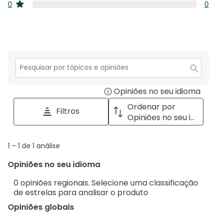
0
4
0
0
co
estrelas
aná
estr
0
3
co
aná
estr
2
co
estr
1
estr
Secção
para
Opiniões no seu idioma
Disp
pesquisar
tópicos
a
Ordenar por
Filtros
e
pop
Opiniões no seu idioma
opiniões
with
info
1
1
–
1 de 1
análise
abou
to
Regi
Opiniões no seu idioma
1
Sort.
de
0 opiniões regionais. Selecione uma classificação
1
de estrelas para analisar o produto
análise
Opiniões globais