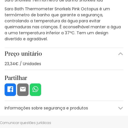
Saro Bath Thermometer Snorkels Pink Octopus é um
termómetro de banho que garante a segurança,
controlando a temperatura da água para evitar
queimaduras nas crianças. É aconselhável manter a água
a uma temperatura inferior a 37ºC. Tem um design
divertido e agradável.
Preço unitário
23,34€ / Unidades
Partilhar
Informações sobre segurança e produtos
Recursos de segurança visual
Dados do fabricante
Gestor o
Comunicar questões jurídicas