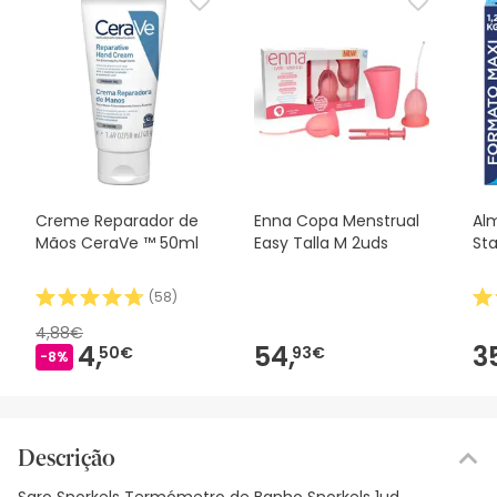
Creme Reparador de
Enna Copa Menstrual
Al
Mãos CeraVe ™ 50ml
Easy Talla M 2uds
Sta
(
58
)
4,88€
4,
54,
3
50€
93€
-8%
Descrição
Saro Snorkels Termómetro de Banho Snorkels 1ud