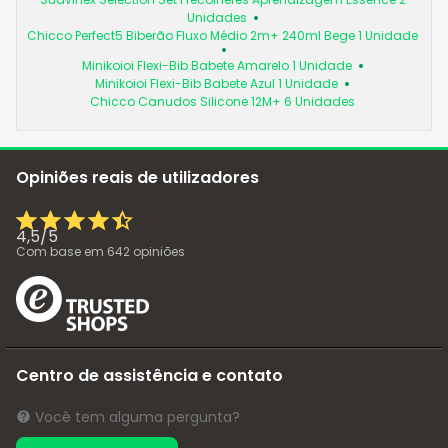
Unidades
Chicco Perfect5 Biberão Fluxo Médio 2m+ 240ml Bege 1 Unidade
Minikoioi Flexi-Bib Babete Amarelo 1 Unidade
Minikoioi Flexi-Bib Babete Azul 1 Unidade
Chicco Canudos Silicone 12M+ 6 Unidades
Opiniões reais de utilizadores
4,5
/
5
Com base em
642
opiniões
Centro de assistência e contato
Você tem alguma pergunta?