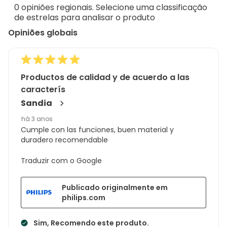
de
0 opiniões regionais. Selecione uma classificação
26
de estrelas para analisar o produto
análises
Opiniões globais
Productos de calidad y de acuerdo a las
caracterís
Sandia
há 3 anos
Cumple con las funciones, buen material y
duradero recomendable
Traduzir com o Google
Publicado originalmente em
philips.com
Sim, Recomendo este produto.