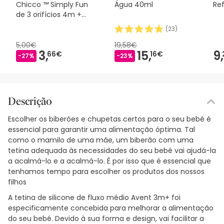
Chicco ™ Simply Fun
Água 40ml
Re
de 3 orifícios 4m +
2uds
(
23
)
5,00€
19,58€
3,
15,
9,
66€
16€
-27%
-23%
Descrição
Escolher os biberões e chupetas certos para o seu bebé é
essencial para garantir uma alimentação óptima. Tal
como o mamilo de uma mãe, um biberão com uma
tetina adequada às necessidades do seu bebé vai ajudá-la
a acalmá-lo e a acalmá-lo. É por isso que é essencial que
tenhamos tempo para escolher os produtos dos nossos
filhos
A tetina de silicone de fluxo médio Avent 3m+ foi
especificamente concebida para melhorar a alimentação
do seu bebé. Devido à sua forma e design, vai facilitar a