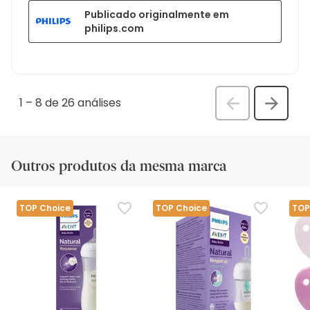
Publicado originalmente em
philips.com
1
–
8 de 26
análises
Anterior
Seguin
análi
análise
Outros produtos da mesma marca
TOP Choice
TOP Choice
TOP