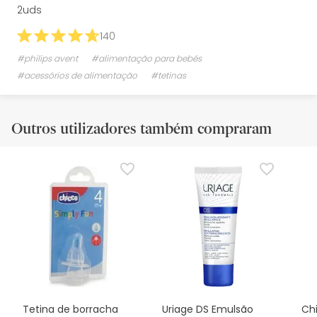
2uds
140
#philips avent
#alimentação para bebés
#acessórios de alimentação
#tetinas
Outros utilizadores também compraram
Tetina de borracha
Uriage DS Emulsão
Ch