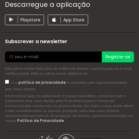
Descarregue a aplicação
Playstore
App Store
Subscrever a newsletter
Registre-se
Não perca nada! Descubra as melhores ofertas e promoções via e-mail,
cartão postal, SMS ou outros meios eletrónicos
política de privacidade
Li a
e concordo com o processamento
dos meus dados
Informamos que, ao subscrever a nossa newsletter, concorda com o
tratamento dos seus dados pela Promofarma para o envio de
comunicações comerciais ou promocionais. Em todo o caso, pode retirar
o seu consentimento ou exercer qualquer outro dos seus direitos
reconhecidos em termos de proteção de dados, conforme informado na
Política de Privacidade
nossa
.