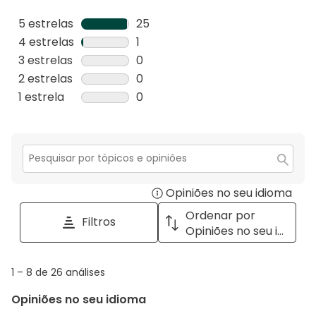
5 estrelas
estrelas
25
25
4 estrelas
estrelas
1
análises
1
3 estrelas
estrelas
0
com
análise
0
2 estrelas
estrelas
0
5
com
análise
0
1 estrela
estrelas
0
estrelas.
4
com
análise
0
estrelas.
3
com
análise
estrelas.
2
com
estrelas.
1
Secção
para
estrela.
Opiniões no seu idioma
Disp
pesquisar
tópicos
a
Ordenar por
Filtros
e
pop
Opiniões no seu idioma
opiniões
with
info
1
1
–
8 de 26
análises
abou
to
Regi
Opiniões no seu idioma
8
Sort.