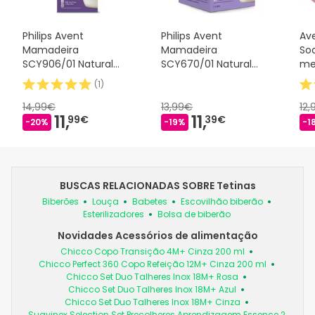
Philips Avent
Philips Avent
Av
Mamadeira
Mamadeira
Soo
SCY906/01 Natural
SCY670/01 Natural
me
Response 330ml
AirFree 125ml
(
1
)
14,99€
13,99€
12
11,
11,
99€
39€
-20%
-19%
-1
BUSCAS RELACIONADAS SOBRE Tetinas
Biberões
Louça
Babetes
Escovilhão biberão
Esterilizadores
Bolsa de biberão
Novidades Acessórios de alimentação
Chicco Copo Transição 4M+ Cinza 200 ml
Chicco Perfect 360 Copo Refeição 12M+ Cinza 200 ml
Chicco Set Duo Talheres Inox 18M+ Rosa
Chicco Set Duo Talheres Inox 18M+ Azul
Chicco Set Duo Talheres Inox 18M+ Cinza
Suavinex Selection Set Precolheres Aprendizagem Essence 2