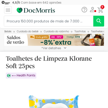
4,5
/
5
Com base em
642
opiniões
0
Bebés
Cuidado do bebé
Cuidado do rabinho
Toalhitas
Toalhetes de 
*Ver detalhes
Toalhetes de Limpeza Klorane
Soft 25pcs
Health Points