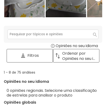
Secção
para
Opiniões no seu idioma
Disp
pesquisar
tópicos
a
Ordenar por
Filtros
e
pop
Opiniões no seu idioma
opiniões
with
info
1
1
–
8 de 75
análises
abou
to
Regi
Opiniões no seu idioma
8
Sort.
de
0 opiniões regionais. Selecione uma classificação
75
de estrelas para analisar o produto
análises
Opiniões globais