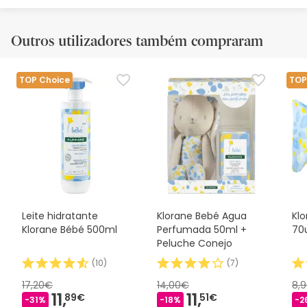
Outros utilizadores também compraram
TOP Choice
TOP
Leite hidratante
Klorane Bebé Agua
Kl
Klorane Bébé 500ml
Perfumada 50ml +
70
Peluche Conejo
(
10
)
(
7
)
17,20€
14,00€
8,
11,
11,
89€
51€
-31%
-18%
-2