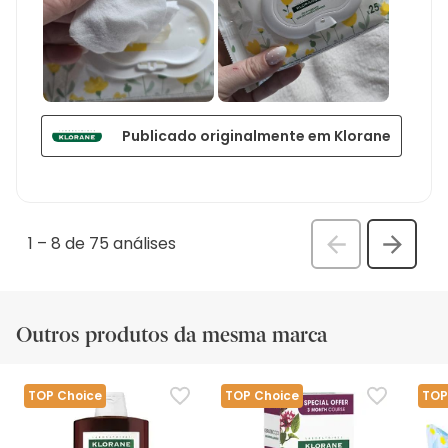
Publicado originalmente em Klorane
1
–
8 de 75
análises
Anterior
Seguin
análi
análise
Outros produtos da mesma marca
TOP Choice
TOP Choice
TOP