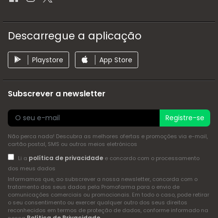
Descarregue a aplicação
Playstore
App Store
Subscrever a newsletter
Registre-se
Não perca nada! Descubra as melhores ofertas e promoções via e-mail,
cartão postal, SMS ou outros meios eletrónicos
política de privacidade
Li a
e concordo com o processamento
dos meus dados
Informamos que, ao subscrever a nossa newsletter, concorda com o
tratamento dos seus dados pela Promofarma para o envio de
comunicações comerciais ou promocionais. Em todo o caso, pode retirar
o seu consentimento ou exercer qualquer outro dos seus direitos
reconhecidos em termos de proteção de dados, conforme informado na
Política de Privacidade