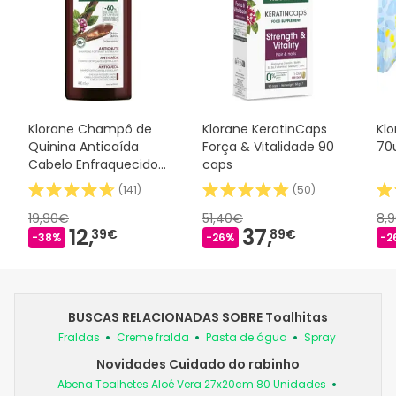
Klorane Champô de
Klorane KeratinCaps
Kl
Quinina Anticaída
Força & Vitalidade 90
70
Cabelo Enfraquecido
caps
400 ml
(
141
)
(
50
)
19,90€
51,40€
8,
12,
37,
39€
89€
-38%
-26%
-2
BUSCAS RELACIONADAS SOBRE Toalhitas
Fraldas
Creme fralda
Pasta de água
Spray
Novidades Cuidado do rabinho
Abena Toalhetes Aloé Vera 27x20cm 80 Unidades