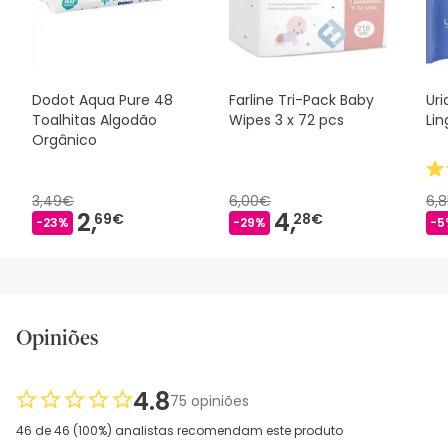
Dodot Aqua Pure 48
Farline Tri-Pack Baby
Uri
Toalhitas Algodão
Wipes 3 x 72 pcs
Lin
Orgânico
3,49€
6,00€
6,
2,
4,
69€
28€
-23%
-29%
-5
Opiniões
4.8
75 opiniões
46 de 46 (100%) analistas recomendam este produto