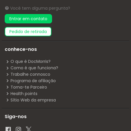
Você tem alguma pergunta?
Entrar em contato
pedido de retirada
conhece-nos
O que é DocMorris?
Como é que funciona?
Trabalhe connosco
Programa de afiliação
Torna-te Parceiro
Health points
Sítio Web da empresa
Siga-nos