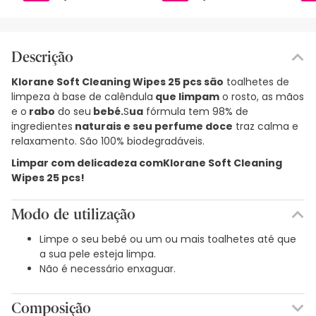
Descrição
Klorane Soft Cleaning Wipes 25 pcs são
toalhetes de
limpeza à base de calêndula
que limpam
o rosto, as mãos
e o
rabo
do seu
bebé.
S
ua
fórmula tem 98% de
ingredientes
naturais e seu perfume doce
traz calma e
relaxamento. São 100% biodegradáveis.
Limpar com delicadeza com
Klorane Soft Cleaning
Wipes 25 pcs!
Modo de utilização
Limpe o seu bebé ou um ou mais toalhetes até que
a sua pele esteja limpa.
Não é necessário enxaguar.
Composição