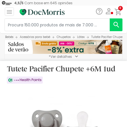
4,5
/
5
Com base em
645
opiniões
0
Bebés
Acessórios para bebé
Chupetas
Látex
Tutete Pacifier Chupete
*Ver detalhes
Tutete Pacifier Chupete +6M 1ud
Health Points