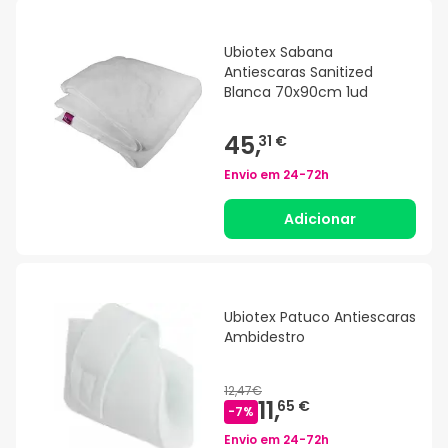
Ubiotex Sabana
Antiescaras Sanitized
Blanca 70x90cm 1ud
45,
31 €
Envio em
24-72h
Adicionar
Ubiotex Patuco Antiescaras
Ambidestro
12,47€
11,
65 €
-
7
%
Envio em
24-72h