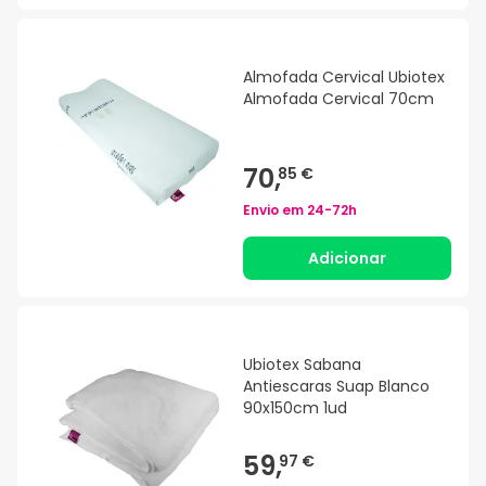
Almofada Cervical Ubiotex
Almofada Cervical 70cm
70,
85 €
Envio em
24-72h
Adicionar
Ubiotex Sabana
Antiescaras Suap Blanco
90x150cm 1ud
59,
97 €