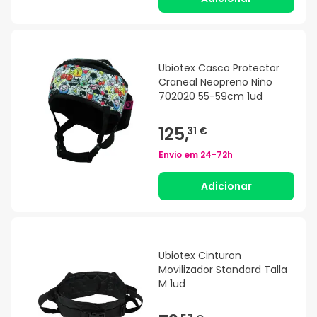
Ubiotex Casco Protector
Craneal Neopreno Niño
702020 55-59cm 1ud
125,
31 €
Envio em
24-72h
Adicionar
Ubiotex Cinturon
Movilizador Standard Talla
M 1ud