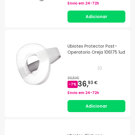
Envio em
24-72h
Adicionar
Ubiotex Protector Post-
Operatorio Oreja 106175 1ud
(
1
)
39,51€
36,
93 €
-
7
%
Envio em
24-72h
Adicionar