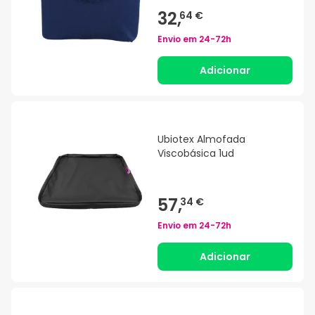
32,
64 €
Envio em
24-72h
Adicionar
Ubiotex Almofada
Viscobásica 1ud
57,
34 €
Envio em
24-72h
Adicionar