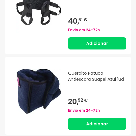
40,
61 €
Envio em
24-72h
Adicionar
Queralto Patuco
Antiescara Suapel Azul 1ud
20,
92 €
Envio em
24-72h
Adicionar