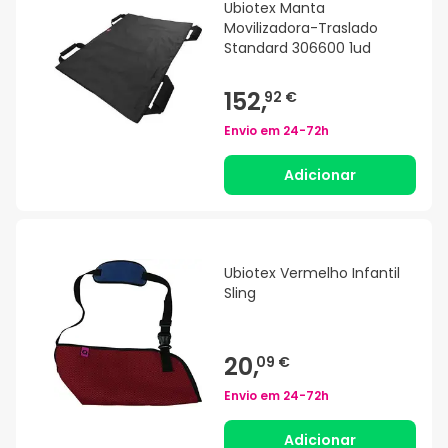
Ubiotex Manta
Movilizadora-Traslado
Standard 306600 1ud
152,
92 €
Envio em
24-72h
Adicionar
Ubiotex Vermelho Infantil
Sling
20,
09 €
Envio em
24-72h
Adicionar