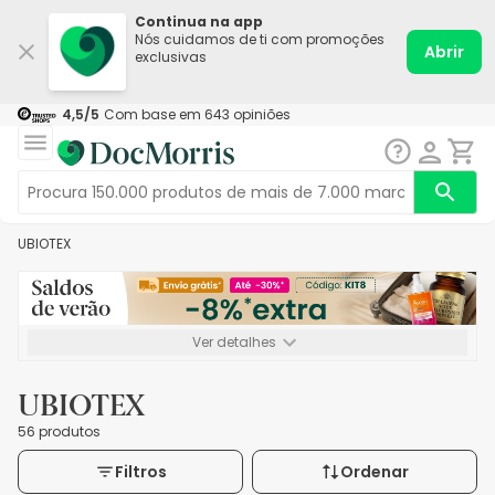
Continua na app
Nós cuidamos de ti com promoções
Abrir
exclusivas
4,5
/5
Com base em
643
opiniões
UBIOTEX
Ver detalhes
*-8% extra, compra mínima de 72€. Válido até 16/08. Não
acumulável.
UBIOTEX
56 produtos
Filtros
Ordenar