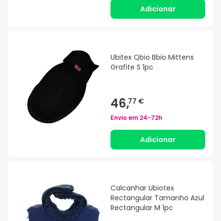
Adicionar
Ubitex Qbio Bbio Mittens
Grafite S 1pc
46,
77 €
Envio em
24-72h
Adicionar
Calcanhar Ubiotex
Rectangular Tamanho Azul
Rectangular M 1pc