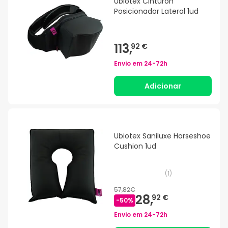
Ubiotex Cinturon
Posicionador Lateral 1ud
113,
92 €
Envio em
24-72h
Adicionar
Ubiotex Saniluxe Horseshoe
Cushion 1ud
(
1
)
57,82€
28,
92 €
-
50
%
Envio em
24-72h