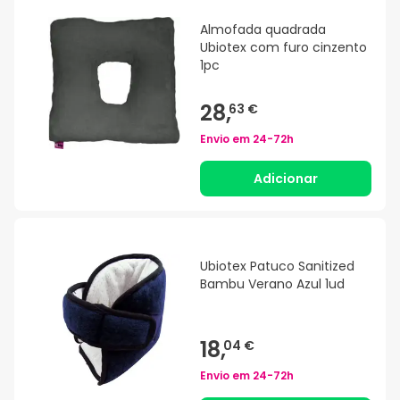
Almofada quadrada
Ubiotex com furo cinzento
1pc
28,
63 €
Envio em
24-72h
Adicionar
Ubiotex Patuco Sanitized
Bambu Verano Azul 1ud
18,
04 €
Envio em
24-72h