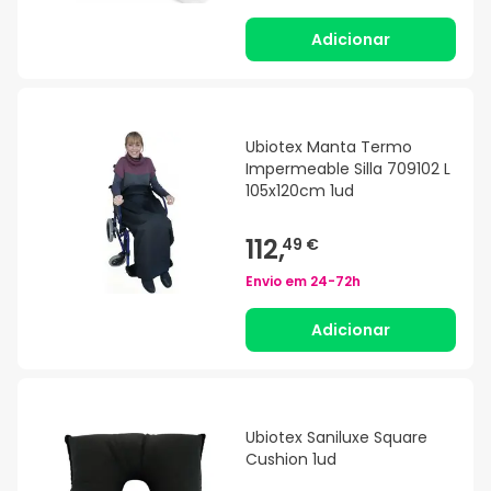
Adicionar
Ubiotex Manta Termo
Impermeable Silla 709102 L
105x120cm 1ud
112,
49 €
Envio em
24-72h
Adicionar
Ubiotex Saniluxe Square
Cushion 1ud