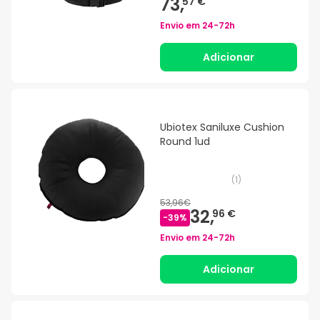
73,
57 €
Envio em
24-72h
Adicionar
Ubiotex Saniluxe Cushion
Round 1ud
(
1
)
53,96€
32,
96 €
-
39
%
Envio em
24-72h
Adicionar