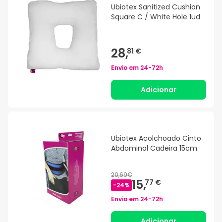
Ubiotex Sanitized Cushion
Square C / White Hole 1ud
28,
81 €
Envio em
24-72h
Adicionar
Ubiotex Acolchoado Cinto
Abdominal Cadeira 15cm
20,69€
15,
77 €
-
24
%
Envio em
24-72h
Adicionar