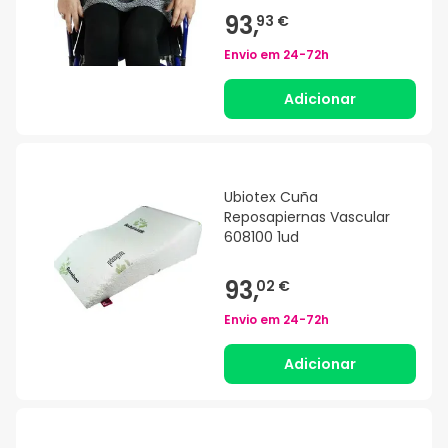
93,
93 €
Envio em
24-72h
Adicionar
Ubiotex Cuña
Reposapiernas Vascular
608100 1ud
93,
02 €
Envio em
24-72h
Adicionar