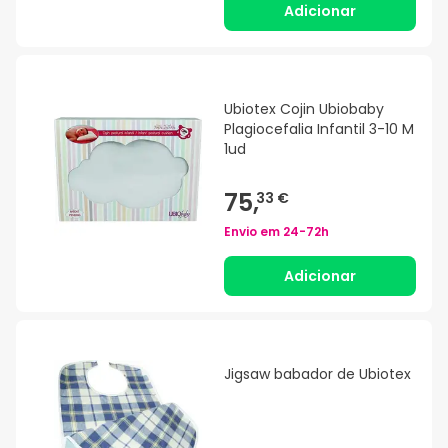
Adicionar
Ubiotex Cojin Ubiobaby
Plagiocefalia Infantil 3-10 M
1ud
75,
33 €
Envio em
24-72h
Adicionar
Jigsaw babador de Ubiotex