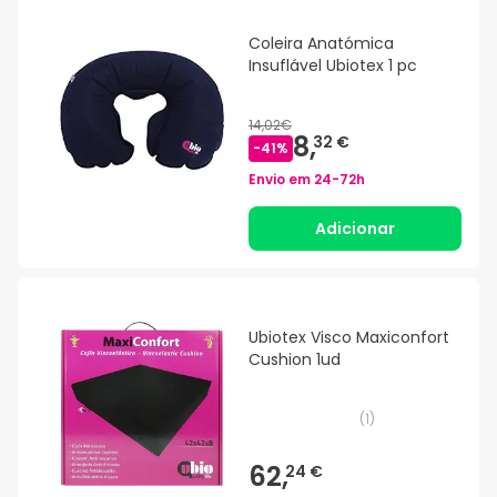
Coleira Anatómica
Insuflável Ubiotex 1 pc
14,02€
8,
32 €
-
41
%
Envio em
24-72h
Adicionar
Ubiotex Visco Maxiconfort
Cushion 1ud
(
1
)
62,
24 €