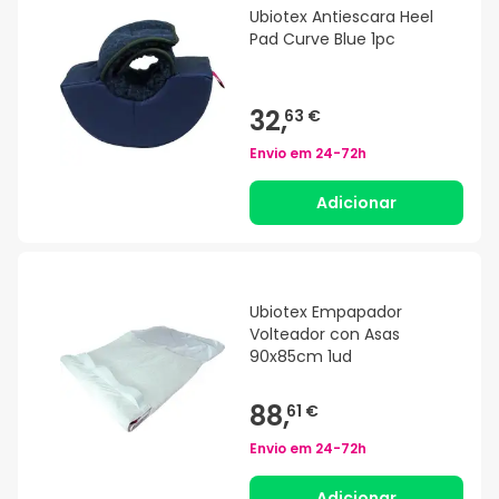
Ubiotex Antiescara Heel
Pad Curve Blue 1pc
32,
63 €
Envio em
24-72h
Adicionar
Ubiotex Empapador
Volteador con Asas
90x85cm 1ud
88,
61 €
Envio em
24-72h
Adicionar