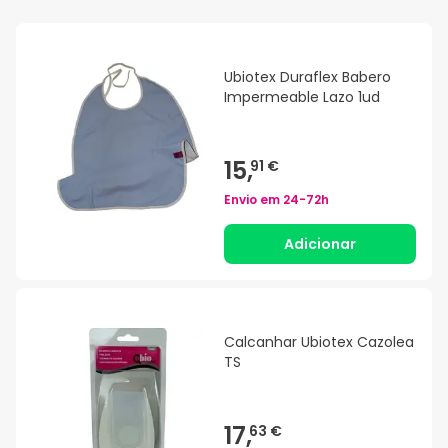
Ubiotex Duraflex Babero
Impermeable Lazo 1ud
15,
91 €
Envio em
24-72h
Adicionar
Calcanhar Ubiotex Cazolea
TS
17,
63 €