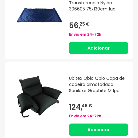
Transferencia Nylon
306605 75x130cm 1ud
56,
25 €
Envio em
24-72h
Adicionar
Ubitex Qbio Qbio Capa de
cadeira almofadada
Saniluxe Graphite M 1pc
124,
46 €
Envio em
24-72h
Adicionar