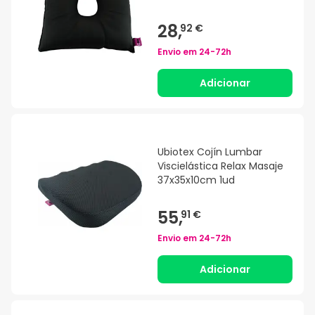
28,
92 €
Envio em
24-72h
Adicionar
Ubiotex Cojín Lumbar
Viscielástica Relax Masaje
37x35x10cm 1ud
55,
91 €
Envio em
24-72h
Adicionar