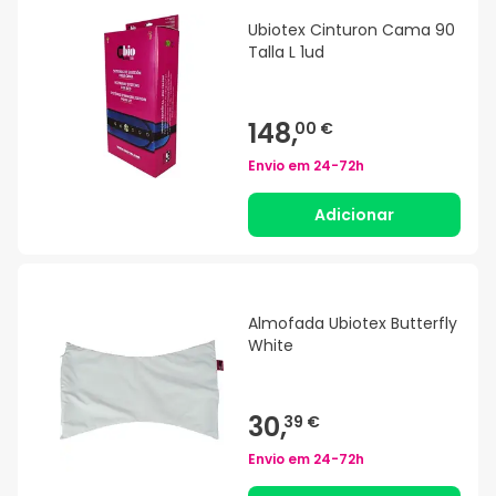
Ubiotex Cinturon Cama 90
Talla L 1ud
148,
00 €
Envio em
24-72h
Adicionar
Almofada Ubiotex Butterfly
White
30,
39 €
Envio em
24-72h