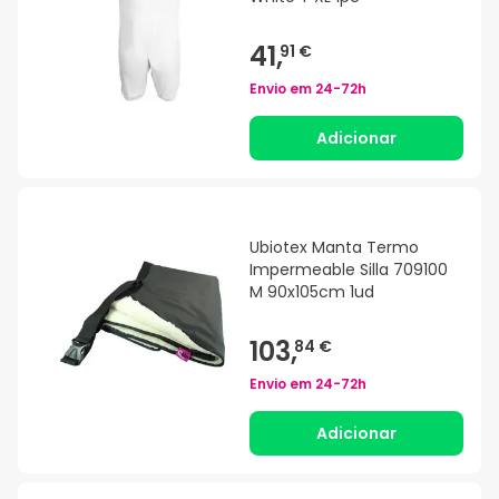
41,
91 €
Envio em
24-72h
Adicionar
Ubiotex Manta Termo
Impermeable Silla 709100
M 90x105cm 1ud
103,
84 €
Envio em
24-72h
Adicionar