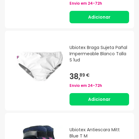
Envio em
24-72h
Adicionar
Ubiotex Braga Sujeta Pañal
Impermeable Blanco Talla
S 1ud
38,
89 €
Envio em
24-72h
Adicionar
Ubiotex Antiescara Mitt
Blue T M