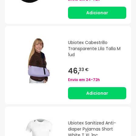
Adicionar
Ubiotex Cabestrillo
Transparente Lila Talla M
1ud
46,
33 €
Envio em
24-72h
Adicionar
Ubiotex Sanitized Anti-
diaper Pyjamas Short
White T XL 1pc