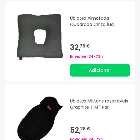
Ubiotex Almofada
Quadrada Cinza 1ud
32,
75 €
Envio em
24-72h
Adicionar
Ubiotex Mittens respiráveis
Graphite T M 1 Par
52,
28 €
Envio em
24-72h