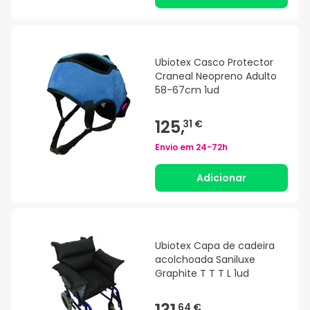
Ubiotex Casco Protector
Craneal Neopreno Adulto
58-67cm 1ud
125,
31 €
Envio em
24-72h
Adicionar
Ubiotex Capa de cadeira
acolchoada Saniluxe
Graphite T T T L 1ud
64 €