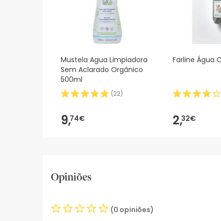
Mustela Agua Limpiadora
Farline Água 
Sem Aclarado Orgânico
500ml
(
22
)
9,
2,
74€
32€
Opiniões
(0 opiniões)