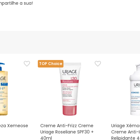
partilhe a sua!
TOP Choice
peza Xemeose
Creme Anti-Frizz Creme
Uriage Xémo
Uriage Roseliane SPF30 +
Creme Anti-I
40ml
Relipidante 