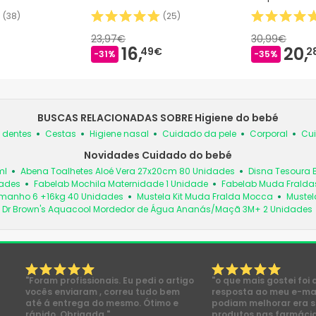
(
38
)
(
25
)
23,97€
30,99€
16,
20,
49€
2
-31%
-35%
BUSCAS RELACIONADAS SOBRE Higiene do bebé
s dentes
Cestas
Higiene nasal
Cuidado da pele
Corporal
Cui
Novidades Cuidado do bebé
ml
Abena Toalhetes Aloé Vera 27x20cm 80 Unidades
Disna Tesoura 
dades
Fabelab Mochila Maternidade 1 Unidade
Fabelab Muda Fraldas
manho 6 +16kg 40 Unidades
Mustela Kit Muda Fralda Mocca
Mustel
Dr Brown's Aquacool Mordedor de Água Ananás/Maçã 3M+ 2 Unidades
"Foram profissionais. Eu pedi o artigo
"o que mais gostei foi 
vocês enviaram , correu tudo bem
resposta ao meu e-mai
até á entrega do mesmo. Ótimo e
podiam melhorar era s
rápido. Obrigada "
produtos nas farmácia