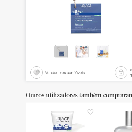
Bebés
Ótica
Ortopedia
Ervanária
Cosmética natural
Promoções
Vendedores confiáveis
g
Marcas
Mais vendidos
Outros utilizadores também comprara
Health points
Blog