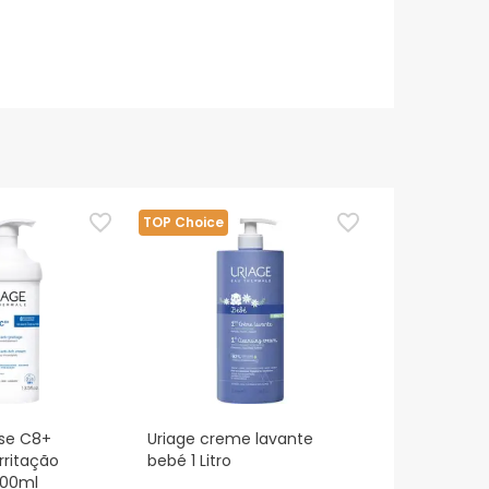
TOP Choice
se C8+
Uriage creme lavante
rritação
bebé 1 Litro
400ml