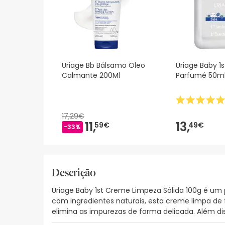
Uriage Bb Bálsamo Oleo
Uriage Baby 1
Calmante 200Ml
Parfumé 50m
17,29€
11,
13,
59€
49€
-33%
Descrição
Uriage Baby 1st Creme Limpeza Sólida 100g é u
com ingredientes naturais, esta creme limpa de
elimina as impurezas de forma delicada. Além d