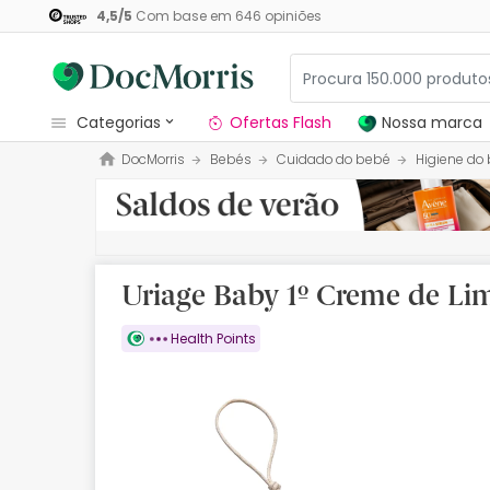
4,5
/
5
Com base em
646
opiniões
categorias
Ofertas Flash
Nossa marca
DocMorris
Bebés
Cuidado do bebé
Higiene do
Dermocosmetica
Nossa marca
Solares
Uriage Baby 1º Creme de Li
Medicamentos
Health Points
Cosmética
Saúde
Higiene
Dietética