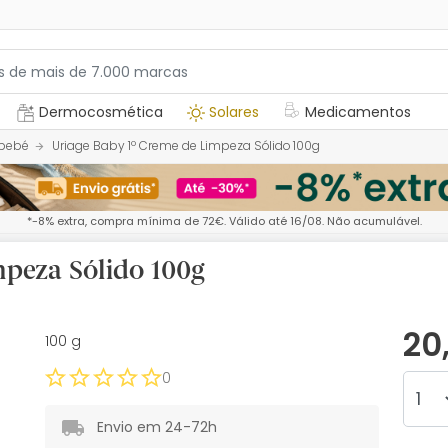
Dermocosmética
Solares
Medicamentos
 bebé
Uriage Baby 1º Creme de Limpeza Sólido 100g
*-8% extra, compra mínima de 72€. Válido até 16/08. Não acumulável.
mpeza Sólido 100g
20
100 g
0
Envio em 24-72h