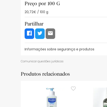
Preço por 100 G
20,72€ / 100 g
Partilhar
Informações sobre segurança e produtos
Recursos de segurança visual
Dados do fabrica
Comunicar questões jurídicas
Recursos de segurança visual
Produtos relacionados
De momento, não dispomos de imagens de segura
actualizações. Entretanto, recomendamos que le
sobre segurança, não hesites em contactar-nos.