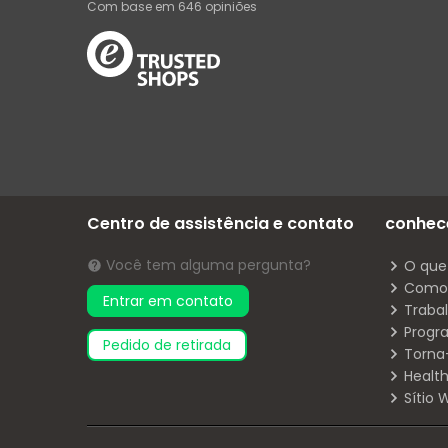
Com base em
646
opiniões
Centro de assistência e contato
conhec
Você tem alguma pergunta?
O que
Como 
Entrar em contato
Traba
Progr
pedido de retirada
Torna
Health
Sítio