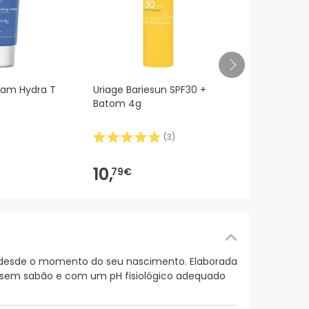
Uriage Beb
eam Hydra T
Uriage Bariesun SPF30 +
Lavante 50
Batom 4g
(
3
)
19,99€
10,
6
-47%
10,
79€
é desde o momento do seu nascimento. Elaborada
a sem sabão e com um pH fisiológico adequado