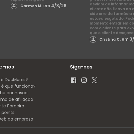
deviam de informar lo
em 4/8/26
Carmen M.
cliente não ficava na 
sido erro da farmácia 
estava esgotado. Pod
momento entrar em co
com o cliente para exp
que o cliente desejava
em 3
Cristina C.
e-nos
Siga-nos
 é DocMorris?
é que funciona?
lhe connosco
ama de afiliação
-te Parceiro
 points
 Web da empresa