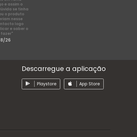
go e assim o
dúvida se tinha
ou o produto
eriam nesse
ntacto logo
licar e saber o
 fazer"
/8/26
Descarregue a aplicação
Playstore
App Store