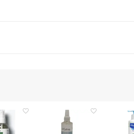
nte
Gestor orçamental
nça para este produto, mas estamos a trabalhar nisso. Reco
ias as informações de segurança que acompanham o produto ant
 Além disso, se desejares, também podes devolver o produto s