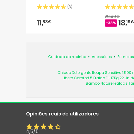
(
3
)
26,99€
11,
18,
88€
19€
-33%
Cuidado do rabinho
Acessórios
Primeiro
Chicco Detergente Roupa Sensitive 1.500 
Libero Comfort 5 Fralda 11-17Kg 22 Uni
Bambo Nature Fraldas Ta
Opiniões reais de utilizadores
4,5
/
5