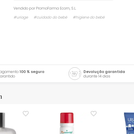
Vendido por
PromoFarma Ecom, S.L.
#uriage
#cuidado do bebé
#higiene do bebé
Pagamento
100 % seguro
Devolução garantida
arantido
durante 14 dias
m