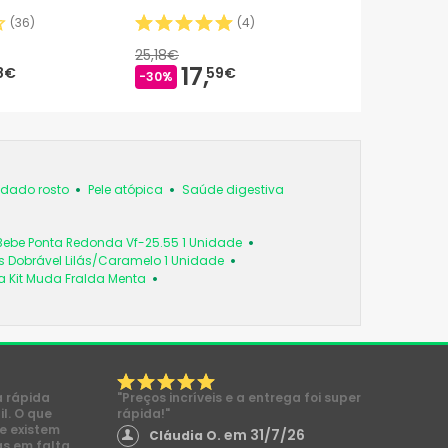
(
36
)
(
4
)
25,18€
17,
8€
59€
-30%
dado rosto
Pele atópica
Saúde digestiva
Bebe Ponta Redonda Vf-25.55 1 Unidade
 Dobrável Lilás/Caramelo 1 Unidade
a Kit Muda Fralda Menta
a rápida
"Preços incríveis e a entrega foi super
l. O que
rápida!"
e existem
em 31/7/26
Cláudia O.
s em falta