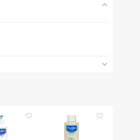
mendamos que voltes mais tarde para veres as
es de o utilizares. Se tiveres alguma dúvida
eguindo os
nossos termos e condições
.
TOP Choice