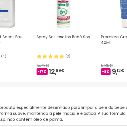
st Scent Eau
Spray Sos Insetos Bebê Sos
Premiere Cr
l
40Ml
(
4
)
(
3
)
15,73€
9,86€
12,
9,
99€
12€
-17%
-8%
m produto especialmente desenhado para limpar a pele do beb
 forma suave, mantendo a pele macia e elástica. A sua fórmul
isso, não contém óleo de palma.