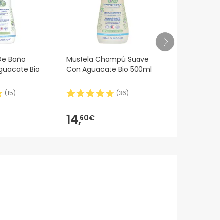
De Baño
Mustela Champú Suave
Isdin Baby N
guacate Bio
Con Aguacate Bio 500ml
champô 75
(
15
)
(
36
)
18,55€
14,
14,
60€
1
-24%