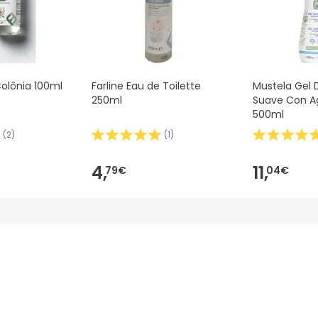
Colônia 100ml
Farline Eau de Toilette
Mustela Gel 
250ml
Suave Con A
500ml
(
2
)
(
1
)
4,
11,
79€
04€