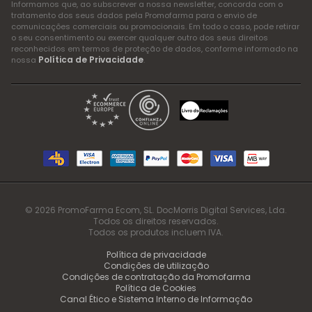
Informamos que, ao subscrever a nossa newsletter, concorda com o
tratamento dos seus dados pela Promofarma para o envio de
comunicações comerciais ou promocionais. Em todo o caso, pode retirar
o seu consentimento ou exercer qualquer outro dos seus direitos
reconhecidos em termos de proteção de dados, conforme informado na
Política de Privacidade
nossa
.
© 2026 PromoFarma Ecom, SL. DocMorris Digital Services, Lda.
Todos os direitos reservados.
Todos os produtos incluem IVA.
Política de privacidade
Condições de utilização
Condições de contratação da Promofarma
Política de Cookies
Canal Ético e Sistema Interno de Informação