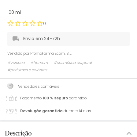
100 ml
0
Envio em 24-72h
Vendido por
PromoFarma Ecom, S.L.
#versace
#homem
#cosmética corporal
#perfumes e colónias
Vendedores confiáveis
Pagamento
100 % seguro
garantido
Devolução garantida
durante 14 dias
Descrição