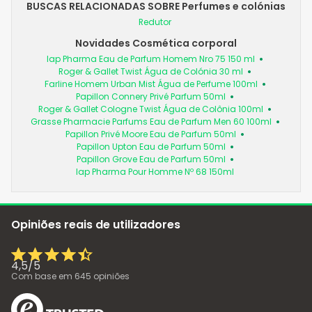
BUSCAS RELACIONADAS SOBRE Perfumes e colónias
Redutor
Novidades Cosmética corporal
Iap Pharma Eau de Parfum Homem Nro 75 150 ml
Roger & Gallet Twist Água de Colónia 30 ml
Farline Homem Urban Mist Água de Perfume 100ml
Papillon Connery Privé Parfum 50ml
Roger & Gallet Cologne Twist Água de Colônia 100ml
Grasse Pharmacie Parfums Eau de Parfum Men 60 100ml
Papillon Privé Moore Eau de Parfum 50ml
Papillon Upton Eau de Parfum 50ml
Papillon Grove Eau de Parfum 50ml
Iap Pharma Pour Homme Nº 68 150ml
Opiniões reais de utilizadores
4,5
/
5
Com base em
645
opiniões