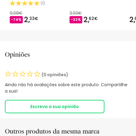
(
1
)
9,08€
3,93€
2,
2,
2,
33€
62€
-74%
-33%
Opiniões
(0 opiniões)
Ainda não há avaliações sobre este produto. Compartilhe
a sua!
Escreva a sua opinião
Outros produtos da mesma marca