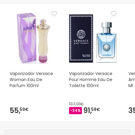
Vaporizador Versace
Vaporizador Versace
Ve
Woman Eau De
Pour Homme Eau De
Am
Parfum 100ml
Toilette 100ml
Ml
137,91€
55,
91,
3
59€
58€
-34%