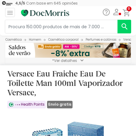
4,5
/
5
Com base em
645
opiniões
0
Cosmética
Homem
Cosmética corporal
Perfumes e colónias
Versace
*Ver detalhes
Versace Eau Fraiche Eau De
Toilette Man 100ml Vaporizador
Versace,
Envío gratis
Health Points