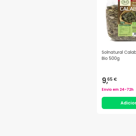
Solnatural Cala
Bio 500g
9,
65 €
Envio em
24-72h
Adicio