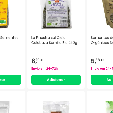
a Sementes
La Finestra sul Cielo
Sementes d
Calabaza Semilla Bio 250g
Orgânicas N
6,
5,
19 €
38 €
Envio em
24-72h
Envio em
24-
nar
Adicionar
Adi