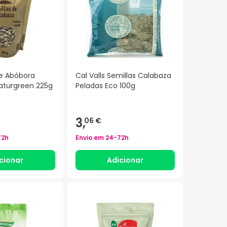
e Abóbora
Cal Valls Semillas Calabaza
aturgreen 225g
Peladas Eco 100g
3,
06 €
72h
Envio em
24-72h
cionar
Adicionar