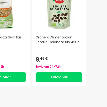
baza Semillas
Granero Alimentacion
Semilla Calabaza Bio 450g
9,
46 €
72h
Envio em
24-72h
cionar
Adicionar