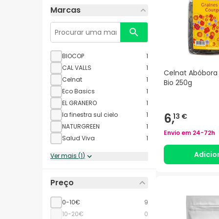
Marcas
BIOCOP
1
CAL VALLS
1
Celnat Abóbor
Celnat
1
Bio 250g
Eco Basics
1
EL GRANERO
1
6,
la finestra sul cielo
1
13 €
NATURGREEN
1
Envio em
24-72h
Salud Viva
1
Adicio
Ver mais
(
1
)
Preço
0-10€
9
10-20€
0