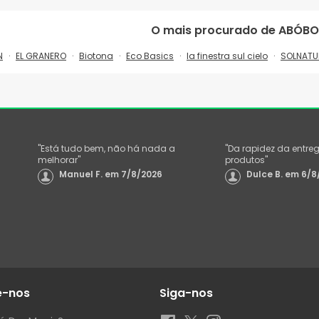
O mais procurado de
ABÓBO
N
EL GRANERO
Biotona
Eco Basics
la finestra sul cielo
SOLNATU
"
Está tudo bem, não há nada a
"
Da rapidez da entre
melhorar
"
produtos
"
Manuel F.
em
7/8/2026
Dulce B.
em
6/8
e-nos
Siga-nos