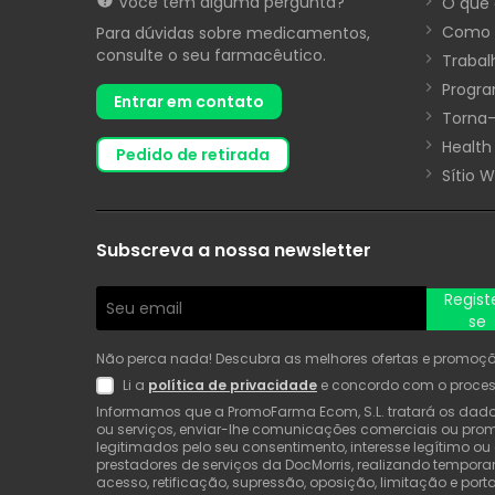
Você tem alguma pergunta?
O que 
Como 
Para dúvidas sobre medicamentos,
consulte o seu farmacêutico.
Trabal
Progra
Entrar em contato
Torna-
Health
pedido de retirada
Sítio 
Subscreva a nossa newsletter
Regist
se
Não perca nada! Descubra as melhores ofertas e promoções
Li a
política de privacidade
e concordo com o proce
Informamos que a PromoFarma Ecom, S.L. tratará os dados 
ou serviços, enviar-lhe comunicações comerciais ou promo
legitimados pelo seu consentimento, interesse legítimo o
prestadores de serviços da DocMorris, realizando tempor
acesso, retificação, supressão, oposição, limitação e p