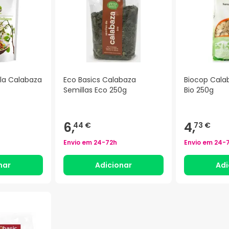
lla Calabaza
Eco Basics Calabaza
Biocop Cala
Semillas Eco 250g
Bio 250g
6,
4,
44 €
73 €
Envio em
24-72h
Envio em
24-
nar
Adicionar
Adi