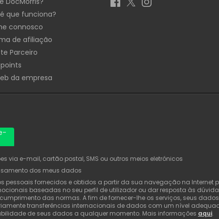
é DocMorris?
é que funciona?
he connosco
ma de afiliação
te Parceiro
 points
Web da empresa
e-
 via e-mail, cartão postal, SMS ou outros meios eletrónicos
ssamento dos meus dados
pessoais fornecidos e obtidos a partir da sua navegação na Internet pa
cionais baseadas no seu perfil de utilizador ou dar resposta às dúvida
u cumprimento das normas. A fim de fornecer-lhe os serviços, seus dad
ariamente transferências internacionais de dados com um nível adequad
ortabilidade de seus dados a qualquer momento. Mais informações
aqui
.