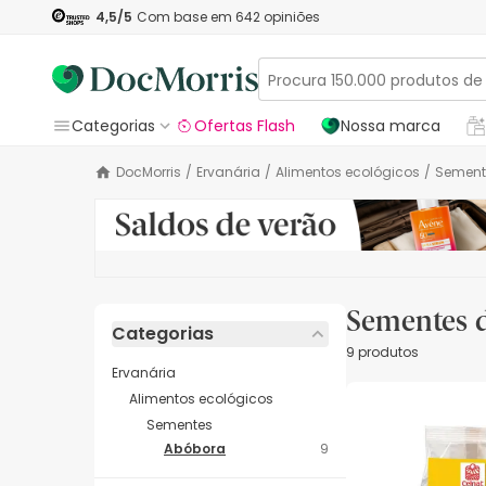
4,5
/5
Com base em
642
opiniões
Categorias
Ofertas Flash
Nossa marca
DocMorris
/
Ervanária
/
Alimentos ecológicos
/
Semen
Sementes 
Categorias
9 produtos
Ervanária
Alimentos ecológicos
Sementes
Abóbora
9