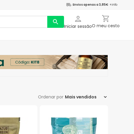
Envios apenas a 3,85€
+info
O meu cesto
Iniciar sessão
Ordenar por