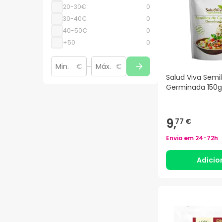
20-30€
0
30-40€
0
40-50€
0
+50
0
€
–
€
Salud Viva Semi
Germinada 150g
9,
77 €
Envio em
24-72h
Adicio