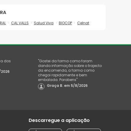
RA
RAL
CAL VALLS
Salud Viva
BIOCOP
Celnat
ga dos
"
Gostei da forma como foram
dando informação sobre o trajecto
da encomenda, a forma como
/2026
chegoi rapidamente e bem
embalada. Parabens
"
Graça B.
em
5/8/2026
Descarregue a aplicação