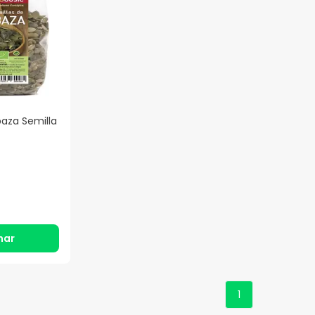
baza Semilla
nar
1