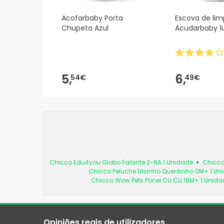
Acofarbaby Porta
Escova de li
Chupeta Azul
Acudarbaby 1
5,
6,
54€
49€
Chicco Edu4you Globo Falante 2-6A 1 Unidade
Chicco
Chicco Peluche Ursinho Quentinho 0M+ 1 Un
Chicco Wow Pets Pónei Cú Cú 18M+ 1 Unida
Opiniões reais de utilizadores