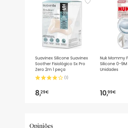
Suavinex Silicone Suavinex
Nuk Mommy F
Soother Fisiológico Sx Pro
Silicone 0-9M 
Zero 2m 1 peça
Unidades
(
1
)
8,
10,
29€
99€
Opiniões