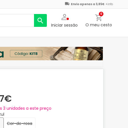
Envio apenas a 3,85€
+info
0
O meu cesto
Iniciar sessão
27€
as
3
unidades a este preço
Azul
Cor-de-rosa