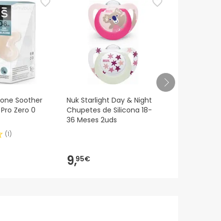
icone Soother
Nuk Starlight Day & Night
Chicco Phys
 Pro Zero 0
Chupetes de Silicona 18-
Soft Verde 
36 Meses 2uds
(
1
)
9,
6,
95€
49€