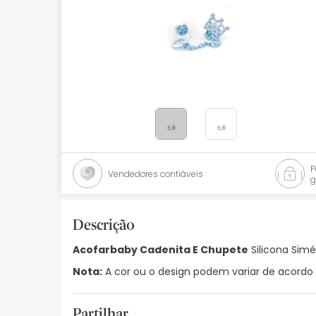
Bebés
Ótica
Ortopedia
Ervanária
Cosmética natural
Promoções
Vendedores confiáveis
g
Marcas
Mais vendidos
Descrição
Acofarbaby Cadenita E Chupete
Silicona Simé
Health points
Nota:
A cor ou o design podem variar de acordo 
Blog
Partilhar