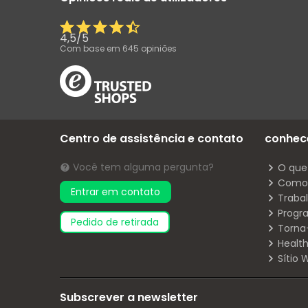
4,5
/
5
Com base em
645
opiniões
Centro de assistência e contato
conhec
Você tem alguma pergunta?
O que
Como 
Entrar em contato
Traba
Progr
pedido de retirada
Torna
Health
Sítio
Subscrever a newsletter