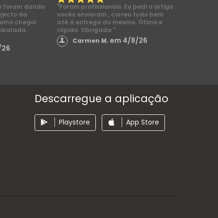
o foram dando
"Foram profissionais. Eu pedi o artigo
ajecto da
vocês enviaram , correu tudo bem
como chegoi
até á entrega do mesmo. Ótimo e
mbalada.
rápido. Obrigada "
em 4/8/26
Carmen M.
/26
Descarregue a aplicação
Playstore
App Store