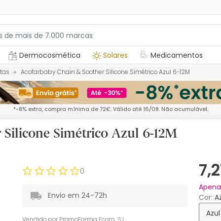
Dermocosmética
Solares
Medicamentos
tas
Acofarbaby Chain & Soother Silicone Simétrico Azul 6-12M
*-8% extra, compra mínima de 72€. Válido até 16/08. Não acumulável.
Silicone Simétrico Azul 6-12M
7,
0
Apen
Envio em 24-72h
Cor
Azul
Vendido por
PromoFarma Ecom, S.L.