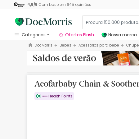
4,5
/
5
Com base em
645
opiniões
categorias
Ofertas Flash
Nossa marca
DocMorris
Bebés
Acessórios para bebé
Chupe
Dermocosmetica
Nossa marca
Solares
Acofarbaby Chain & Soother 
Medicamentos
Health Points
Cosmética
Saúde
Higiene
Dietética