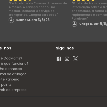
"Pedi tetinas de 2 meses. Enviaram de
"Gostei da forma com
4 meses. A criança aceitou na
informação sobre o tr
mesma. Melhorar o serviço de
encomenda, a forma 
transportes. Chegou atrasado."
rapidamente e bem e
Parabens"
em 5/8/26
Selma M.
em 5/8
Graça B.
e-nos
Siga-nos
 é DocMorris?
é que funciona?
lhe connosco
ama de afiliação
-te Parceiro
 points
 Web da empresa