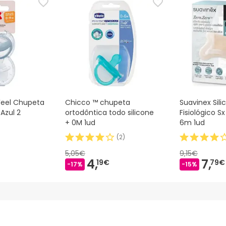
eel Chupeta
Chicco ™ chupeta
Suavinex Sil
Azul 2
ortodôntica todo silicone
Fisiológico Sx
+ 0M 1ud
6m 1ud
(
2
)
5,05€
9,15€
4,
7,
19€
79€
-17%
-15%