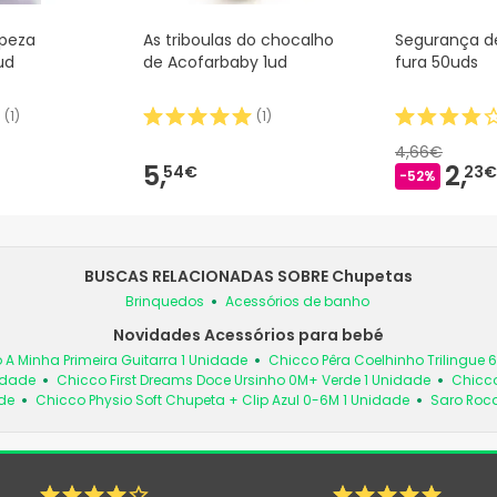
mpeza
As triboulas do chocalho
Segurança d
ud
de Acofarbaby 1ud
fura 50uds
(
1
)
(
1
)
4,66€
5,
2,
54€
23€
-52%
BUSCAS RELACIONADAS SOBRE Chupetas
Brinquedos
Acessórios de banho
Novidades Acessórios para bebé
 A Minha Primeira Guitarra 1 Unidade
Chicco Pêra Coelhinho Trilingue 
idade
Chicco First Dreams Doce Ursinho 0M+ Verde 1 Unidade
Chicco
de
Chicco Physio Soft Chupeta + Clip Azul 0-6M 1 Unidade
Saro Roc