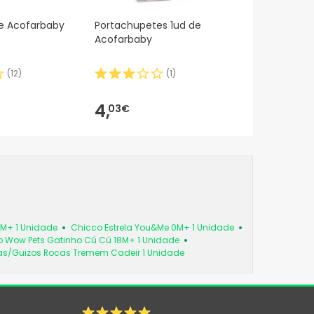
e Acofarbaby
Portachupetes 1ud de
Acofarbaby
(
12
)
(
1
)
4,
03€
6M+ 1 Unidade
Chicco Estrela You&Me 0M+ 1 Unidade
 Wow Pets Gatinho Cú Cú 18M+ 1 Unidade
as/Guizos Rocas Tremem Cadeir 1 Unidade