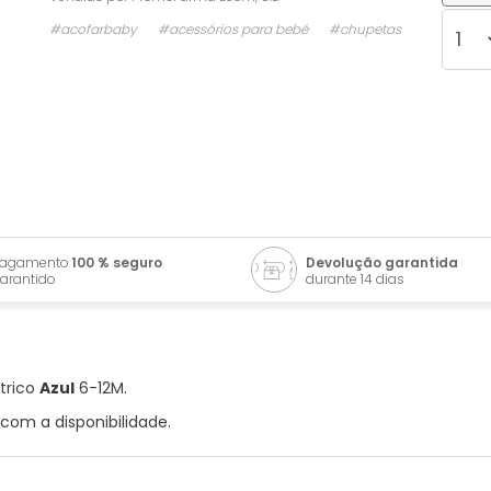
#acofarbaby
#acessórios para bebé
#chupetas
Pagamento
100 % seguro
Devolução garantida
arantido
durante 14 dias
trico
Azul
6-12M.
com a disponibilidade.