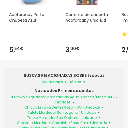
Acofarbaby Porta
Corrente de chupeta
Be
Chupeta Azul
Acofarbaby urso 1ud
li
5,
3,
2,
54€
00€
BUSCAS RELACIONADAS SOBRE Escovas
Mordedores
Bálsamo
Novidades Primeiros dentes
Dr Brown's Aquacool Mordedor de Água Ananás/Maçã 3M+ 2
Unidades
Chicco Escova Dentes Rosa +6M 1 Unidade
Tutete Mordedor Sun Laguna 1 Unidade
Tutete Mordedor Sun Orchard 1 Unidade
Suavinex Mordedor Coelhinho Rosa 0m+ 1 Unidade
Chicco Anel Dentição Macio Relax +4M 1 Unidade