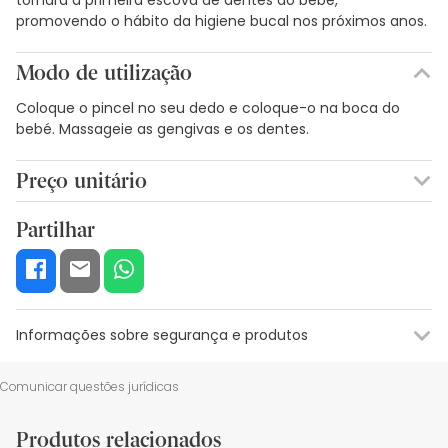
promovendo o hábito da higiene bucal nos próximos anos.
Modo de utilização
Coloque o pincel no seu dedo e coloque-o na boca do
bebé. Massageie as gengivas e os dentes.
Preço unitário
4,87€ / Unidades
Partilhar
Informações sobre segurança e produtos
Recursos de segurança visual
Dados do fabricante
Gestor o
Comunicar questões jurídicas
Recursos de segurança visual
Produtos relacionados