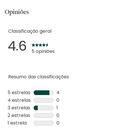
Opiniões
Classificação geral
4.6
5 opiniões
Resumo das classificações
5 estrelas
estrelas
4
4
4 estrelas
estrelas
0
análises
0
3 estrelas
estrelas
1
com
análise
1
2 estrelas
estrelas
0
5
com
análise
0
1 estrela
estrelas
0
estrelas.
4
com
análise
0