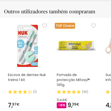
Outros utilizadores também compraram
TOP Choice
Escova de dentes Nuk
Pomada de
Su
treina 1 kit
protecção Mitosyl®
inf
145g
(
1
)
(
35
)
11,44€
7,
9,
4,
97€
39€
-18%