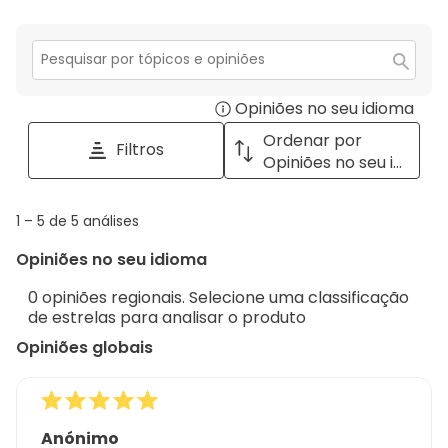
estrelas.
3
com
análise
estrelas.
2
com
estrelas.
1
Secção
para
estrela.
Opiniões no seu idioma
Disp
pesquisar
tópicos
a
Ordenar por
Filtros
e
pop
Opiniões no seu idioma
opiniões
with
info
1
1
–
5 de 5
análises
abou
to
Regi
Opiniões no seu idioma
5
Sort.
de
0 opiniões regionais. Selecione uma classificação
5
de estrelas para analisar o produto
análises
Opiniões globais
Anónimo