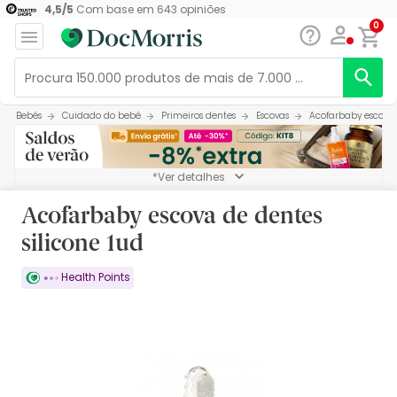
4,5
/
5
Com base em
643
opiniões
0
Bebés
Cuidado do bebé
Primeiros dentes
Escovas
Acofarbaby escova 
*Ver detalhes
Acofarbaby escova de dentes
silicone 1ud
Health Points