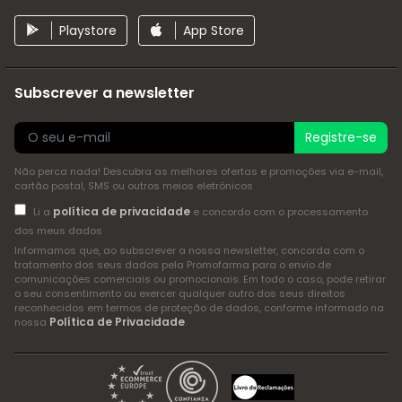
Playstore
App Store
Subscrever a newsletter
Registre-se
Não perca nada! Descubra as melhores ofertas e promoções via e-mail,
cartão postal, SMS ou outros meios eletrónicos
política de privacidade
Li a
e concordo com o processamento
dos meus dados
Informamos que, ao subscrever a nossa newsletter, concorda com o
tratamento dos seus dados pela Promofarma para o envio de
comunicações comerciais ou promocionais. Em todo o caso, pode retirar
o seu consentimento ou exercer qualquer outro dos seus direitos
reconhecidos em termos de proteção de dados, conforme informado na
Política de Privacidade
nossa
.