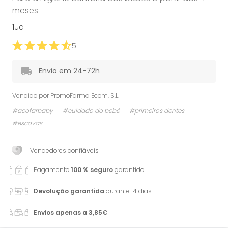
meses
1ud
5
Envio em 24-72h
Vendido por
PromoFarma Ecom, S.L.
#acofarbaby
#cuidado do bebé
#primeiros dentes
#escovas
Vendedores confiáveis
Pagamento
100 % seguro
garantido
Devolução garantida
durante 14 dias
Envios apenas a 3,85€