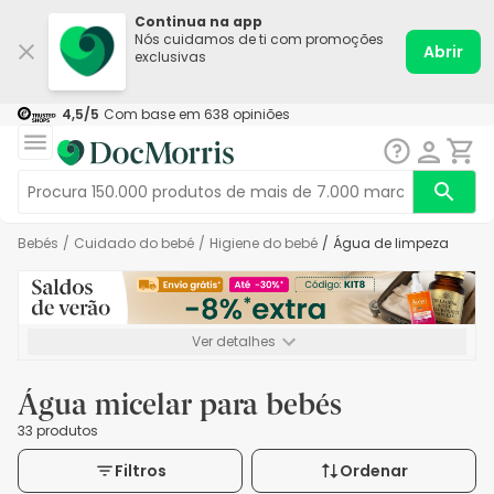
Continua na app
Nós cuidamos de ti com promoções
Abrir
exclusivas
4,5
/5
Com base em
638
opiniões
Bebés
/
Cuidado do bebé
/
Higiene do bebé
/
Água de limpeza
Ver detalhes
*-8% extra, compra mínima de 72€. Válido até 16/08. Não
acumulável.
Água micelar para bebés
33 produtos
Filtros
Ordenar