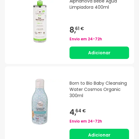
Alphanova Bebé Agua
Limpiadora 400ml
8,
61 €
Envio em
24-72h
Adicionar
Born to Bio Baby Cleansing
Water Cosmos Organic
300ml
4,
64 €
Envio em
24-72h
Adicionar