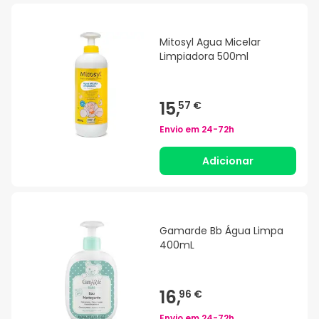
Mitosyl Agua Micelar
Limpiadora 500ml
15,
57 €
Envio em
24-72h
Adicionar
Gamarde Bb Água Limpa
400mL
16,
96 €
Envio em
24-72h