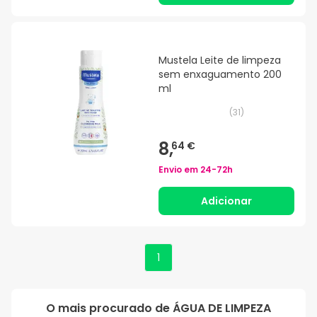
Mustela Leite de limpeza
sem enxaguamento 200
ml
(
31
)
8,
64 €
Envio em
24-72h
Adicionar
1
O mais procurado de
ÁGUA DE LIMPEZA