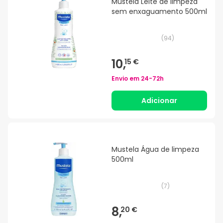
Mustela Leite de limpeza
sem enxaguamento 500ml
(
94
)
10,
15 €
Envio em
24-72h
Adicionar
Mustela Água de limpeza
500ml
(
7
)
8,
20 €