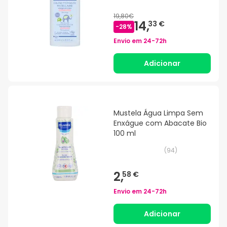
19,80€
14,
33 €
-
28
%
Envio em
24-72h
Adicionar
Mustela Água Limpa Sem
Enxágue com Abacate Bio
100 ml
(
94
)
2,
58 €
Envio em
24-72h
Adicionar