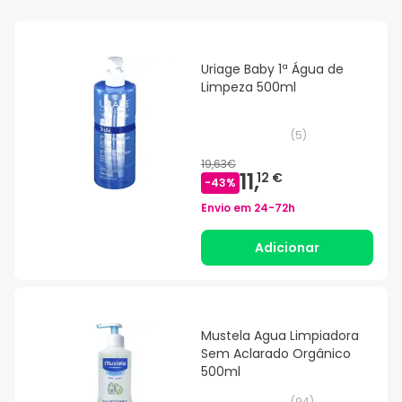
Uriage Baby 1ª Água de
Limpeza 500ml
(
5
)
19,63€
11,
12 €
-
43
%
Envio em
24-72h
Adicionar
Mustela Agua Limpiadora
Sem Aclarado Orgânico
500ml
(
94
)