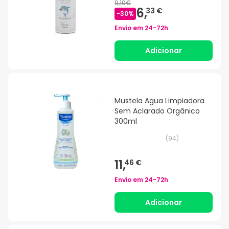
9,10€
6,
33 €
-
30
%
Envio em
24-72h
Adicionar
Mustela Agua Limpiadora
Sem Aclarado Orgânico
300ml
(
94
)
11,
46 €
Envio em
24-72h
Adicionar