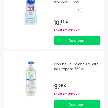
Rinçage 500ml
(
11
)
10,
39 €
Envio em
24-72h
Adicionar
Klorane Bb Calêndula Leite
de Limpeza 750Ml
9,
09 €
Envio em
24-72h
Adicionar