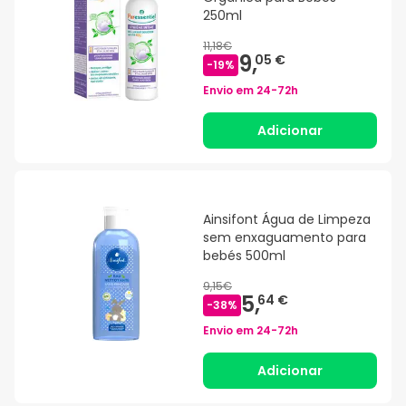
250ml
11,18€
9,
05 €
-
19
%
Envio em
24-72h
Adicionar
Ainsifont Água de Limpeza
sem enxaguamento para
bebés 500ml
9,15€
5,
64 €
-
38
%
Envio em
24-72h
Adicionar