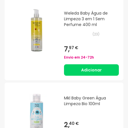
Weleda Baby Água de
Limpeza 3 em 1 Sem
Perfume 400 ml
(
23
)
7,
97 €
Envio em
24-72h
Adicionar
Mkl Baby Green Água
Limpeza Bio 100ml
2,
40 €