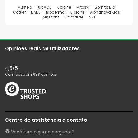
Mustela
URIAGE
Klorane
Mitosyl
Born to Bio
Cattier
BABÉ
Bioderma
Biolane
Alphanova Kids
Ainsifont
Gamarde
MKL
Opiniões reais de utilizadores
4,5
/5
Com base em
638
opiniões
Centro de assistência e contato
Você tem alguma pergunta?