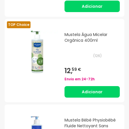
Adicionar
TOP Choice
Mustela Água Micelar
Orgânica 400ml
(
126
)
12,
59 €
Envio em
24-72h
Adicionar
Mustela Bébé Physiobébé
Fluide Nettoyant Sans