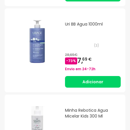
Uri BB Agua 1000ml
(
3
)
28,65€
7,
69 €
-
73
%
Envio em
24-72h
Adicionar
Minha Rebotica Agua
Micelar Kids 300 Ml