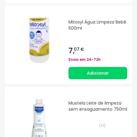
Mitosyl Água Limpeza Bebê
500ml
7,
07 €
Envio em
24-72h
Adicionar
Mustela Leite de limpeza
sem enxaguamento 750ml
(
31
)