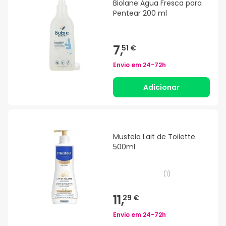
Biolane Água Fresca para
Pentear 200 ml
7,
51 €
Envio em
24-72h
Adicionar
Mustela Lait de Toilette
500ml
(
1
)
11,
29 €
Envio em
24-72h