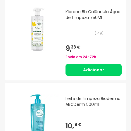
Klorane Bb Calêndula Água
de Limpeza 750Ml
(
149
)
9,
38 €
Envio em
24-72h
Adicionar
Leite de Limpeza Bioderma
ABCDerm 500ml
10,
19 €