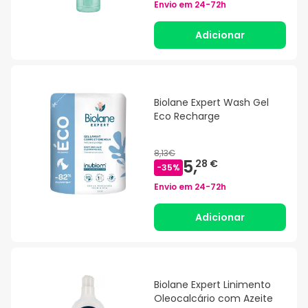
Envio em
24-72h
Adicionar
Biolane Expert Wash Gel
Eco Recharge
8,13€
5,
28 €
-
35
%
Envio em
24-72h
Adicionar
Biolane Expert Linimento
Oleocalcário com Azeite