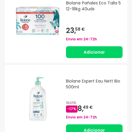
Biolane Pañales Eco Talla 5
12-18kg 40uds
23,
58 €
Envio em
24-72h
Adicionar
Biolane Expert Eau Nett Bio
500ml
10,17€
8,
49 €
-
17
%
Envio em
24-72h
Adicionar