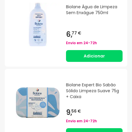
Biolane Água de Limpeza
Sem Enxágue 750ml
6,
77 €
Envio em
24-72h
Adicionar
Biolane Expert Bio Sabão
Sólido Limpeza Suave 75g
+ Caixa
9,
56 €
Envio em
24-72h