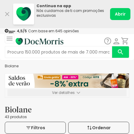
Continua na app
Nós cuidamos de ti com promoções
Abrir
exclusivas
4,5
/5
Com base em
645
opiniões
Biolane
Ver detalhes
*-8% extra, compra mínima de 72€. Válido até 16/08. Não
acumulável.
Biolane
43 produtos
Filtros
Ordenar