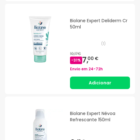
Biolane Expert Deliderm Cr
50ml
(
1
)
10,17€
7,
00 €
-
31
%
Envio em
24-72h
Adicionar
Biolane Expert Névoa
Refrescante 150ml