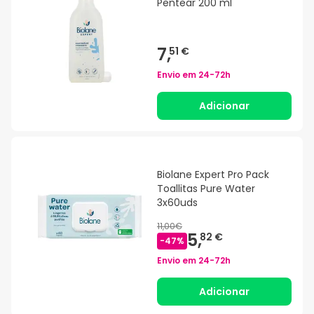
Pentear 200 ml
7,
51 €
Envio em
24-72h
Adicionar
Biolane Expert Pro Pack
Toallitas Pure Water
3x60uds
11,00€
5,
82 €
-
47
%
Envio em
24-72h
Adicionar