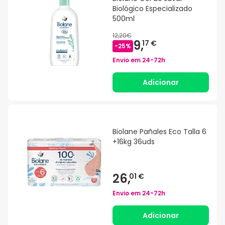
Biológico Especializado
500ml
12,20€
9,
17 €
-
25
%
Envio em
24-72h
Adicionar
Biolane Pañales Eco Talla 6
+16kg 36uds
26,
01 €
Envio em
24-72h
Adicionar