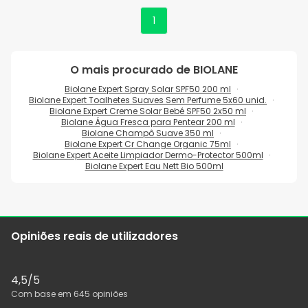
1
O mais procurado de
BIOLANE
Biolane Expert Spray Solar SPF50 200 ml
Biolane Expert Toalhetes Suaves Sem Perfume 5x60 unid.
Biolane Expert Creme Solar Bebé SPF50 2x50 ml
Biolane Água Fresca para Pentear 200 ml
Biolane Champô Suave 350 ml
Biolane Expert Cr Change Organic 75ml
Biolane Expert Aceite Limpiador Dermo-Protector 500ml
Biolane Expert Eau Nett Bio 500ml
Opiniões reais de utilizadores
4,5
/5
Com base em
645
opiniões