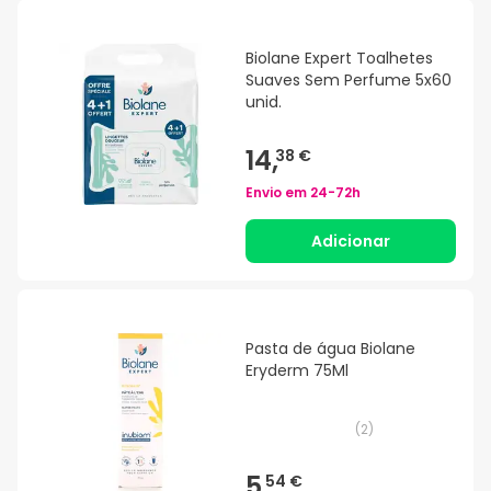
Biolane Expert Toalhetes
Suaves Sem Perfume 5x60
unid.
14,
38 €
Envio em
24-72h
Adicionar
Pasta de água Biolane
Eryderm 75Ml
(
2
)
5,
54 €