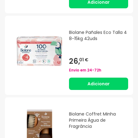
Adicionar
Biolane Pañales Eco Talla 4
8-15kg 42uds
26,
01 €
Envio em
24-72h
Adicionar
Biolane Coffret Minha
Primeira Água de
Fragrância