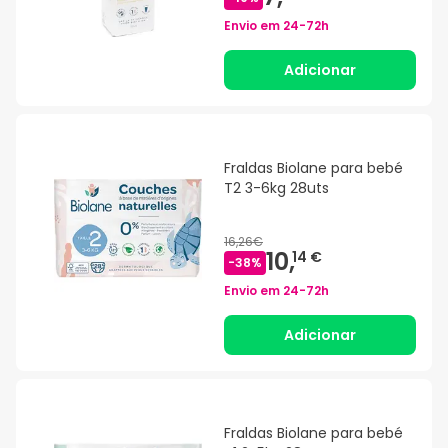
Envio em
24-72h
Adicionar
Fraldas Biolane para bebé
T2 3-6kg 28uts
16,26€
10,
14 €
-
38
%
Envio em
24-72h
Adicionar
Fraldas Biolane para bebé