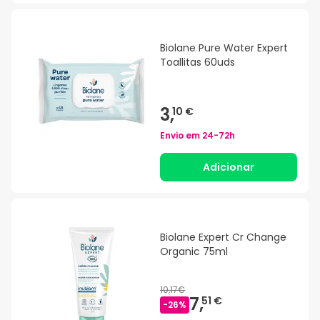
Biolane Pure Water Expert
Toallitas 60uds
3,
10 €
Envio em
24-72h
Adicionar
Biolane Expert Cr Change
Organic 75ml
10,17€
7,
51 €
-
26
%