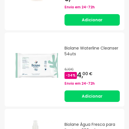
Envio em
24-72h
Adicionar
Biolane Waterline Cleanser
54uts
6,10€
4,
00 €
-
34
%
Envio em
24-72h
Adicionar
Biolane Água Fresca para