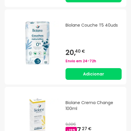
Biolane Couche T5 40uds
20,
40 €
Envio em
24-72h
Adicionar
Biolane Crema Change
100ml
9,00€
7,
27 €
-
19
%