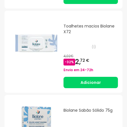
Toalhetes macios Biolane
X72
(
1
)
4,02€
2,
72 €
-
32
%
Envio em
24-72h
Adicionar
Biolane Sabão Sólido 75g