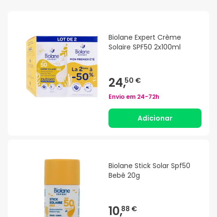
Biolane Expert Crème
Solaire SPF50 2x100ml
24,
50 €
Envio em
24-72h
Adicionar
Biolane Stick Solar Spf50
Bebê 20g
10,
88 €