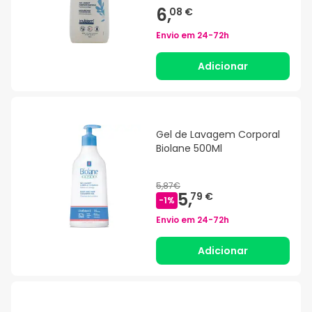
6,
08 €
Envio em
24-72h
Adicionar
Gel de Lavagem Corporal
Biolane 500Ml
5,87€
5,
79 €
-
1
%
Envio em
24-72h
Adicionar