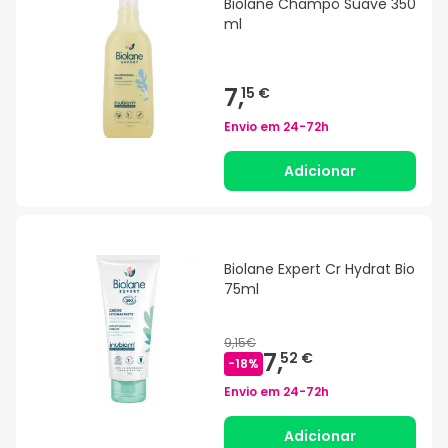
Biolane Champô Suave 350
ml
7,
15 €
Envio em
24-72h
Adicionar
Biolane Expert Cr Hydrat Bio
75ml
9,15€
7,
52 €
-
18
%
Envio em
24-72h
Adicionar