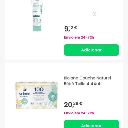
(
1
)
9,
12 €
Envio em
24-72h
Adicionar
Biolane Couche Naturel
Bébé Taille 4 44uts
20,
28 €
Envio em
24-72h
Adicionar