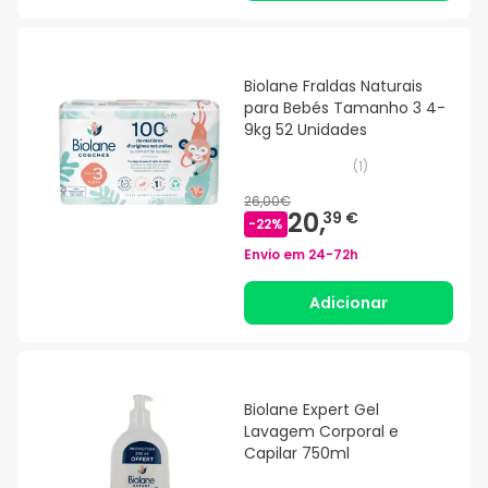
Biolane Fraldas Naturais
para Bebés Tamanho 3 4-
9kg 52 Unidades
(
1
)
26,00€
20,
39 €
-
22
%
Envio em
24-72h
Adicionar
Biolane Expert Gel
Lavagem Corporal e
Capilar 750ml