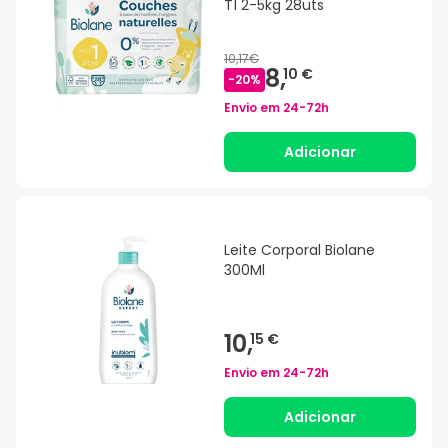
T1 2-5kg 28uts
10,17€
8,
10 €
-
20
%
Envio em
24-72h
Adicionar
Leite Corporal Biolane
300Ml
10,
15 €
Envio em
24-72h
Adicionar