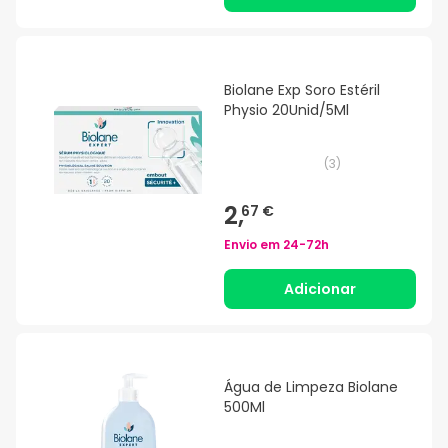
Biolane Exp Soro Estéril
Physio 20Unid/5Ml
(
3
)
2,
67 €
Envio em
24-72h
Adicionar
Água de Limpeza Biolane
500Ml