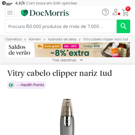
4,5
/
5
Com base em
646
opiniões
0
Cosmética
Homem
Aparador de pelos
Vitry cabelo clipper nariz 1ud
*Ver detalhes
Vitry cabelo clipper nariz 1ud
Health Points