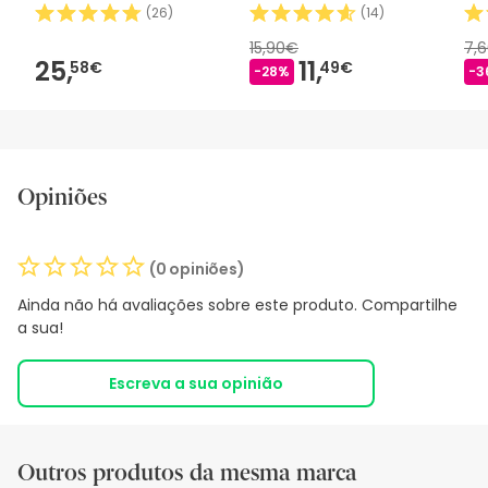
(
26
)
(
14
)
15,90€
7,
25,
11,
58€
49€
-28%
-3
Opiniões
(0 opiniões)
Ainda não há avaliações sobre este produto. Compartilhe
a sua!
Escreva a sua opinião
Outros produtos da mesma marca