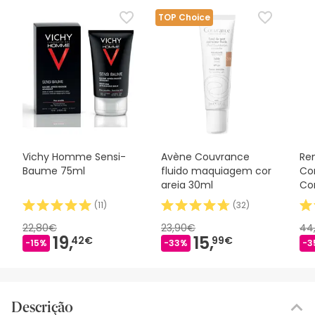
TOP Choice
Vichy Homme Sensi-
Avène Couvrance
Ren
Baume 75ml
fluido maquiagem cor
Co
areia 30ml
Co
Es
(
11
)
(
32
)
Ma
22,80€
23,90€
44
19,
15,
42€
99€
-15%
-33%
-3
Descrição