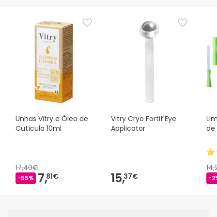
Unhas Vitry e Óleo de
Vitry Cryo Fortif'Eye
Li
Cutícula 10ml
Applicator
de
17,40€
14
7,
15,
81€
37€
-55%
-2