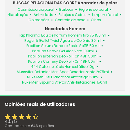
BUSCAS RELACIONADAS SOBRE Aparador de pelos
Cosmética corporal
Barbear
Higiene corporal
Hidratação
Anti-idade
Estojos e Cofres
Limpeza facial
Colorações
Controlo de peso
Olhos
Novidades Homem
Iap Pharma Eau de Parfum Homem Nro 75 150 ml
Roger & Gallet Twist Água de Colónia 30 ml
Papillon Serum Barba e Rosto Spf15 50 ml
Papillon Shave Gel Aloe Vera 100ml
Papillon Brosnan Deo Roll-On 48H 50ml
Papillon Connery Deo Roll-On 48H 50ml
444 Cutoline Lápis Hemostático 10g
Mussvital Botanics Men Sport Desodorizante 2x75ml
Nuxe Men Gel Hidratante Antifatiga 50ml
Nuxe Men Espuma Afeitar Anti-Irritaciones 150ml
Opiniões reais de utilizadores
4,5
/
5
Com base em
646
opiniões