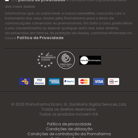
Li a
e concordo com o processamento
dos meus dados
Informamos que, ao subscrever a nossa newsletter, concorda com o
tratamento dos seus dados pela Promofarma para o envio de
comunicações comerciais ou promocionais. Em todo o caso, pode retirar
o seu consentimento ou exercer qualquer outro dos seus direitos
reconhecidos em termos de proteção de dados, conforme informado na
Política de Privacidade
nossa
.
© 2026 PromoFarma Ecom, SL. DocMorris Digital Services, Lda.
Todos os direitos reservados.
Todos os produtos incluem IVA.
Política de privacidade
Condições de utilização
Condições de contratação da Promofarma