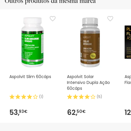
Outros produtos da mesma marca
Aspolvit Slim 60cáps
Aspolvit Solar
Asp
Intensivo Dupla Ação
Fl
60cáps
(
1
)
(
5
)
53,
62,
12
93€
50€