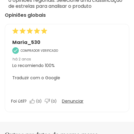
0 opiniões regionais. Selecione uma classificação
1
de estrelas para analisar o produto
análise
Opiniões globais
Maria_530
COMPRADOR VERIFICADO
há 2 anos
Lo recomiendo 100%
Traduzir com o Google
Foi útil?
Denunciar
(
0
)
(
0
)