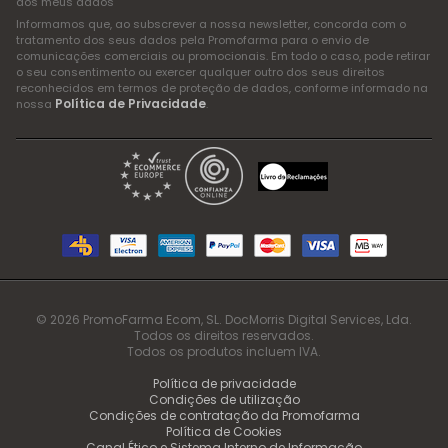
dos meus dados
Informamos que, ao subscrever a nossa newsletter, concorda com o
tratamento dos seus dados pela Promofarma para o envio de
comunicações comerciais ou promocionais. Em todo o caso, pode retirar
o seu consentimento ou exercer qualquer outro dos seus direitos
reconhecidos em termos de proteção de dados, conforme informado na
Política de Privacidade
nossa
.
© 2026 PromoFarma Ecom, SL. DocMorris Digital Services, Lda.
Todos os direitos reservados.
Todos os produtos incluem IVA.
Política de privacidade
Condições de utilização
Condições de contratação da Promofarma
Política de Cookies
Canal Ético e Sistema Interno de Informação