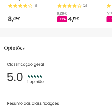
2m 1 peça
(
1
)
(
2
)
5,05€
9,1
8,
4,
29€
19€
-17%
-1
Opiniões
Classificação geral
5.0
1 opinião
Resumo das classificações