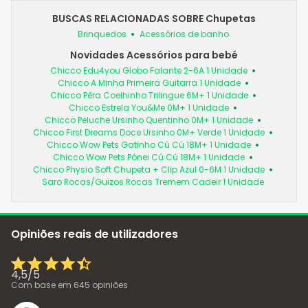
BUSCAS RELACIONADAS SOBRE Chupetas
Brinquedos
Acessórios de banho
Novidades Acessórios para bebé
Chicco Edu4you Globo Falante 2-6A 1 Unidade
Chicco A Minha Primeira Guitarra 1 Unidade
Chicco Pêra Coelhinho Trilingue 6M+ 1 Unidade
Chicco Estrela You&Me 0M+ 1 Unidade
Chicco Peluche Ursinho Quentinho 0M+ 1 Unidade
Chicco First Dreams Doce Ursinho 0M+ Verde 1 Unidade
Chicco Wow Pets Gatinho Cú Cú 18M+ 1 Unidade
Chicco Wow Pets Pónei Cú Cú 18M+ 1 Unidade
Chicco Physio Soft Chupeta + Clip Azul 0-6M 1 Unidade
Saro Rocas/Guizos Rocas Tremem Cadeir 1 Unidade
Opiniões reais de utilizadores
4,5
/
5
Com base em
645
opiniões