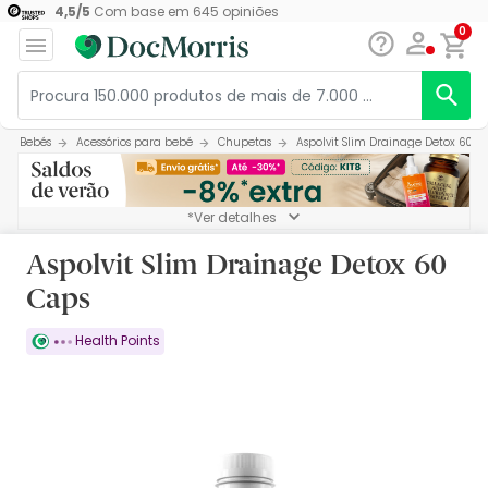
4,5
/
5
Com base em
645
opiniões
0
Bebés
Acessórios para bebé
Chupetas
Aspolvit Slim Drainage Detox 60 C
*Ver detalhes
Aspolvit Slim Drainage Detox 60
Caps
Health Points