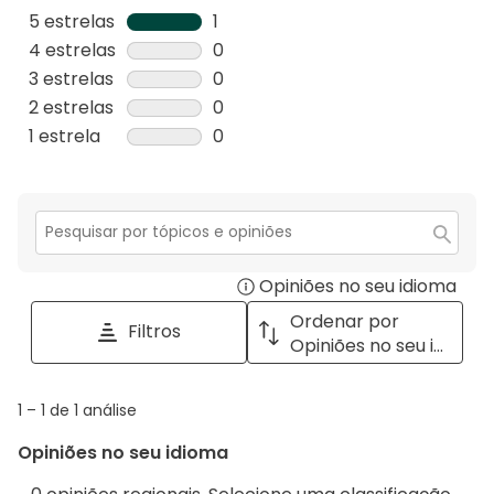
5 estrelas
estrelas
1
1
4 estrelas
estrelas
0
análise
0
3 estrelas
estrelas
0
com
análise
0
2 estrelas
estrelas
0
5
com
análise
0
1 estrela
estrelas
0
estrelas.
4
com
análise
0
estrelas.
3
com
análise
estrelas.
2
com
estrelas.
1
Secção
para
estrela.
Opiniões no seu idioma
Disp
pesquisar
tópicos
a
Ordenar por
Filtros
e
pop
Opiniões no seu idioma
opiniões
with
info
1
1
–
1 de 1
análise
abou
to
Regi
Opiniões no seu idioma
1
Sort.
de