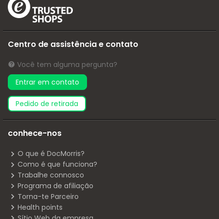
Centro de assistência e contato
Você tem alguma pergunta?
Entrar em contato
pedido de retirada
conhece-nos
O que é DocMorris?
Como é que funciona?
Trabalhe connosco
Programa de afiliação
Torna-te Parceiro
Health points
Sítio Web da empresa