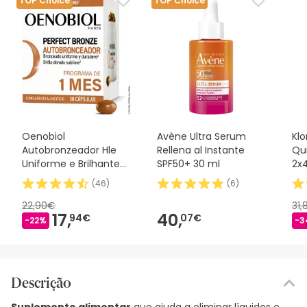
TOP Choice
TOP Choice
Oenobiol
Avène Ultra Serum
Kl
Autobronzeador Hle
Rellena al Instante
Qui
Uniforme e Brilhante
SPF50+ 30 ml
2x
Sunless Caixa Sem Sol
(
46
)
(
6
)
de 30 Cápsulas
22,90€
31
17,
40,
94€
07€
-22%
-3
Descrição
Suplemento alimentar
que ajuda a eliminar líquidos e