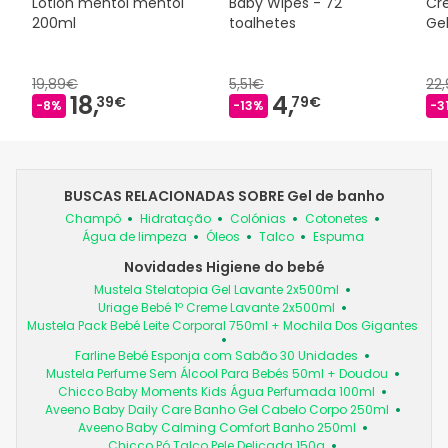
Lotion mentol mentol
Baby Wipes - 72
Cr
200ml
toalhetes
Ge
19,89€
5,51€
22
18,
4,
39€
79€
-8%
-13%
-3
BUSCAS RELACIONADAS SOBRE Gel de banho
Champô
Hidratação
Colónias
Cotonetes
Água de limpeza
Óleos
Talco
Espuma
Novidades Higiene do bebé
Mustela Stelatopia Gel Lavante 2x500ml
Uriage Bebé 1º Creme Lavante 2x500ml
Mustela Pack Bebé Leite Corporal 750ml + Mochila Dos Gigantes
Farline Bebé Esponja com Sabão 30 Unidades
Mustela Perfume Sem Álcool Para Bebés 50ml + Doudou
Chicco Baby Moments Kids Água Perfumada 100ml
Aveeno Baby Daily Care Banho Gel Cabelo Corpo 250ml
Aveeno Baby Calming Comfort Banho 250ml
Chicco Pó Talco Pele Delicada 150g