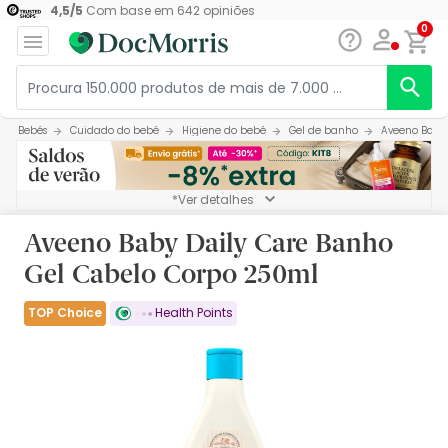
4,5
/
5
Com base em
642
opiniões
0
Bebés
Cuidado do bebé
Higiene do bebé
Gel de banho
Aveeno Baby 
*Ver detalhes
Aveeno Baby Daily Care Banho
Gel Cabelo Corpo 250ml
TOP Choice
Health Points