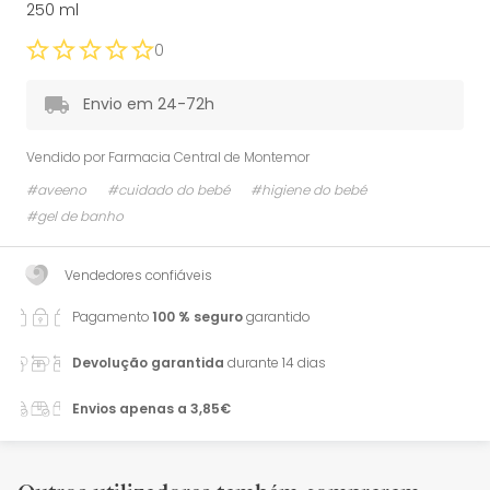
250 ml
0
Envio em 24-72h
Vendido por
Farmacia Central de Montemor
#aveeno
#cuidado do bebé
#higiene do bebé
#gel de banho
Vendedores confiáveis
Pagamento
100 % seguro
garantido
Devolução garantida
durante 14 dias
Envios apenas a 3,85€