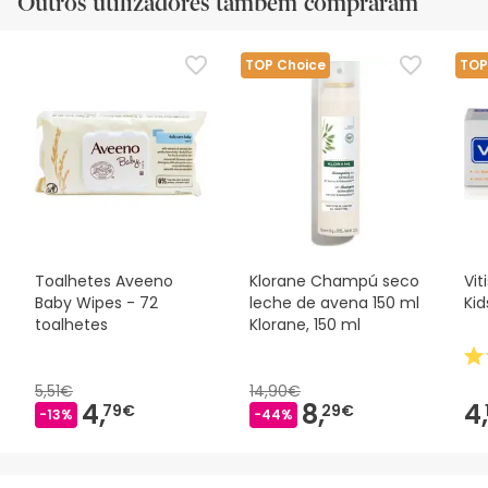
Outros utilizadores também compraram
TOP Choice
TOP
Toalhetes Aveeno
Klorane Champú seco
Vit
Baby Wipes - 72
leche de avena 150 ml
Kid
toalhetes
Klorane, 150 ml
5,51€
14,90€
4,
8,
4,
79€
29€
-13%
-44%