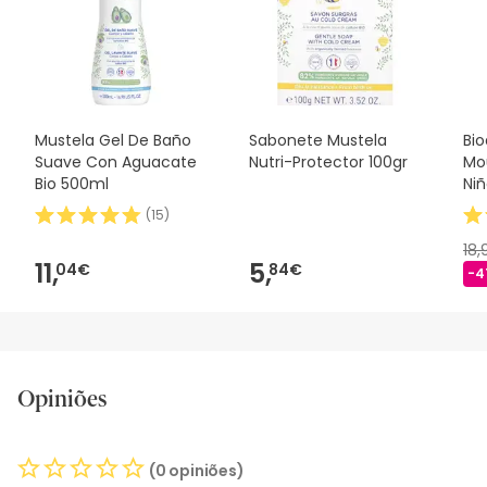
segurança, não hesites em contactar-nos. Além disso, se
desejares, também podes devolver o produto seguindo os
nossos termos e condições
.
Mustela Gel De Baño
Sabonete Mustela
Bi
Suave Con Aguacate
Nutri-Protector 100gr
Mo
Bio 500ml
Niñ
(
15
)
18
11,
5,
04€
84€
-4
Opiniões
(0 opiniões)