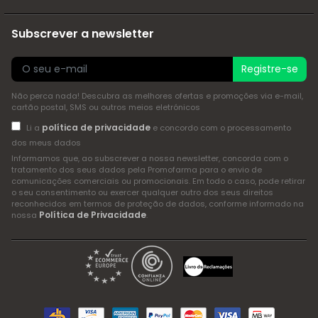
Subscrever a newsletter
Registre-se
Não perca nada! Descubra as melhores ofertas e promoções via e-mail,
cartão postal, SMS ou outros meios eletrónicos
política de privacidade
Li a
e concordo com o processamento
dos meus dados
Informamos que, ao subscrever a nossa newsletter, concorda com o
tratamento dos seus dados pela Promofarma para o envio de
comunicações comerciais ou promocionais. Em todo o caso, pode retirar
o seu consentimento ou exercer qualquer outro dos seus direitos
reconhecidos em termos de proteção de dados, conforme informado na
Política de Privacidade
nossa
.