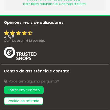
Isdin Baby Naturals Gel Champô 2x400ml
Opiniões reais de utilizadores
4,5
/
5
Com base em
642
opiniões
Centro de assistência e contato
Você tem alguma pergunta?
Entrar em contato
pedido de retirada