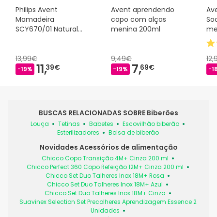
Philips Avent
Avent aprendendo
Av
Mamadeira
copo com alças
Soo
SCY670/01 Natural
menina 200ml
me
AirFree 125ml
13,99€
9,49€
12
11,
7,
39€
69€
-19%
-19%
-1
BUSCAS RELACIONADAS SOBRE Biberões
Louça
Tetinas
Babetes
Escovilhão biberão
Esterilizadores
Bolsa de biberão
Novidades Acessórios de alimentação
Chicco Copo Transição 4M+ Cinza 200 ml
Chicco Perfect 360 Copo Refeição 12M+ Cinza 200 ml
Chicco Set Duo Talheres Inox 18M+ Rosa
Chicco Set Duo Talheres Inox 18M+ Azul
Chicco Set Duo Talheres Inox 18M+ Cinza
Suavinex Selection Set Precolheres Aprendizagem Essence 2
Unidades