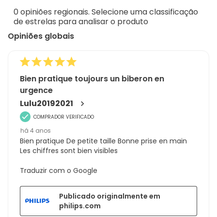
de
0 opiniões regionais. Selecione uma classificação
256
de estrelas para analisar o produto
análises
Opiniões globais
Bien pratique toujours un biberon en
urgence
Lulu20192021
COMPRADOR VERIFICADO
há 4 anos
Bien pratique De petite taille Bonne prise en main
Les chiffres sont bien visibles
Traduzir com o Google
Publicado originalmente em
philips.com