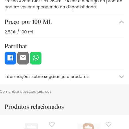
Frasco Avent Classic+ 260ml. *A cor e o design do produto
podem variar dependendo da disponibilidade.
Preço por 100 ML
2,83€ / 100 ml
Partilhar
Informações sobre segurança e produtos
Recursos de segurança visual
Dados do fabricante
Gestor o
Comunicar questões jurídicas
Recursos de segurança visual
Produtos relacionados
De momento, não dispomos de imagens de segurança
para este produto, mas estamos a trabalhar nisso.
Recomendamos que voltes mais tarde para veres as
actualizações. Entretanto, recomendamos que leias as