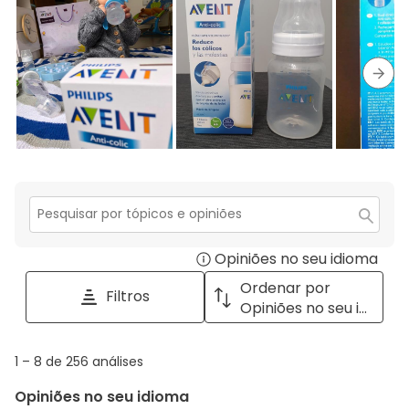
estrelas.
3
com
análise
estrelas.
2
com
estrelas.
1
estrela.
Segu
Secção
para
Opiniões no seu idioma
Disp
pesquisar
tópicos
a
Ordenar por
Filtros
e
pop
Opiniões no seu idioma
opiniões
with
info
1
1
–
8 de 256
análises
abou
to
Regi
Opiniões no seu idioma
8
Sort.