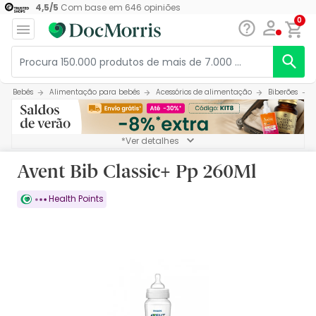
4,5
/
5
Com base em
646
opiniões
0
Bebés
Alimentação para bebés
Acessórios de alimentação
Biberões
*Ver detalhes
Avent Bib Classic+ Pp 260Ml
Health Points