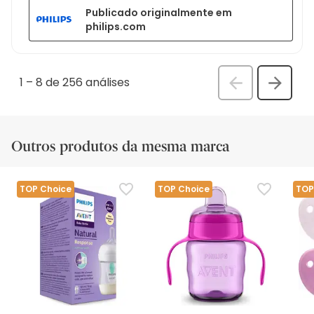
Publicado originalmente em
philips.com
1
–
8 de 256
análises
Anterior
Seguin
análi
análise
Outros produtos da mesma marca
TOP Choice
TOP Choice
TOP