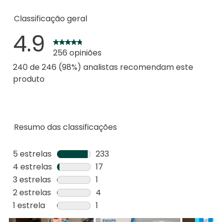
Classificação geral
4.9
256 opiniões
240 de 246 (98%) analistas recomendam este
produto
Resumo das classificações
5 estrelas
estrelas
233
233
4 estrelas
estrelas
17
análises
17
3 estrelas
estrelas
1
com
análises
1
2 estrelas
estrelas
4
5
com
análise
4
1 estrela
estrelas
1
estrelas.
4
com
análises
1