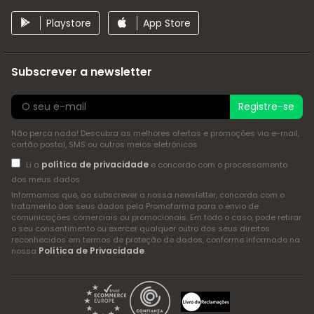
Playstore
App Store
Subscrever a newsletter
Registre-se
Não perca nada! Descubra as melhores ofertas e promoções via e-mail,
cartão postal, SMS ou outros meios eletrónicos
política de privacidade
Li a
e concordo com o processamento
dos meus dados
Informamos que, ao subscrever a nossa newsletter, concorda com o
tratamento dos seus dados pela Promofarma para o envio de
comunicações comerciais ou promocionais. Em todo o caso, pode retirar
o seu consentimento ou exercer qualquer outro dos seus direitos
reconhecidos em termos de proteção de dados, conforme informado na
Política de Privacidade
nossa
.