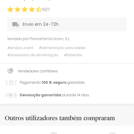
607
Envio em 24-72h
Vendido por
PromoFarma Ecom, S.L.
#philips avent
#alimentação para bebés
#acessórios de alimentação
#biberões
Vendedores confiáveis
Pagamento
100 % seguro
garantido
Devolução garantida
durante 14 dias
Outros utilizadores também compraram