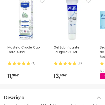
Mustela Cradle Cap
Gel Lubrificante
Be
Care 40ml
Saugella 30 Ml
de
Be
(
7
)
(
11
)
6,
11,
13,
98€
49€
-1
Descrição