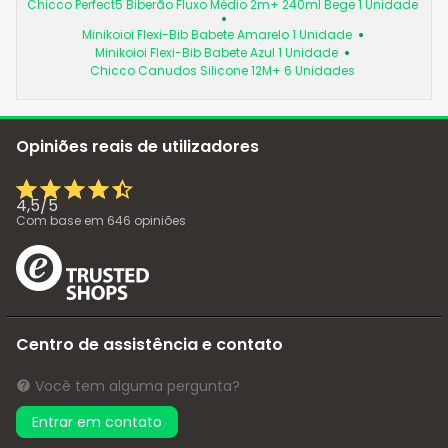
Chicco Perfect5 Biberão Fluxo Médio 2m+ 240ml Bege 1 Unidade
Minikoioi Flexi-Bib Babete Amarelo 1 Unidade
Minikoioi Flexi-Bib Babete Azul 1 Unidade
Chicco Canudos Silicone 12M+ 6 Unidades
Opiniões reais de utilizadores
4,5
/
5
Com base em
646
opiniões
Centro de assistência e contato
Você tem alguma pergunta?
Entrar em contato