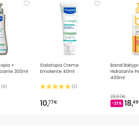
 Além disso, se desejares, também podes devolver o produto s
topia +
Stelatopia Crema
Barral Babyp
izante 300ml
Emoliente 40ml
Hidratante P
400ml
(
6
)
(
2
)
23,97€
10,
18,
77€
49
-23%