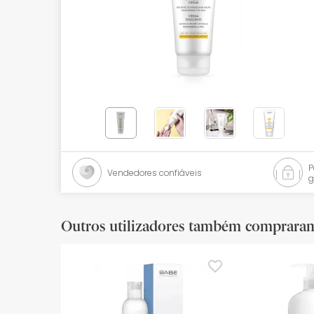
Bebés
Ótica
Ortopedia
Ervanária
Cosmética natural
Promoções
Vendedores confiáveis
g
Marcas
Mais vendidos
Outros utilizadores também comprara
Health points
Blog