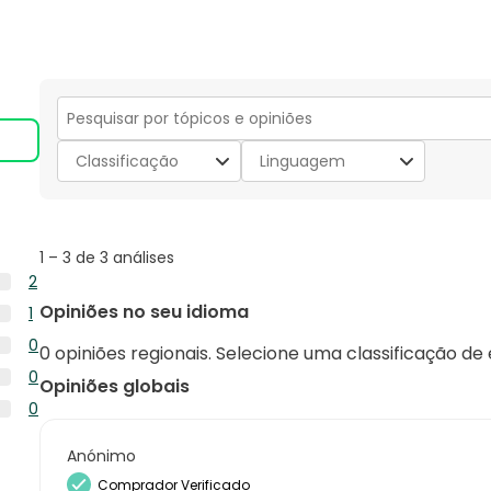
Secção
para
Classificação
Linguagem
pesquisar
tópicos
e
opiniões
1
1
–
3 de 3
análises
to
2
3
2
Opiniões no seu idioma
1
de
análises
1
3
0
com
0 opiniões regionais. Selecione uma classificação de
análise
análises
0
5
0
com
Opiniões globais
análise
estrelas.
0
4
0
com
análise
estrelas.
0
3
com
análise
Anónimo
estrelas.
2
com
Comprador Verificado