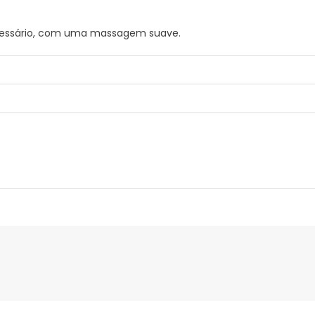
cessário, com uma massagem suave.
A DE KOKUM 2%, VITAMINA F 1% E VITAMINA E 0,25%.
nte
Gestor orçamental
nça para este produto, mas estamos a trabalhar nisso. Reco
ias as informações de segurança que acompanham o produto ant