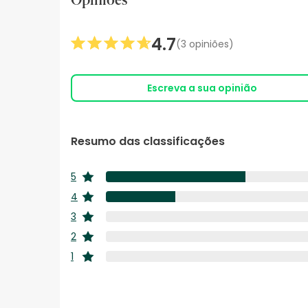
Opiniões
4.7
(3 opiniões)
Escreva a sua opinião
Resumo das classificações
5
estrelas
4
estrelas
3
estrelas
2
estrelas
1
estrelas