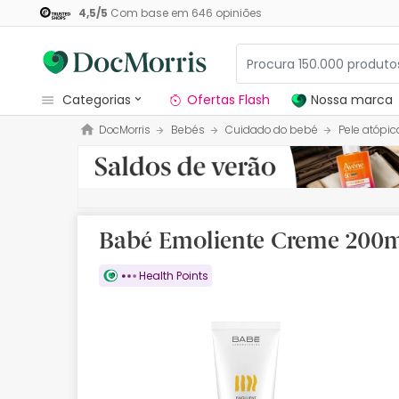
4,5
/
5
Com base em
646
opiniões
categorias
Ofertas Flash
Nossa marca
DocMorris
Bebés
Cuidado do bebé
Pele atópic
Dermocosmetica
Nossa marca
Solares
Babé Emoliente Creme 200
Medicamentos
Health Points
Cosmética
Saúde
Higiene
Dietética