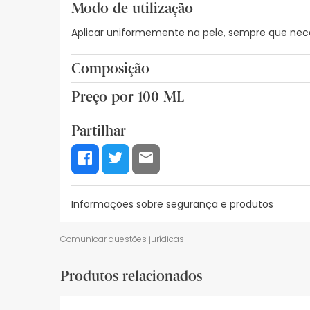
Modo de utilização
Aplicar uniformemente na pele, sempre que ne
Composição
AMÊNDOAS DOCES 4%, GROSELHA PRETA 2%, MANTEIG
Preço por 100 ML
10,60€ / 100 ml
Partilhar
Informações sobre segurança e produtos
Recursos de segurança visual
Dados do fabrica
Comunicar questões jurídicas
Recursos de segurança visual
Produtos relacionados
De momento, não dispomos de imagens de segura
actualizações. Entretanto, recomendamos que le