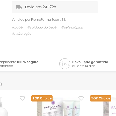
Envio em 24-72h
Vendido por
PromoFarma Ecom, S.L.
#babé
#cuidado do bebé
#pele atópica
#hidratação
Pagamento
100 % seguro
Devolução garantida
arantido
durante 14 dias
m
TOP Choice
TOP Choice