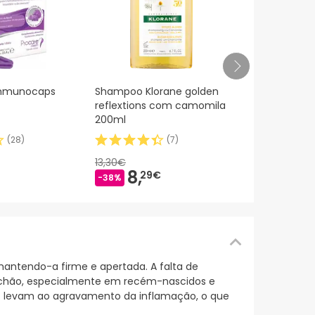
Carmex® Cla
Immunocaps
Shampoo Klorane golden
bálsamo labi
reflextions com camomila
4,25g
200ml
(
28
)
(
7
)
5,35€
3,
65
13,30€
-32%
8,
29€
-38%
antendo-a firme e apertada. A falta de
michão, especialmente em recém-nascidos e
vez levam ao agravamento da inflamação, o que