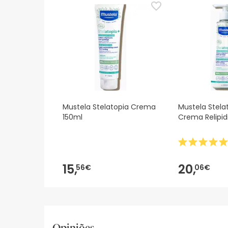
sobre segurança, não hesites em contactar-nos.
Mustela Stelatopia Crema
Mustela Stela
150ml
Crema Relipid
15,
20,
56€
06€