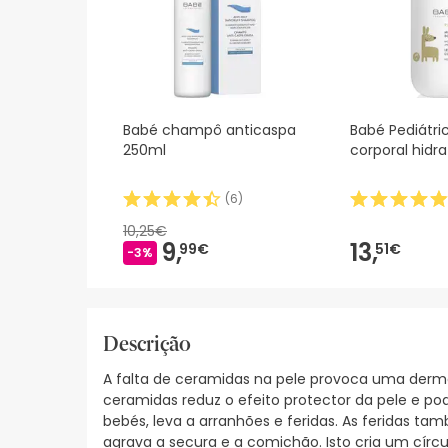
Babé champô anticaspa
Babé Pediátric
250ml
corporal hidr
(
6
)
10,25€
9,
13,
99€
51€
-3%
Descrição
A falta de ceramidas na pele provoca uma derm
ceramidas reduz o efeito protector da pele e p
bebés, leva a arranhões e feridas. As feridas 
agrava a secura e a comichão. Isto cria um círcu