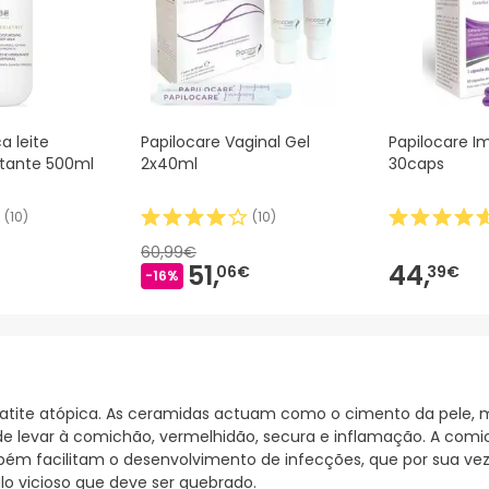
a leite
Papilocare Vaginal Gel
Papilocare 
atante 500ml
2x40ml
30caps
(
10
)
(
10
)
60,99€
51,
44,
06€
39€
-16%
atite atópica. As ceramidas actuam como o cimento da pele, m
ode levar à comichão, vermelhidão, secura e inflamação. A co
também facilitam o desenvolvimento de infecções, que por sua 
lo vicioso que deve ser quebrado.