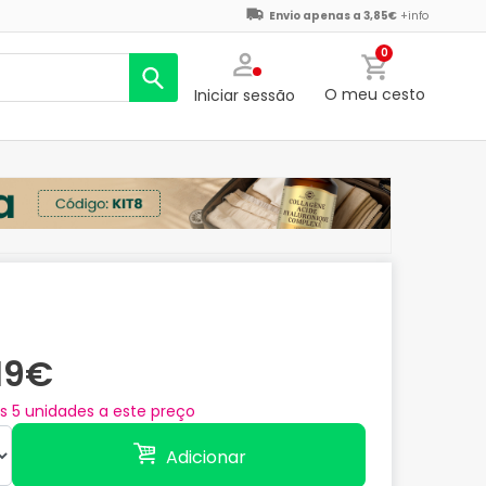
Envio apenas a 3,85€
+info
0
O meu cesto
Iniciar sessão
,19€
as
5
unidades a este preço
Adicionar