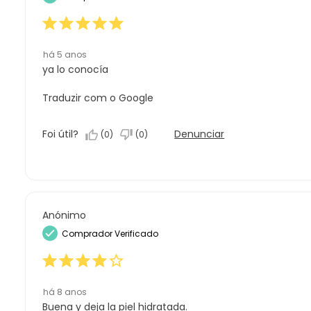
estrelas.
1
estrela.
há 5 anos
ya lo conocía
Traduzir com o Google
Foi útil?
Denunciar
(
0
)
(
0
)
Anónimo
Comprador Verificado
há 8 anos
Buena y deja la piel hidratada.