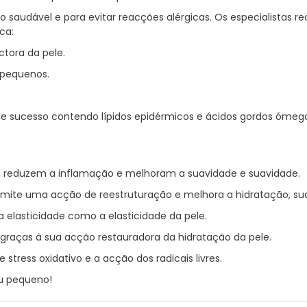
to saudável e para evitar reacções alérgicas. Os especialista
ca:
ctora da pele.
 pequenos.
e sucesso contendo lípidos epidérmicos e ácidos gordos ómega
, reduzem a inflamação e melhoram a suavidade e suavidade.
rmite uma acção de reestruturação e melhora a hidratação, sua
elasticidade como a elasticidade da pele.
a graças à sua acção restauradora da hidratação da pele.
stress oxidativo e a acção dos radicais livres.
u pequeno!