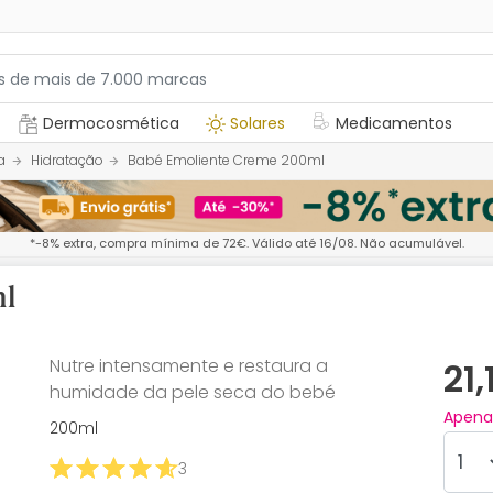
Dermocosmética
Solares
Medicamentos
a
Hidratação
Babé Emoliente Creme 200ml
*-8% extra, compra mínima de 72€. Válido até 16/08. Não acumulável.
ml
Nutre intensamente e restaura a
21
humidade da pele seca do bebé
Apen
200ml
3