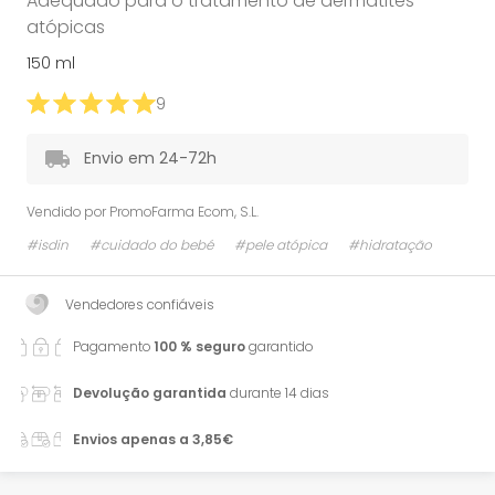
Adequado para o tratamento de dermatites
atópicas
150 ml
9
Envio em 24-72h
Vendido por
PromoFarma Ecom, S.L.
#isdin
#cuidado do bebé
#pele atópica
#hidratação
Vendedores confiáveis
Pagamento
100 % seguro
garantido
Devolução garantida
durante 14 dias
Envios apenas a 3,85€