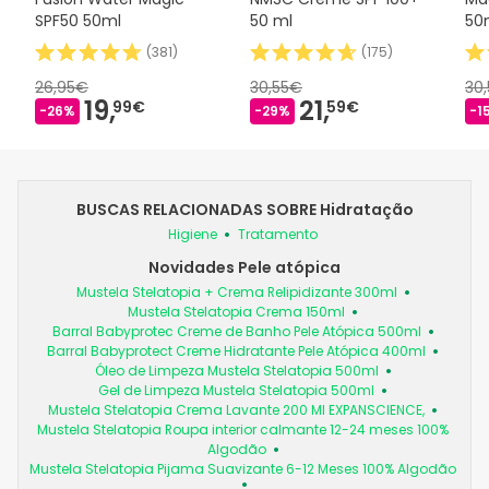
SPF50 50ml
50 ml
50
(
381
)
(
175
)
26,95€
30,55€
30
19,
21,
99€
59€
-26%
-29%
-1
BUSCAS RELACIONADAS SOBRE Hidratação
Higiene
Tratamento
Novidades Pele atópica
Mustela Stelatopia + Crema Relipidizante 300ml
Mustela Stelatopia Crema 150ml
Barral Babyprotec Creme de Banho Pele Atópica 500ml
Barral Babyprotect Creme Hidratante Pele Atópica 400ml
Óleo de Limpeza Mustela Stelatopia 500ml
Gel de Limpeza Mustela Stelatopia 500ml
Mustela Stelatopia Crema Lavante 200 Ml EXPANSCIENCE,
Mustela Stelatopia Roupa interior calmante 12-24 meses 100%
Algodão
Mustela Stelatopia Pijama Suavizante 6-12 Meses 100% Algodão