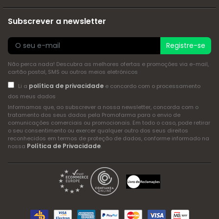
Subscrever a newsletter
Registre-se
Não perca nada! Descubra as melhores ofertas e promoções via e-mail,
cartão postal, SMS ou outros meios eletrónicos
política de privacidade
Li a
e concordo com o processamento
dos meus dados
Informamos que, ao subscrever a nossa newsletter, concorda com o
tratamento dos seus dados pela Promofarma para o envio de
comunicações comerciais ou promocionais. Em todo o caso, pode retirar
o seu consentimento ou exercer qualquer outro dos seus direitos
reconhecidos em termos de proteção de dados, conforme informado na
Política de Privacidade
nossa
.