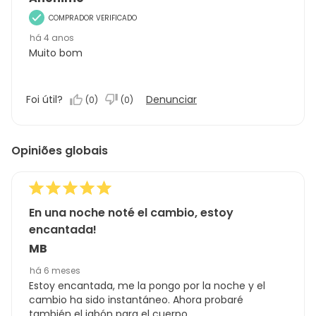
COMPRADOR VERIFICADO
há 4 anos
Muito bom
Foi útil?
Denunciar
(
0
)
(
0
)
Opiniões globais
En una noche noté el cambio, estoy
encantada!
MB
há 6 meses
Estoy encantada, me la pongo por la noche y el
cambio ha sido instantáneo. Ahora probaré
también el jabón para el cuerpo.