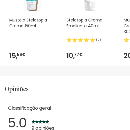
Mustela Stelatopia
Stelatopia Crema
Mus
Crema 150ml
Emoliente 40ml
Cr
30
(
2
)
15,
10,
2
56€
77€
Opiniões
Classificação geral
5.0
9 opiniões