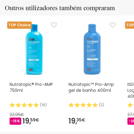
Outros utilizadores também compraram
TOP Choice
TOP
Nutratopic® Pro-AMP
Nutratopic™ Pro-Amp
ISD
750ml
gel de banho 400ml
Lo
40
(
19
)
(
2
)
22,95€
27
19,
19,
59€
35€
-15%
-2