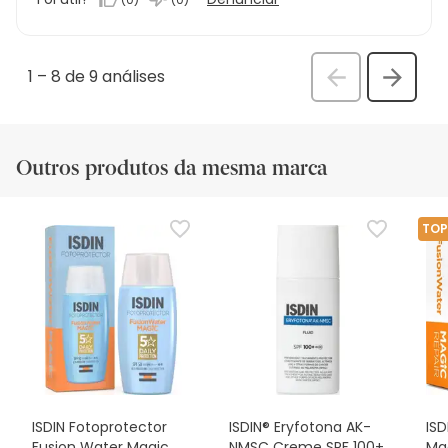
1
–
8 de 9
análises
Anterior
Seguin
análi
análise
Outros produtos da mesma marca
TOP
ISDIN Fotoprotector
ISDIN® Eryfotona AK-
ISD
Fusion Water Magic
NMSC Creme SPF 100+
Ma