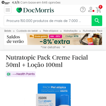
4,5
/
5
Com base em
646
opiniões
0
Bebés
Cuidado do bebé
Pele atópica
Hidratação
Nutratopic Pack C
*Ver detalhes
Nutratopic Pack Creme Facial
50ml + Loção 100ml
Health Points