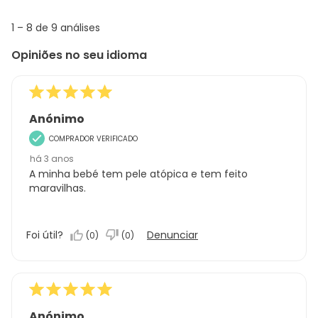
info
1
1
–
8 de 9
análises
abou
to
Regi
Opiniões no seu idioma
8
Sort.
de
9
análises
Anónimo
COMPRADOR VERIFICADO
há 3 anos
A minha bebé tem pele atópica e tem feito
maravilhas.
Foi útil?
Denunciar
(
0
)
(
0
)
Anónimo