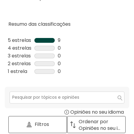
Resumo das classificações
5 estrelas
estrelas
9
9
4 estrelas
estrelas
0
análises
0
3 estrelas
estrelas
0
com
análise
0
2 estrelas
estrelas
0
5
com
análise
0
1 estrela
estrelas
0
estrelas.
4
com
análise
0
estrelas.
3
com
análise
estrelas.
2
com
estrelas.
1
Secção
para
estrela.
Opiniões no seu idioma
Disp
pesquisar
tópicos
a
Ordenar por
Filtros
e
pop
Opiniões no seu idioma
opiniões
with