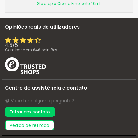
Stelatopia Crema Emoliente 40ml
Opiniões reais de utilizadores
4,5
/
5
Com base em
646
opiniões
Centro de assistência e contato
Você tem alguma pergunta?
Entrar em contato
pedido de retirada