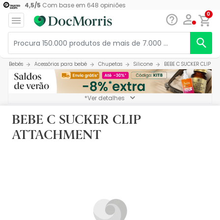
4,5
/
5
Com base em
648
opiniões
0
Bebés
Acessórios para bebé
Chupetas
Silicone
BEBE C SUCKER CLIP A
*Ver detalhes
BEBE C SUCKER CLIP
ATTACHMENT