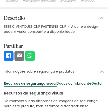
#bebe c
#acessórios para bebé
#chupetas
#silicone
Descrição
BEBE C VENTOUSE CLIP FASTENING CLIP ✓ A cor e o design
podem variar consoante a disponibilidade.
Partilhar
Informações sobre segurança e produtos
Recursos de segurança visual
Dados do fabricante
Gestor o
Recursos de segurança visual
De momento, não dispomos de imagens de segurança
para este produto, mas estamos a trabalhar nisso.