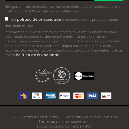
Não perca nada! Descubra as melhores ofertas e promoções via e-mail,
cartão postal, SMS ou outros meios eletrónicos
política de privacidade
Li a
e concordo com o processamento
dos meus dados
Informamos que, ao subscrever a nossa newsletter, concorda com o
tratamento dos seus dados pela Promofarma para o envio de
comunicações comerciais ou promocionais. Em todo o caso, pode retirar
o seu consentimento ou exercer qualquer outro dos seus direitos
reconhecidos em termos de proteção de dados, conforme informado na
Política de Privacidade
nossa
.
© 2026 PromoFarma Ecom, SL. DocMorris Digital Services, Lda.
Todos os direitos reservados.
Todos os produtos incluem IVA.