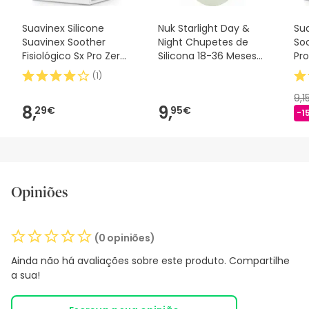
Suavinex Silicone
Nuk Starlight Day &
Sua
Suavinex Soother
Night Chupetes de
Soo
Fisiológico Sx Pro Zero
Silicona 18-36 Meses
Pro
2m 1 peça
2uds
(
1
)
9,1
8,
9,
29€
95€
-1
Opiniões
(0 opiniões)
Ainda não há avaliações sobre este produto. Compartilhe
a sua!