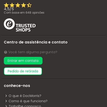
4,5
/
5
Com base em
648
opiniões
Centro de assistência e contato
Você tem alguma pergunta?
Entrar em contato
pedido de retirada
conhece-nos
O que é DocMorris?
Como é que funciona?
Trabalhe connosco