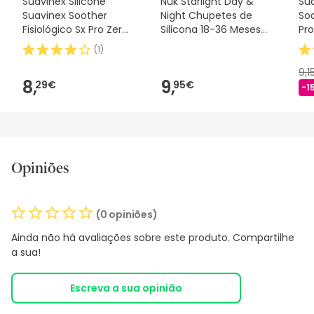
Suavinex Silicone
Nuk Starlight Day &
Sua
Suavinex Soother
Night Chupetes de
Soo
Fisiológico Sx Pro Zero
Silicona 18-36 Meses
Pro
2m 1 peça
2uds
(
1
)
9,1
8,
9,
29€
95€
-1
Opiniões
(0 opiniões)
Ainda não há avaliações sobre este produto. Compartilhe
a sua!
Escreva a sua opinião