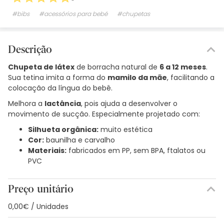
#bibs
#acessórios para bebé
#chupetas
Descrição
Chupeta de látex
de borracha natural de
6 a 12 meses
.
Sua tetina imita a forma do
mamilo da mãe
, facilitando a
colocação da língua do bebê.
Melhora a
lactância
, pois ajuda a desenvolver o
movimento de sucção. Especialmente projetado com:
Silhueta orgânica:
muito estética
Cor:
baunilha e carvalho
Materiais:
fabricados em PP, sem BPA, ftalatos ou
PVC
Preço unitário
0,00€ / Unidades