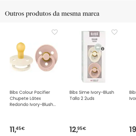
Outros produtos da mesma marca
Bibs Colour Pacifier
Bibs Sime Ivory-Blush
Bib
Chupete Látex
Talla 2 2uds
Ivo
Redondo Ivory-Blush
T-2 2uds
11,
12,
19
45€
95€