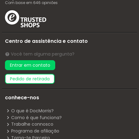
Com base em
646
opiniões
Centro de assistência e contato
Você tem alguma pergunta?
Entrar em contato
pedido de retirada
conhece-nos
O que é DocMorris?
Como é que funciona?
Trabalhe connosco
Programa de afiliação
Torna-te Parceiro