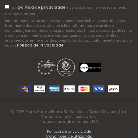
política de privacidade
Li a
e concordo com o processamento
dos meus dados
Informamos que, ao subscrever a nossa newsletter, concorda com o
tratamento dos seus dados pela Promofarma para o envio de
comunicações comerciais ou promocionais. Em todo o caso, pode retirar
o seu consentimento ou exercer qualquer outro dos seus direitos
reconhecidos em termos de proteção de dados, conforme informado na
Política de Privacidade
nossa
.
© 2026 PromoFarma Ecom, SL. DocMorris Digital Services, Lda.
Todos os direitos reservados.
Todos os produtos incluem IVA.
Política de privacidade
Condições de utilização