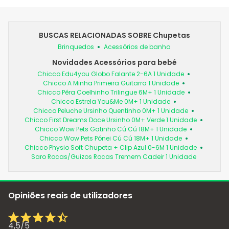
BUSCAS RELACIONADAS SOBRE Chupetas
Brinquedos
Acessórios de banho
Novidades Acessórios para bebé
Chicco Edu4you Globo Falante 2-6A 1 Unidade
Chicco A Minha Primeira Guitarra 1 Unidade
Chicco Pêra Coelhinho Trilingue 6M+ 1 Unidade
Chicco Estrela You&Me 0M+ 1 Unidade
Chicco Peluche Ursinho Quentinho 0M+ 1 Unidade
Chicco First Dreams Doce Ursinho 0M+ Verde 1 Unidade
Chicco Wow Pets Gatinho Cú Cú 18M+ 1 Unidade
Chicco Wow Pets Pónei Cú Cú 18M+ 1 Unidade
Chicco Physio Soft Chupeta + Clip Azul 0-6M 1 Unidade
Saro Rocas/Guizos Rocas Tremem Cadeir 1 Unidade
Opiniões reais de utilizadores
4,5
/
5