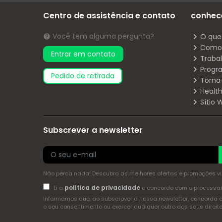
Centro de assistência e contato
conhec
Você tem alguma pergunta?
O que
Como 
Entrar em contato
Traba
Progr
pedido de retirada
Torna
Health
Sítio
Subscrever a newsletter
Não perca nada! Descubra as melhores ofertas e promoções via 
política de privacidade
Li a
e concordo com o process
Informamos que, ao subscrever a nossa newsletter, concorda 
o seu consentimento ou exercer qualquer outro dos seus dire