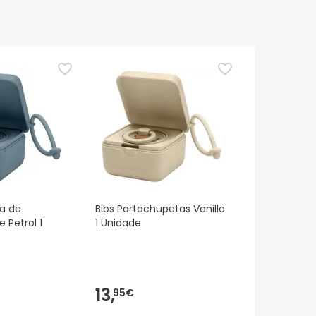
a de
Bibs Portachupetas Vanilla
 Petrol 1
1 Unidade
13,
95€