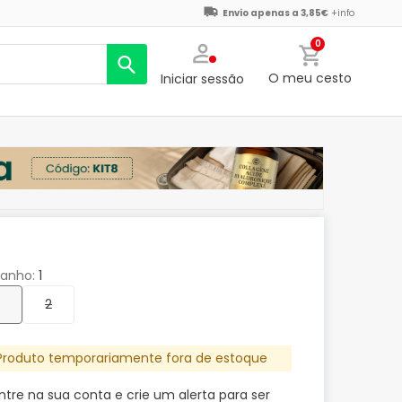
Envio apenas a 3,85€
+info
0
O meu cesto
Iniciar sessão
anho
1
2
Produto temporariamente fora de estoque
ntre na sua conta e crie um alerta para ser