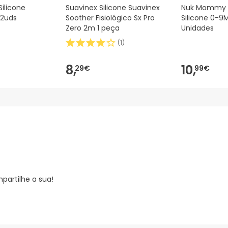
ilicone
Suavinex Silicone Suavinex
Nuk Mommy 
 2uds
Soother Fisiológico Sx Pro
Silicone 0-9M
Zero 2m 1 peça
Unidades
(
1
)
8,
10,
29€
99€
partilhe a sua!