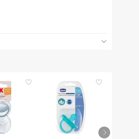
mendamos que voltes mais tarde para veres as
es de o utilizares. Se tiveres alguma dúvida
eguindo os
nossos termos e condições
.