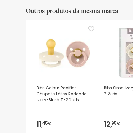
Outros produtos da mesma marca
Bibs Colour Pacifier
Bibs Sime Ivor
Chupete Látex Redondo
2 2uds
Ivory-Blush T-2 2uds
11,
12,
45€
95€