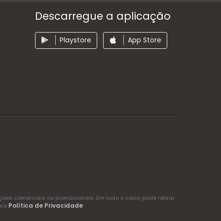
Descarregue a aplicação
Playstore
App Store
es comerciais ou promocionais. Em todo o caso, pode retirar
Política de Privacidade
ssa
.