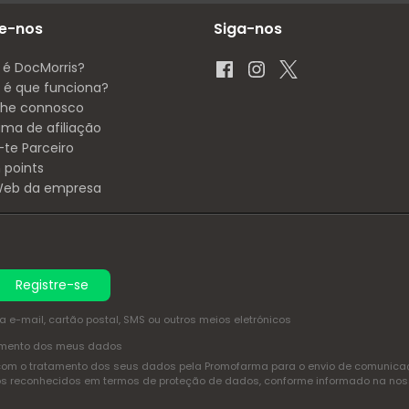
e-nos
Siga-nos
 é DocMorris?
é que funciona?
lhe connosco
ama de afiliação
-te Parceiro
 points
 Web da empresa
Registre-se
e-mail, cartão postal, SMS ou outros meios eletrónicos
amento dos meus dados
com o tratamento dos seus dados pela Promofarma para o envio de comunicaçõ
itos reconhecidos em termos de proteção de dados, conforme informado na no