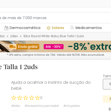
Dermocosmética
Solares
Medicamentos
tas
Látex
Bibs Round White-Baby Blue Talla 1 2uds
*-8% extra, compra mínima de 72€. Válido até 16/08. Não acumulável.
 Talla 1 2uds
Tam
Ajuda a acalmar o instinto de sucção do
1
bebé
0
#bibs
#acessórios para bebé
#chupetas
E