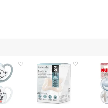
nte
Gestor orçamental
nça para este produto, mas estamos a trabalhar nisso. Reco
ias as informações de segurança que acompanham o produto ant
 Além disso, se desejares, também podes devolver o produto s