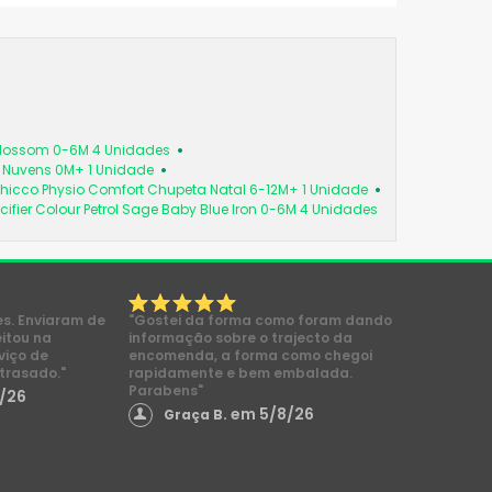
 Blossom 0-6M 4 Unidades
a Nuvens 0M+ 1 Unidade
hicco Physio Comfort Chupeta Natal 6-12M+ 1 Unidade
cifier Colour Petrol Sage Baby Blue Iron 0-6M 4 Unidades
es. Enviaram de
"Gostei da forma como foram dando
eitou na
informação sobre o trajecto da
viço de
encomenda, a forma como chegoi
trasado."
rapidamente e bem embalada.
Parabens"
/26
em 5/8/26
Graça B.