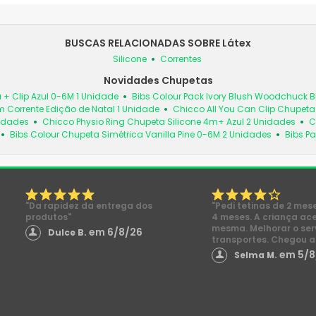
BUSCAS RELACIONADAS SOBRE Látex
Silicone
Correntes
Novidades Chupetas
 + Clip Azul 0-6M 1 Unidade
Bibs Colour Pack Ivory Blush Woodchuck
 Corrente Edição de Natal 1 Unidade
Chicco All You Can Clip Chupet
nidades
Chicco Physio Ring Chupeta Silicone 4m+ Azul 2 Unidades
C
Bibs Colour Chupeta Simétrica Vanilla Pine 0-6M 2 Unidades
Bibs Pa
"Da rapidez da entrega dos
"Pedi tetinas de 2 mes
produtos"
4 meses. A criança ac
mesma. Melhorar o ser
em 6/8/26
Dulce B.
transportes. Chegou a
em 5/8
Selma M.