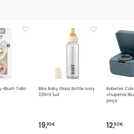
y-Blush Talla
Bibs Baby Glass Bottle Ivory
Babetes Caix
225ml 1ud
chupetas Blue
peça
19,
12,
95€
50€