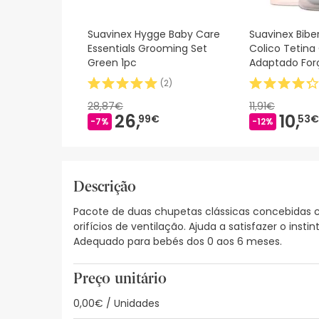
Suavinex Hygge Baby Care
Suavinex Bibe
Essentials Grooming Set
Colico Tetina
Green 1pc
Adaptado For
180ml
(
2
)
28,87€
11,91€
26,
10,
99€
53€
-7%
-12%
Descrição
Pacote de duas chupetas clássicas concebidas c
orifícios de ventilação. Ajuda a satisfazer o i
Adequado para bebés dos 0 aos 6 meses.
Preço unitário
0,00€ / Unidades