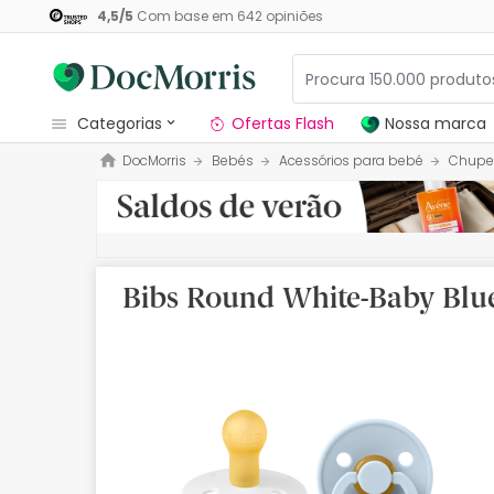
4,5
/
5
Com base em
642
opiniões
categorias
Ofertas Flash
Nossa marca
DocMorris
Bebés
Acessórios para bebé
Chupe
Dermocosmetica
Nossa marca
Solares
Bibs Round White-Baby Blue
Medicamentos
Cosmética
Saúde
Higiene
Dietética