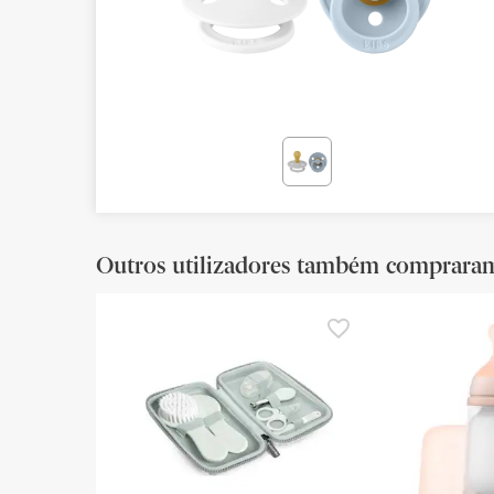
Bebés
Ótica
Ortopedia
Ervanária
Cosmética natural
Promoções
Outros utilizadores também comprara
Marcas
Mais vendidos
Health points
Blog