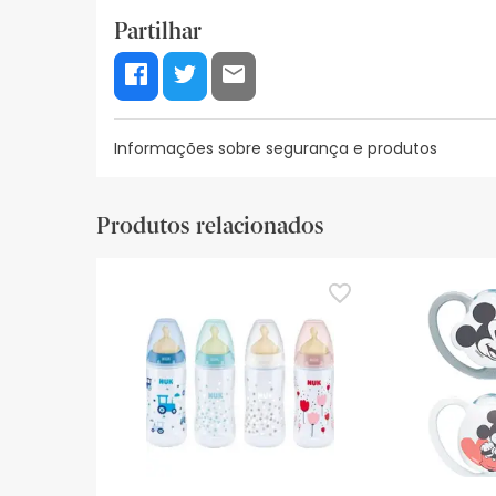
Partilhar
Informações sobre segurança e produtos
Recursos de segurança visual
Dados do fabrica
Produtos relacionados
Recursos de segurança visual
De momento, não dispomos de imagens de segura
actualizações. Entretanto, recomendamos que le
sobre segurança, não hesites em contactar-nos.