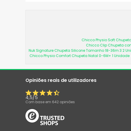
Chicco Physio Soft Chupeta
Chicco Clip Chupeta com
Nuk Signature Chupeta Silicone Tamanho 18-36m 3 2 U
Chicco Physio Comfort Chupeta Natal 0-6M+ 1 Unidade
Opiniões reais de utilizadores
4,5
/
5
Com base em
642
opiniões