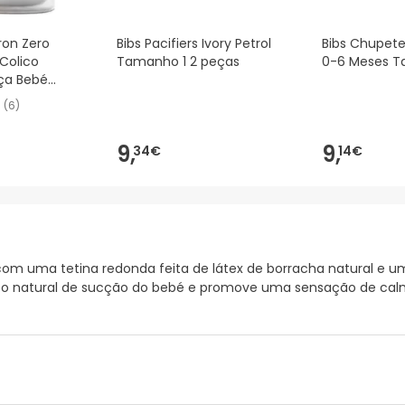
ron Zero
Bibs Pacifiers Ivory Petrol
Bibs Chupete
 Colico
Tamanho 1 2 peças
0-6 Meses Tal
ça Bebé
(
6
)
9,
9,
34€
14€
om uma tetina redonda feita de látex de borracha natural e um 
nstinto natural de sucção do bebé e promove uma sensação de cal