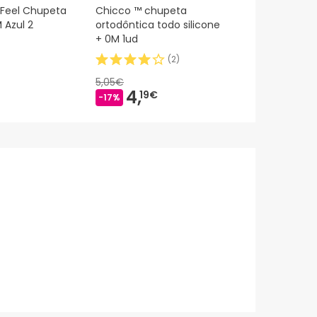
Feel Chupeta
Chicco ™ chupeta
Suavinex Sil
 Azul 2
ortodôntica todo silicone
Fisiológico S
+ 0M 1ud
6m 1ud
(
2
)
5,05€
9,15€
4,
7,
19€
79
-17%
-15%