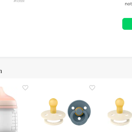
#látex
not
m