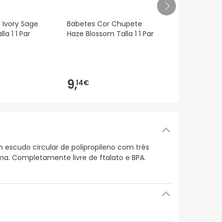
Nan Confort 
 Ivory Sage
Babetes Cor Chupete
800g
la 1 1 Par
Haze Blossom Talla 1 1 Par
35,00€
30,
5
-13%
9,
14€
escudo circular de polipropileno com três
ma. Completamente livre de ftalato e BPA.