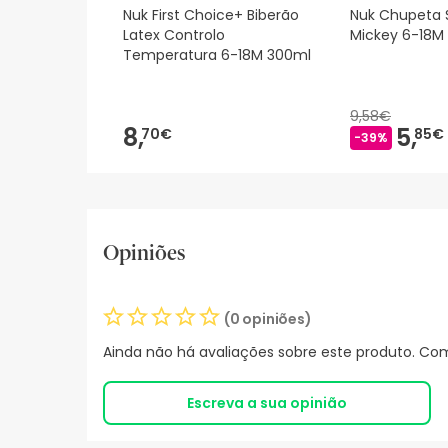
Nuk First Choice+ Biberão
Nuk Chupeta S
Latex Controlo
Mickey 6-18M
Temperatura 6-18M 300ml
9,58€
8,
5,
70€
85€
-39%
Opiniões
(0 opiniões)
Ainda não há avaliações sobre este produto. Com
Escreva a sua opinião