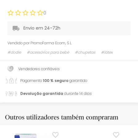
0
Envio em 24-72h
Vendido por
PromoFarma Ecom, S.L.
#dodie
#acessórios para bebé
#chupetas
#látex
Vendedores confiáveis
Pagamento
100 % seguro
garantido
Devolução garantida
durante 14 dias
Outros utilizadores também compraram