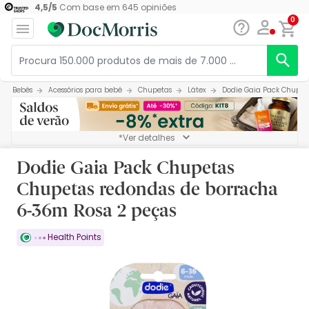
4,5
/
5
Com base em
645
opiniões
0
Bebés
Acessórios para bebé
Chupetas
Látex
Dodie Gaia Pack Chupet
*Ver detalhes
Dodie Gaia Pack Chupetas
Chupetas redondas de borracha
6-36m Rosa 2 peças
Health Points