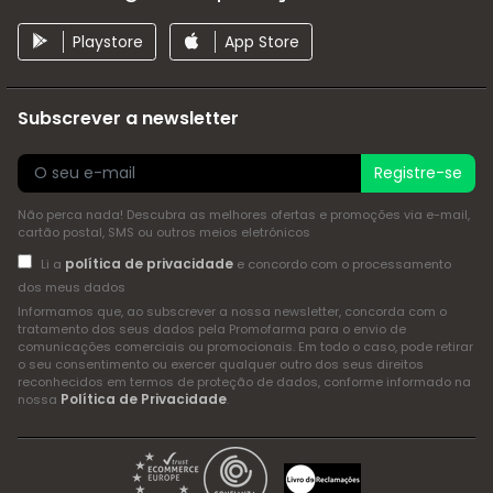
Playstore
App Store
Subscrever a newsletter
Registre-se
Não perca nada! Descubra as melhores ofertas e promoções via e-mail,
cartão postal, SMS ou outros meios eletrónicos
política de privacidade
Li a
e concordo com o processamento
dos meus dados
Informamos que, ao subscrever a nossa newsletter, concorda com o
tratamento dos seus dados pela Promofarma para o envio de
comunicações comerciais ou promocionais. Em todo o caso, pode retirar
o seu consentimento ou exercer qualquer outro dos seus direitos
reconhecidos em termos de proteção de dados, conforme informado na
Política de Privacidade
nossa
.