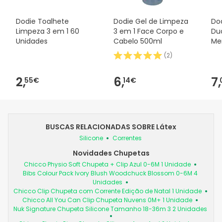
Dodie Toalhete
Dodie Gel de Limpeza
Dod
Limpeza 3 em 1 60
3 em 1 Face Corpo e
Duo
Unidades
Cabelo 500ml
Me
(
2
)
2,
6,
7,
55€
14€
BUSCAS RELACIONADAS SOBRE Látex
Silicone
Correntes
Novidades Chupetas
Chicco Physio Soft Chupeta + Clip Azul 0-6M 1 Unidade
Bibs Colour Pack Ivory Blush Woodchuck Blossom 0-6M 4
Unidades
Chicco Clip Chupeta com Corrente Edição de Natal 1 Unidade
Chicco All You Can Clip Chupeta Nuvens 0M+ 1 Unidade
Nuk Signature Chupeta Silicone Tamanho 18-36m 3 2 Unidades