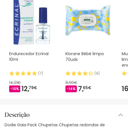
Endurecedor Ecrinal
Klorane Bébé limpa
Mus
10ml
70uds
li
en
(
7
)
(
9
)
14,21€
8,90€
12,
7,
16
79€
65€
-10%
-14%
Descrição
Dodie Gaia Pack Chupetas Chupetas redondas de