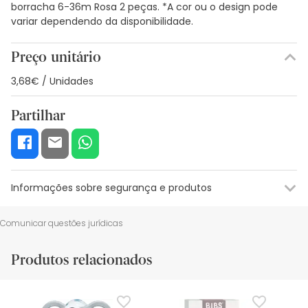
borracha 6-36m Rosa 2 peças. *A cor ou o design pode
variar dependendo da disponibilidade.
Preço unitário
3,68€ / Unidades
Partilhar
Informações sobre segurança e produtos
Recursos de segurança visual
Dados do fabricante
Gestor o
Comunicar questões jurídicas
Recursos de segurança visual
Produtos relacionados
De momento, não dispomos de imagens de segurança
para este produto, mas estamos a trabalhar nisso.
Recomendamos que voltes mais tarde para veres as