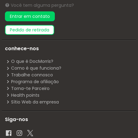
Você tem alguma pergunta?
Entrar em contato
pedido de retirada
conhece-nos
O que é DocMorris?
Como é que funciona?
Trabalhe connosco
Programa de afiliação
Torna-te Parceiro
Health points
Sítio Web da empresa
Siga-nos