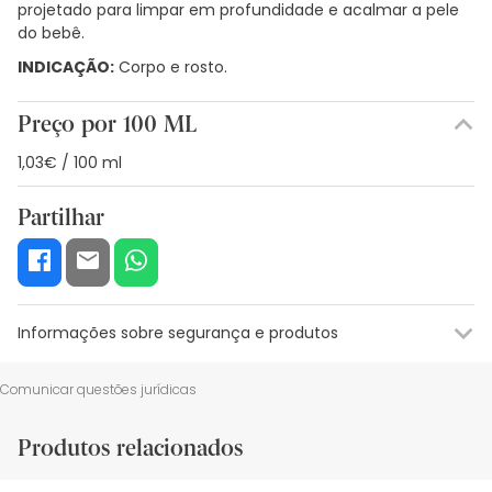
projetado para limpar em profundidade e acalmar a pele
do bebê.
INDICAÇÃO:
Corpo e rosto.
Preço por 100 ML
1,03€ / 100 ml
Partilhar
Informações sobre segurança e produtos
Recursos de segurança visual
Dados do fabricante
Gestor o
Comunicar questões jurídicas
Recursos de segurança visual
Produtos relacionados
De momento, não dispomos de imagens de segurança
para este produto, mas estamos a trabalhar nisso.