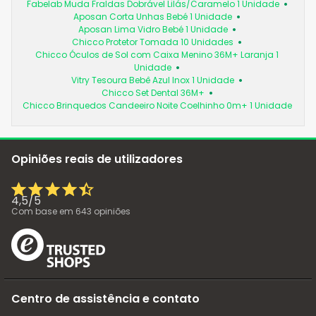
Fabelab Muda Fraldas Dobrável Lilás/Caramelo 1 Unidade
Aposan Corta Unhas Bebé 1 Unidade
Aposan Lima Vidro Bebé 1 Unidade
Chicco Protetor Tomada 10 Unidades
Chicco Óculos de Sol com Caixa Menino 36M+ Laranja 1
Unidade
Vitry Tesoura Bebê Azul Inox 1 Unidade
Chicco Set Dental 36M+
Chicco Brinquedos Candeeiro Noite Coelhinho 0m+ 1 Unidade
Opiniões reais de utilizadores
4,5
/
5
Com base em
643
opiniões
Centro de assistência e contato