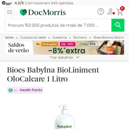
4,5
/
5
Com base em
643
opiniões
0
Bebés
Cuidado do bebé
Acessórios
Banheira
Bioes Babylna BioLinimen
*Ver detalhes
Bioes Babylna BioLiniment
OloCalcare 1 Litro
Health Points