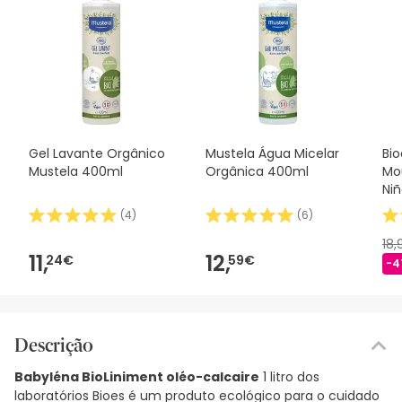
Gel Lavante Orgânico
Mustela Água Micelar
Bi
Mustela 400ml
Orgânica 400ml
Mo
Niñ
(
4
)
(
6
)
18
11,
12,
24€
59€
-4
Descrição
Babyléna BioLiniment oléo-calcaire
1 litro dos
laboratórios Bioes é um produto ecológico para o cuidado