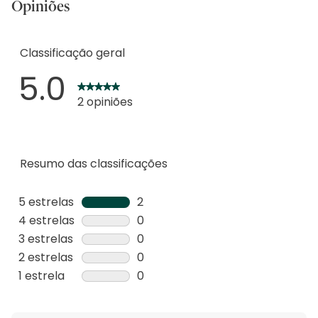
Opiniões
Classificação geral
5.0
2 opiniões
Resumo das classificações
5 estrelas
estrelas
2
2
4 estrelas
estrelas
0
análises
0
3 estrelas
estrelas
0
com
análise
0
2 estrelas
estrelas
0
5
com
análise
0
1 estrela
estrelas
0
estrelas.
4
com
análise
0
estrelas.
3
com
análise