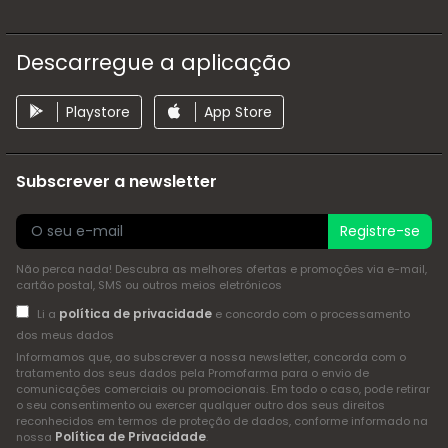
Descarregue a aplicação
Playstore
App Store
Subscrever a newsletter
Registre-se
Não perca nada! Descubra as melhores ofertas e promoções via e-mail,
cartão postal, SMS ou outros meios eletrónicos
política de privacidade
Li a
e concordo com o processamento
dos meus dados
Informamos que, ao subscrever a nossa newsletter, concorda com o
tratamento dos seus dados pela Promofarma para o envio de
comunicações comerciais ou promocionais. Em todo o caso, pode retirar
o seu consentimento ou exercer qualquer outro dos seus direitos
reconhecidos em termos de proteção de dados, conforme informado na
Política de Privacidade
nossa
.