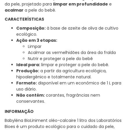
da pele, projetado para
limpar em profundidade
e
acalmar
a pele do bebê.
CARACTERÍSTICAS
Composição:
à base de azeite de oliva de cultivo
ecológico.
Ação em 3 etapas:
Limpar
Acalmar as vermelhidões da área da fralda
Nutrir e proteger a pele do bebê
Ideal para:
limpar e proteger a pele do bebê.
Produção:
a partir da agricultura ecológica,
hipoalergênico e totalmente natural.
Formato:
disponível em um econômico de 1 L para
uso diário.
Não contém:
corantes, fragrâncias nem
conservantes.
INFORMAÇÃO
Babyléna BioLiniment oléo-calcaire 1 litro dos Laboratórios
Bioes é um produto ecológico para o cuidado da pele,