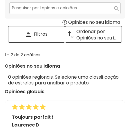
estrelas.
2
com
estrelas.
1
Secção
para
estrela.
Opiniões no seu idioma
Disp
pesquisar
tópicos
a
Ordenar por
Filtros
e
pop
Opiniões no seu idioma
opiniões
with
info
1
1
–
2 de 2
análises
abou
to
Regi
Opiniões no seu idioma
2
Sort.
de
0 opiniões regionais. Selecione uma classificação
2
de estrelas para analisar o produto
análises
Opiniões globais
Toujours parfait !
Laurence D