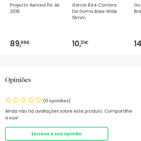
Projecto Aerosol Pic Air
Garcia 844 Contera
Go
2018
De Goma Base Wide
Br
19mm
89,
10,
14
99€
31€
Opiniões
(0 opiniões)
Ainda não há avaliações sobre este produto. Compartilhe
a sua!
Escreva a sua opinião