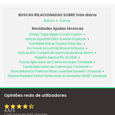
BUSCAS RELACIONADAS SOBRE Vida diária
Banho
Cama
Novidades Ajudas técnicas
Booby Tape Nipple Covers 5 pairs
Lenços Apostan Extra Suaves 10 peças
Invisibble Waver Crystal Clear 1pc
Go Travel Accustrap Bracel A/Nause
Garcia 844 Contera De Goma Base Wide 19mm
Projecto Aerosol Pic Air 2018
Tusole Aplicador de Creme Amarelo 1 Unidade
Tusole Aplicador de Creme Azul 1 Unidade
Glow Botanica Thermal Pillow Lavender Linseed 1 Unidade
Glaziar Predator S141Uv Purificador Ar Ionizador 140M² 1 Unidade
Opiniões reais de utilizadores
4,5
/
5
Com base em
643
opiniões