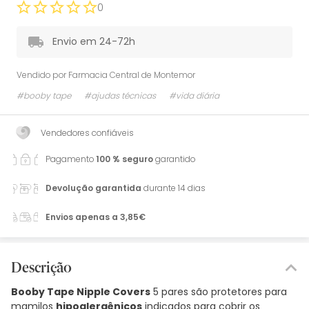
0
Envio em 24-72h
Vendido por
Farmacia Central de Montemor
#booby tape
#ajudas técnicas
#vida diária
Vendedores confiáveis
Pagamento
100 % seguro
garantido
Devolução garantida
durante 14 dias
Envios apenas a 3,85€
Descrição
Booby Tape Nipple Covers
5 pares são protetores para
mamilos
hipoalergênicos
indicados para cobrir os