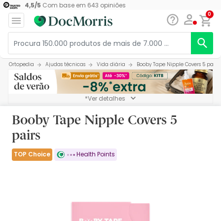
4,5
/
5
Com base em
643
opiniões
0
Ortopedia
Ajudas técnicas
Vida diária
Booby Tape Nipple Covers 5 pairs
*Ver detalhes
Booby Tape Nipple Covers 5
pairs
TOP Choice
Health Points