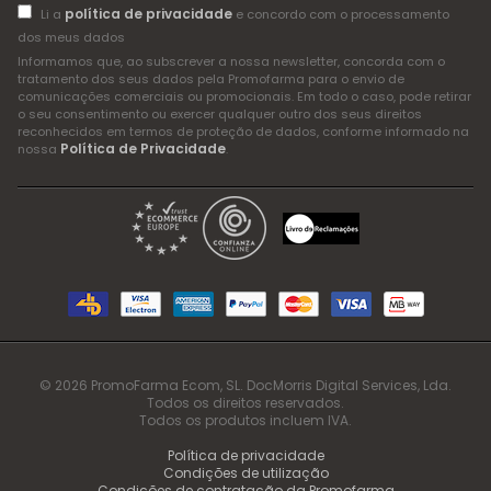
política de privacidade
Li a
e concordo com o processamento
dos meus dados
Informamos que, ao subscrever a nossa newsletter, concorda com o
tratamento dos seus dados pela Promofarma para o envio de
comunicações comerciais ou promocionais. Em todo o caso, pode retirar
o seu consentimento ou exercer qualquer outro dos seus direitos
reconhecidos em termos de proteção de dados, conforme informado na
Política de Privacidade
nossa
.
© 2026 PromoFarma Ecom, SL. DocMorris Digital Services, Lda.
Todos os direitos reservados.
Todos os produtos incluem IVA.
Política de privacidade
Condições de utilização
Condições de contratação da Promofarma