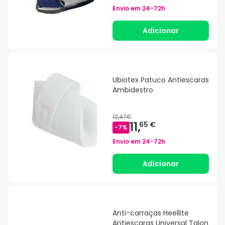
Envio em
24-72h
Adicionar
Ubiotex Patuco Antiescaras
Ambidestro
12,47€
11,
65 €
-
7
%
Envio em
24-72h
Adicionar
Anti-carraças Heellite
Antiescaras Universal Talon