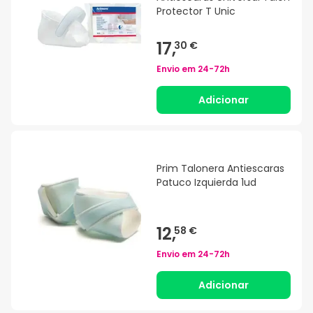
Protector T Unic
17,
30 €
Envio em
24-72h
Adicionar
Prim Talonera Antiescaras
Patuco Izquierda 1ud
12,
58 €
Envio em
24-72h
Adicionar