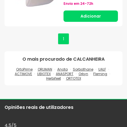
Envio em
24-72h
Adicionar
1
O mais procurado de
CALCANHEIRA
OrtoPrime
ORLIMAN
Anota
Sorbothane
UALF
ACTIMOVE
UBIOTEX
ANASPORT
Orkyn
Fleming
Herbifeet
ORTOTEX
Opiniões reais de utilizadores
4,5
/5