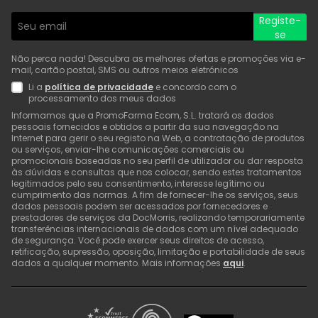
Registe-
se
Não perca nada! Descubra as melhores ofertas e promoções via e-
mail, cartão postal, SMS ou outros meios eletrónicos
Li a
política de privacidade
e concordo com o
processamento dos meus dados
Informamos que a PromoFarma Ecom, S.L. tratará os dados
pessoais fornecidos e obtidos a partir da sua navegação na
Internet para gerir o seu registo na Web, a contratação de produtos
ou serviços, enviar-lhe comunicações comerciais ou
promocionais baseadas no seu perfil de utilizador ou dar resposta
às dúvidas e consultas que nos colocar, sendo estes tratamentos
legitimados pelo seu consentimento, interesse legítimo ou
cumprimento das normas. A fim de fornecer-lhe os serviços, seus
dados pessoais podem ser acessados por fornecedores e
prestadores de serviços da DocMorris, realizando temporariamente
transferências internacionais de dados com um nível adequado
de segurança. Você pode exercer seus direitos de acesso,
retificação, supressão, oposição, limitação e portabilidade de seus
dados a qualquer momento. Mais informações
aqui
.