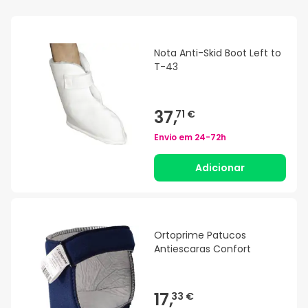
Nota Anti-Skid Boot Left to
T-43
37,
71 €
Envio em
24-72h
Adicionar
Ortoprime Patucos
Antiescaras Confort
17,
33 €