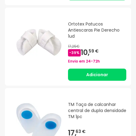
Ortotex Patucos
Antiescaras Pie Derecho
1ud
17,25€
10,
59 €
-
39
%
Envio em
24-72h
Adicionar
TM Taça de calcanhar
central de dupla densidade
TM 1pc
17,
63 €