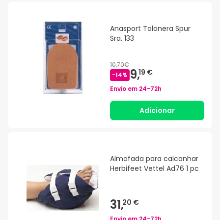
Anasport Talonera Spur
Sra. 133
10,70€
9,
19 €
-
14
%
Envio em
24-72h
Adicionar
Almofada para calcanhar
Herbifeet Vettel Ad76 1 pc
31,
20 €
Envio em
24-72h