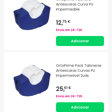
Antiescaras Curva PU
Impermeable
12,
75 €
Envio em
24-72h
Adicionar
OrtoPrime Pack Taloneras
Antiescaras Curvas PU
Impermeável 2uds
25,
61 €
Envio em
24-72h
Adicionar