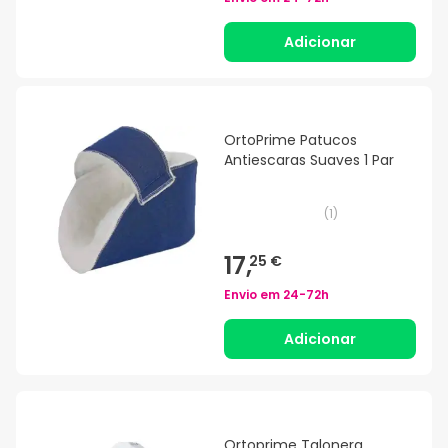
Adicionar
OrtoPrime Patucos
Antiescaras Suaves 1 Par
(
1
)
17,
25 €
Envio em
24-72h
Adicionar
Ortoprime Talonera