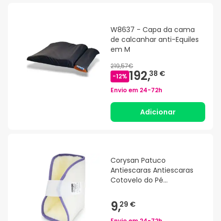
W8637 - Capa da cama
de calcanhar anti-Equiles
em M
219,57€
192,
38 €
-
12
%
Envio em
24-72h
Adicionar
Corysan Patuco
Antiescaras Antiescaras
Cotovelo do Pé
Antiescaras 1ud
9,
29 €
Envio em
24-72h