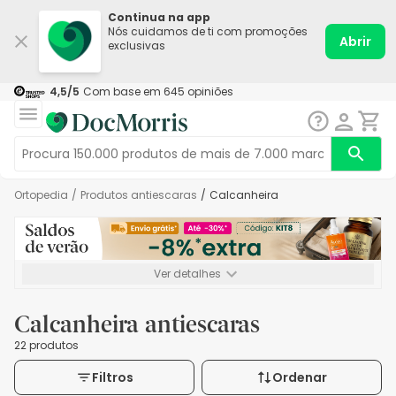
Continua na app
Nós cuidamos de ti com promoções
Abrir
exclusivas
4,5
/5
Com base em
645
opiniões
Ortopedia
/
Produtos antiescaras
/
Calcanheira
Ver detalhes
*-8% extra, compra mínima de 72€. Válido até 16/08. Não
acumulável.
Calcanheira antiescaras
22 produtos
Filtros
Ordenar