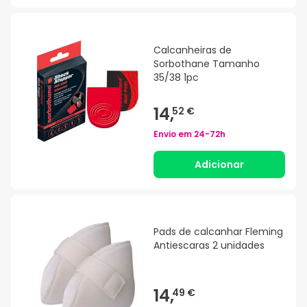
Calcanheiras de
Sorbothane Tamanho
35/38 1pc
14,
52 €
Envio em
24-72h
Adicionar
Pads de calcanhar Fleming
Antiescaras 2 unidades
14,
49 €