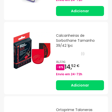
Adicionar
Calcanheiras de
Sorbothane Tamanho
39/42 1pc
(
1
)
15,77€
14,
52 €
-
8
%
Envio em
24-72h
Adicionar
Ortoprime Taloneras