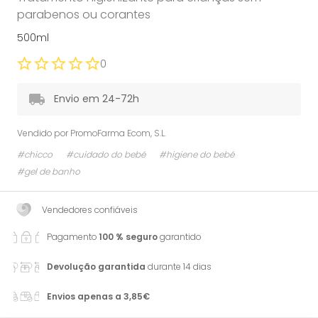
parabenos ou corantes
500ml
0
Envio em 24-72h
Vendido por
PromoFarma Ecom, S.L.
#chicco
#cuidado do bebé
#higiene do bebé
#gel de banho
Vendedores confiáveis
Pagamento
100 % seguro
garantido
Devolução garantida
durante 14 dias
Envios apenas a 3,85€