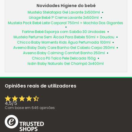
Novidades Higiene do bebé
Mustela Stelatopia Gel Lavante 2x500ml
Uriage Bebé 1º Creme Lavante 2x500ml
Mustela Pack Bebé Leite Corporal 750ml + Mochila Dos Gigantes
Farline Bebé Esponja com Sabão 30 Unidades
Mustela Perfume Sem Álcool Para Bebés 50ml + Doudou
Chicco Baby Moments Kids Água Perfumada 100ml
Aveeno Baby Daily Care Banho Gel Cabelo Corpo 250ml
Aveeno Baby Calming Comfort Banho 250ml
Chicco Pó Talco Pele Delicada 150g
Isdin Baby Naturals Gel Champô 2x400ml
Opiniões reais de utilizadores
4,5
/
5
Com base em
646
opiniões