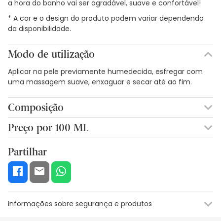
a hora do banho vai ser agradável, suave e confortável!
* A cor e o design do produto podem variar dependendo
da disponibilidade.
Modo de utilização
Aplicar na pele previamente humedecida, esfregar com
uma massagem suave, enxaguar e secar até ao fim.
Composição
AQUA. COCAMIDOPROPIL BETAÍNA. SULFOSUCCINATO DE
Preço por 100 ML
LAURETH DISSÓDICO. O QUE É QUE SE PASSA? CACAUATO DE
1,61€ / 100 ml
GLICERILO PEG-7. PEG-200, PALATO DE GLICERILO
Partilhar
HIDROGENADO. CALENDULA OFFICINALIS EXTRACT. PARFUM.
GLUCÓSIDO DE DECILO. FENOXIETANOL. LAURETH-2. ÁCIDO
LÁCTICO. EDTA DISODIUM. OLEATO DE GLICERILO. COCO-
GLUCÓSIDO. BHT.
Informações sobre segurança e produtos