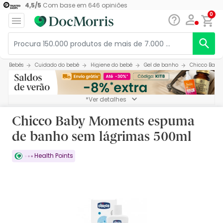
4,5
/
5
Com base em
646
opiniões
0
Bebés
Cuidado do bebé
Higiene do bebé
Gel de banho
Chicco Baby
*Ver detalhes
Chicco Baby Moments espuma
de banho sem lágrimas 500ml
Health Points