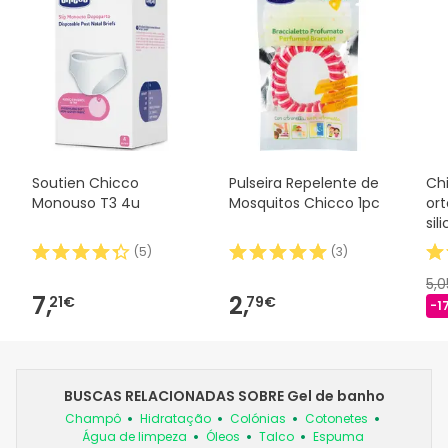
Soutien Chicco
Pulseira Repelente de
Ch
Monouso T3 4u
Mosquitos Chicco 1pc
or
sil
(
5
)
(
3
)
5,
7,
2,
21€
79€
-1
BUSCAS RELACIONADAS SOBRE Gel de banho
Champô
Hidratação
Colónias
Cotonetes
Água de limpeza
Óleos
Talco
Espuma