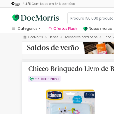
4,5
/
5
Com base em
646
opiniões
categorias
Ofertas Flash
Nossa marca
DocMorris
Bebés
Acessórios para bebé
Brinqu
Dermocosmetica
Nossa marca
Solares
Chicco Brinquedo Livro de
Medicamentos
Health Points
Cosmética
Saúde
Higiene
Dietética