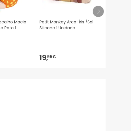
ocalho Macio
Petit Monkey Arco-Íris /Sol
Kids Bigben
e Pato 1
Silicone 1 Unidade
Noche con P
Nlpkidsdog
19,
23,
95€
30€