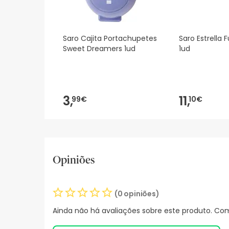
Saro Cajita Portachupetes
Saro Estrella 
Sweet Dreamers 1ud
1ud
3,
11,
99€
10€
Opiniões
(0 opiniões)
Ainda não há avaliações sobre este produto. Com