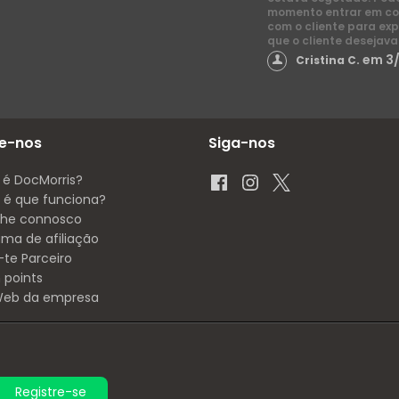
momento entrar em co
com o cliente para exp
que o cliente desejava
em 3
Cristina C.
e-nos
Siga-nos
 é DocMorris?
é que funciona?
lhe connosco
ama de afiliação
-te Parceiro
 points
 Web da empresa
Registre-se