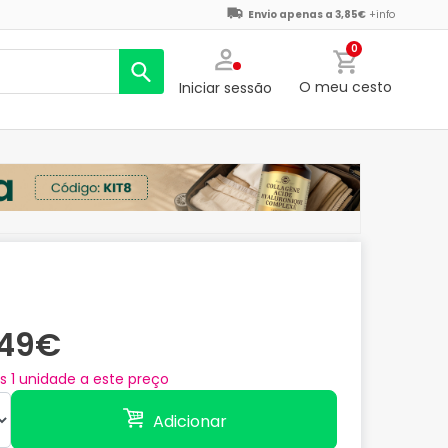
Envio apenas a 3,85€
+info
0
O meu cesto
Iniciar sessão
,49€
as
1
unidade a este preço
Adicionar