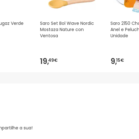
Fugaz Verde
Saro Set Bol Wave Nordic
Saro 2150 Ch
Mostaza Nature con
Anel e Peluch
Ventosa
Unidade
19,
9,
49€
15€
partilhe a sua!