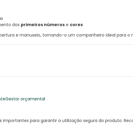
as
imento dos
primeiros números
e
cores
abertura e manuseio, tornando-o um companheiro ideal para 
nte
Gestor orçamental
importantes para garantir a utilização segura do produto. R