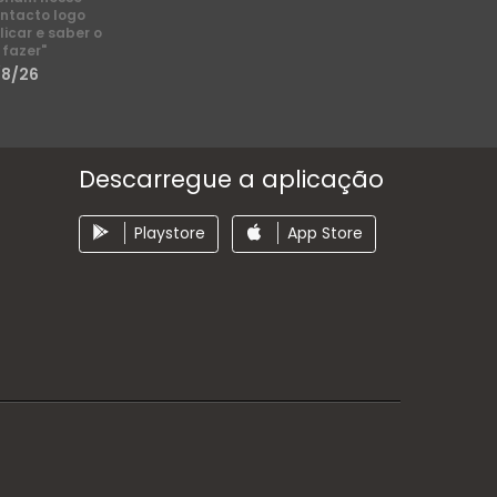
ntacto logo
licar e saber o
 fazer"
/8/26
Descarregue a aplicação
Playstore
App Store