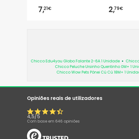
7,
2,
21€
79€
Chicco Edu4you Globo Falante 2-6A 1 Unidade
Chicco
Chicco Peluche Ursinho Quentinho 0M+ 1 Un
Chicco Wow Pets Pónei Cú Cú 18M+ 1 Unida
Opiniões reais de utilizadores
4,5
/
5
Com base em
646
opiniões