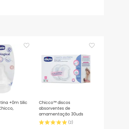
tina +0m Silic
Chicco™ discos
Chicco,
absorventes de
amamentação 30uds
(
2
)