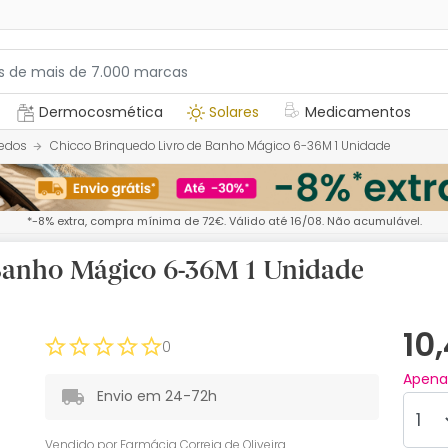
Dermocosmética
Solares
Medicamentos
edos
Chicco Brinquedo Livro de Banho Mágico 6-36M 1 Unidade
*-8% extra, compra mínima de 72€. Válido até 16/08. Não acumulável.
 Banho Mágico 6-36M 1 Unidade
10
0
Apen
Envio em 24-72h
Vendido por
Farmácia Correia de Oliveira