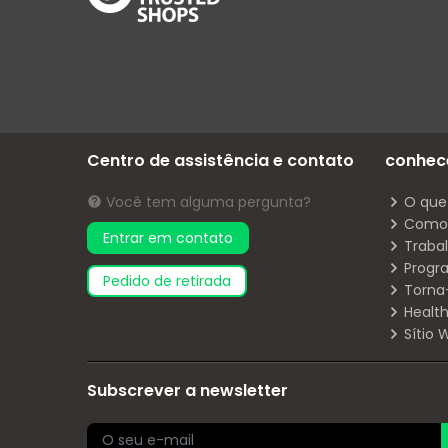
Centro de assistência e contato
conhec
Você tem alguma pergunta?
O que
Como 
Entrar em contato
Traba
Progr
pedido de retirada
Torna
Health
Sítio
Subscrever a newsletter