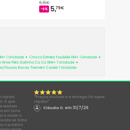
6,15€
5,
79€
-6%
6M+ 1 Unidade
Chicco Estrela You&Me 0M+ 1 Unidade
 Wow Pets Gatinho Cú Cú 18M+ 1 Unidade
as/Guizos Rocas Tremem Cadeir 1 Unidade
a rápida
"Preços incríveis e a entrega foi super
l. O que
rápida!"
e existem
em 31/7/26
Cláudia O.
s em falta
go e assim o
dúvida se tinha
ou o produto
eriam nesse