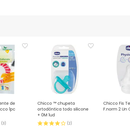
lente de
Chicco ™ chupeta
Chicco Fis Te
icco 1pc
ortodôntica todo silicone
F.norm 2 Un 
+ 0M 1ud
(
3
)
(
2
)