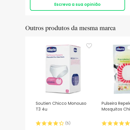
Escreva a sua opinião
Outros produtos da mesma marca
Soutien Chicco Monouso
Pulseira Repe
T3 4u
Mosquitos Ch
(
5
)