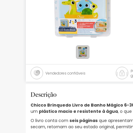
Bebés
Ótica
Ortopedia
Ervanária
Cosmética natural
Promoções
Vendedores confiáveis
g
Marcas
Mais vendidos
Descrição
Chicco Brinquedo Livro de Banho Mágico 6-
Health points
um
plástico macio e resistente à água
, o que
Blog
O livro conta com
seis páginas
que apresentam 
secam, retornam ao seu estado original, permiti