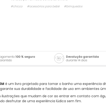
#chicco
#acessórios para bebé
#brinquedos
Pagamento
100 % seguro
Devolução garantida
arantido
durante 14 dias
36M
é um livro projetado para tornar o banho uma experiência di
 garante sua durabilidade e facilidade de uso em ambientes úm
ilustrações que mudam de cor ao entrar em contato com água 
ndo desfrutar de uma experiência lúdica sem fim.