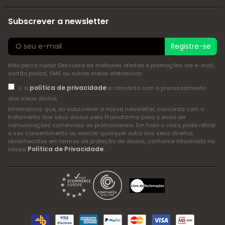
Subscrever a newsletter
Registre-se
Não perca nada! Descubra as melhores ofertas e promoções via e-mail,
cartão postal, SMS ou outros meios eletrónicos
política de privacidade
Li a
e concordo com o processamento
dos meus dados
Informamos que, ao subscrever a nossa newsletter, concorda com o
tratamento dos seus dados pela Promofarma para o envio de
comunicações comerciais ou promocionais. Em todo o caso, pode retirar
o seu consentimento ou exercer qualquer outro dos seus direitos
reconhecidos em termos de proteção de dados, conforme informado na
Política de Privacidade
nossa
.