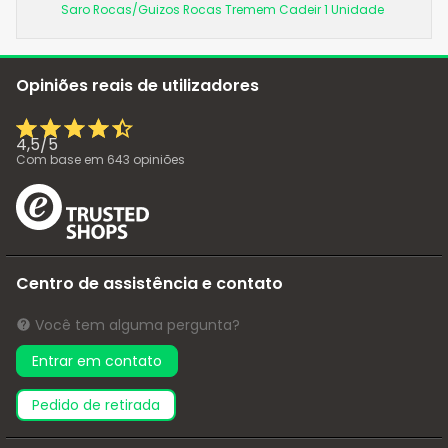
Saro Rocas/Guizos Rocas Tremem Cadeir 1 Unidade
Opiniões reais de utilizadores
4,5
/
5
Com base em
643
opiniões
Centro de assistência e contato
Você tem alguma pergunta?
Entrar em contato
pedido de retirada