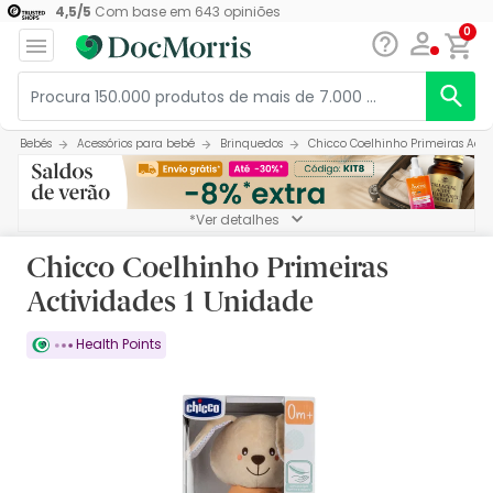
4,5
/
5
Com base em
643
opiniões
0
Bebés
Acessórios para bebé
Brinquedos
Chicco Coelhinho Primeiras Acti
*Ver detalhes
Chicco Coelhinho Primeiras
Actividades 1 Unidade
Health Points