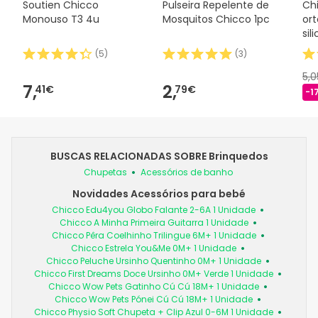
Soutien Chicco
Pulseira Repelente de
Ch
Monouso T3 4u
Mosquitos Chicco 1pc
or
sil
(
5
)
(
3
)
5,
7,
2,
41€
79€
-1
BUSCAS RELACIONADAS SOBRE Brinquedos
Chupetas
Acessórios de banho
Novidades Acessórios para bebé
Chicco Edu4you Globo Falante 2-6A 1 Unidade
Chicco A Minha Primeira Guitarra 1 Unidade
Chicco Pêra Coelhinho Trilingue 6M+ 1 Unidade
Chicco Estrela You&Me 0M+ 1 Unidade
Chicco Peluche Ursinho Quentinho 0M+ 1 Unidade
Chicco First Dreams Doce Ursinho 0M+ Verde 1 Unidade
Chicco Wow Pets Gatinho Cú Cú 18M+ 1 Unidade
Chicco Wow Pets Pónei Cú Cú 18M+ 1 Unidade
Chicco Physio Soft Chupeta + Clip Azul 0-6M 1 Unidade