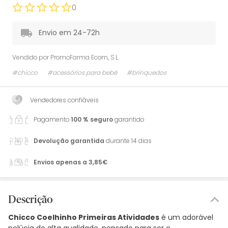
0
Envio em 24-72h
Vendido por
PromoFarma Ecom, S.L.
#chicco
#acessórios para bebé
#brinquedos
Vendedores confiáveis
Pagamento
100 % seguro
garantido
Devolução garantida
durante 14 dias
Envios apenas a 3,85€
Descrição
Chicco Coelhinho Primeiras Atividades
é um adorável
pelúcia de alta qualidade, pensado para ser o