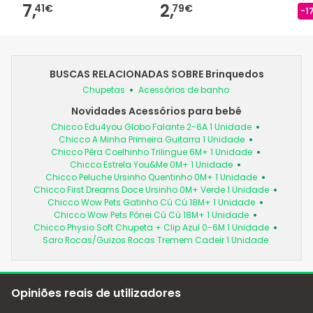
7,
2,
41€
79€
-1
BUSCAS RELACIONADAS SOBRE Brinquedos
Chupetas
Acessórios de banho
Novidades Acessórios para bebé
Chicco Edu4you Globo Falante 2-6A 1 Unidade
Chicco A Minha Primeira Guitarra 1 Unidade
Chicco Pêra Coelhinho Trilingue 6M+ 1 Unidade
Chicco Estrela You&Me 0M+ 1 Unidade
Chicco Peluche Ursinho Quentinho 0M+ 1 Unidade
Chicco First Dreams Doce Ursinho 0M+ Verde 1 Unidade
Chicco Wow Pets Gatinho Cú Cú 18M+ 1 Unidade
Chicco Wow Pets Pónei Cú Cú 18M+ 1 Unidade
Chicco Physio Soft Chupeta + Clip Azul 0-6M 1 Unidade
Saro Rocas/Guizos Rocas Tremem Cadeir 1 Unidade
Opiniões reais de utilizadores