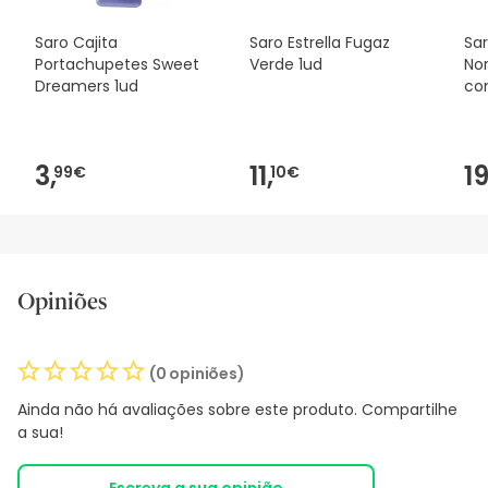
Saro Cajita
Saro Estrella Fugaz
Sa
Portachupetes Sweet
Verde 1ud
No
Dreamers 1ud
co
3,
11,
19
99€
10€
Opiniões
(0 opiniões)
Ainda não há avaliações sobre este produto. Compartilhe
a sua!
Escreva a sua opinião