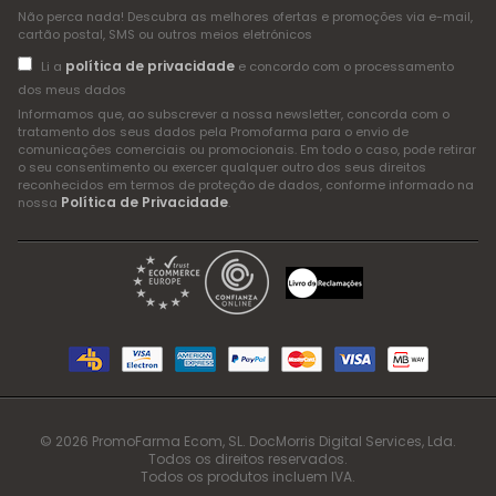
Não perca nada! Descubra as melhores ofertas e promoções via e-mail,
cartão postal, SMS ou outros meios eletrónicos
política de privacidade
Li a
e concordo com o processamento
dos meus dados
Informamos que, ao subscrever a nossa newsletter, concorda com o
tratamento dos seus dados pela Promofarma para o envio de
comunicações comerciais ou promocionais. Em todo o caso, pode retirar
o seu consentimento ou exercer qualquer outro dos seus direitos
reconhecidos em termos de proteção de dados, conforme informado na
Política de Privacidade
nossa
.
© 2026 PromoFarma Ecom, SL. DocMorris Digital Services, Lda.
Todos os direitos reservados.
Todos os produtos incluem IVA.