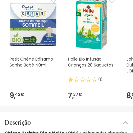
Petit Chêne Bálsamo
Holle Bio Infusão
Jo
Sonho Bebê 40ml
Crianças 20 Saquetas
Du
JO
(
1
)
9,
7,
8,
42€
37€
Descrição
Chicco Ursinho Dia e Noite +0M
é um inovador chocalho