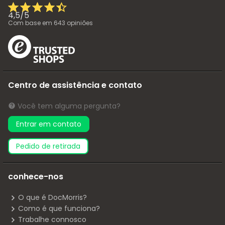
4,5
/
5
Com base em
643
opiniões
Centro de assistência e contato
Você tem alguma pergunta?
Entrar em contato
pedido de retirada
conhece-nos
O que é DocMorris?
Como é que funciona?
Trabalhe connosco