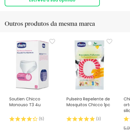
Outros produtos da mesma marca
Soutien Chicco
Pulseira Repelente de
Ch
Monouso T3 4u
Mosquitos Chicco 1pc
or
sil
(
5
)
(
3
)
5,