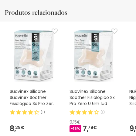
Produtos relacionados
Suavinex Silicone
Suavinex Silicone
Nuk
Suavinex Soother
Soother Fisiológico Sx
Ni
Fisiológico Sx Pro Zero
Pro Zero 0 6m 1ud
Sil
2m 1 peça
2u
(
1
)
(
1
)
9,15€
8,
7,
9,
29€
79€
-15%