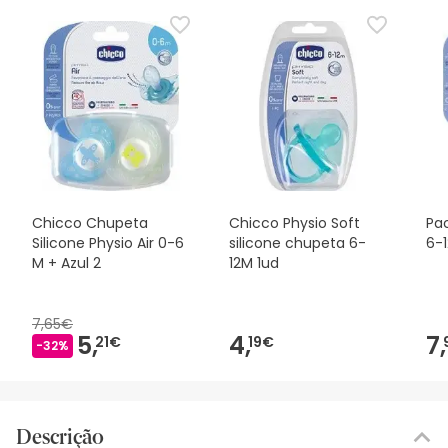
Chicco Chupeta
Chicco Physio Soft
Pac
Silicone Physio Air 0-6
silicone chupeta 6-
6-
M + Azul 2
12M 1ud
7,65€
5,
4,
7,
21€
19€
-32%
Descrição