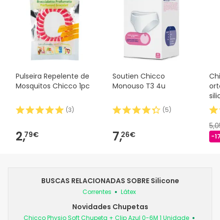
Pulseira Repelente de
Soutien Chicco
Ch
Mosquitos Chicco 1pc
Monouso T3 4u
or
sil
(
3
)
(
5
)
5,
2,
7,
79€
26€
-1
BUSCAS RELACIONADAS SOBRE Silicone
Correntes
Látex
Novidades Chupetas
Chicco Physio Soft Chupeta + Clip Azul 0-6M 1 Unidade