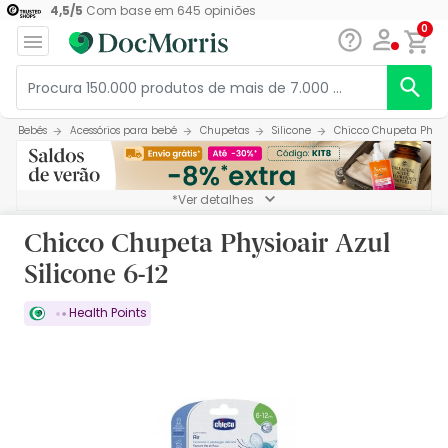
4,5
/
5
Com base em
645
opiniões
0
Bebés
Acessórios para bebé
Chupetas
Silicone
Chicco Chupeta Physioa
*Ver detalhes
Chicco Chupeta Physioair Azul
Silicone 6-12
Health Points