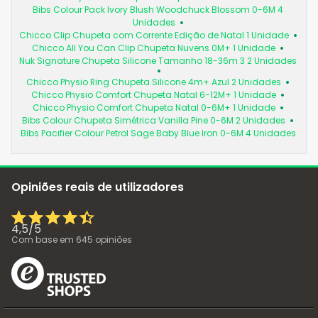
Bibs Colour Pack Ivory Blush Woodchuck Blossom 0-6M 4
Unidades
Chicco Clip Chupeta com Corrente Edição de Natal 1 Unidade
Chicco All You Can Clip Chupeta Nuvens 0M+ 1 Unidade
Nuk Signature Chupeta Silicone Tamanho 18-36m 3 2 Unidades
Chicco Physio Ring Chupeta Silicone 4m+ Azul 2 Unidades
Chicco Physio Comfort Chupeta Natal 6-12M+ 1 Unidade
Chicco Physio Comfort Chupeta Natal 0-6M+ 1 Unidade
Bibs Colour Chupeta Simétrica Vanilla Pine 0-6M 2 Unidades
Bibs Pacifier Colour Petrol Sage Baby Blue Iron 0-6M 4 Unidades
Opiniões reais de utilizadores
4,5
/
5
Com base em
645
opiniões