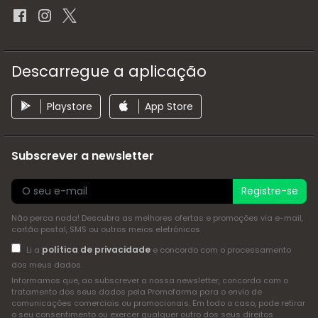
Descarregue a aplicação
Playstore
App Store
Subscrever a newsletter
Registre-se
Não perca nada! Descubra as melhores ofertas e promoções via e-mail,
cartão postal, SMS ou outros meios eletrónicos
política de privacidade
Li a
e concordo com o processamento
dos meus dados
Informamos que, ao subscrever a nossa newsletter, concorda com o
tratamento dos seus dados pela Promofarma para o envio de
comunicações comerciais ou promocionais. Em todo o caso, pode retirar
o seu consentimento ou exercer qualquer outro dos seus direitos