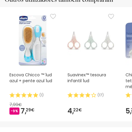
Escova Chicco ™ 1ud
Suavinex™ tesoura
Ch
azul + pente azul 1ud
infantil 1ud
tet
mé
(
1
)
(
17
)
7,99€
7,
4,
5,
29€
22€
-9%