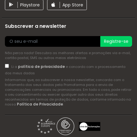
Playstore
App Store
Subscrever a newsletter
Registre-se
Não perca nada! Descubra as melhores ofertas e promoções via e-mail,
cartão postal, SMS ou outros meios eletrónicos
política de privacidade
Li a
e concordo com o processamento
dos meus dados
Informamos que, ao subscrever a nossa newsletter, concorda com o
tratamento dos seus dados pela Promofarma para o envio de
comunicações comerciais ou promocionais. Em todo o caso, pode retirar
o seu consentimento ou exercer qualquer outro dos seus direitos
reconhecidos em termos de proteção de dados, conforme informado na
Política de Privacidade
nossa
.