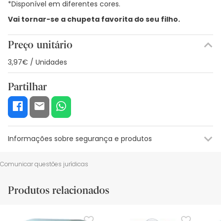
*Disponível em diferentes cores.
Vai tornar-se a chupeta favorita do seu filho.
Preço unitário
3,97€ / Unidades
Partilhar
Informações sobre segurança e produtos
Recursos de segurança visual
Dados do fabricante
Gestor o
Comunicar questões jurídicas
Recursos de segurança visual
Produtos relacionados
De momento, não dispomos de imagens de segurança
para este produto, mas estamos a trabalhar nisso.
Recomendamos que voltes mais tarde para veres as