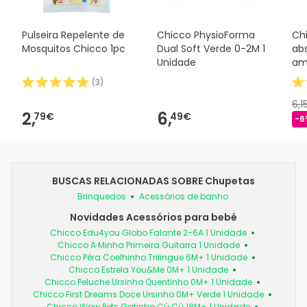
Pulseira Repelente de
Chicco PhysioForma
Ch
Mosquitos Chicco 1pc
Dual Soft Verde 0-2M 1
ab
Unidade
am
(
3
)
6,1
2,
6,
79€
49€
-6
BUSCAS RELACIONADAS SOBRE Chupetas
Brinquedos
Acessórios de banho
Novidades Acessórios para bebé
Chicco Edu4you Globo Falante 2-6A 1 Unidade
Chicco A Minha Primeira Guitarra 1 Unidade
Chicco Pêra Coelhinho Trilingue 6M+ 1 Unidade
Chicco Estrela You&Me 0M+ 1 Unidade
Chicco Peluche Ursinho Quentinho 0M+ 1 Unidade
Chicco First Dreams Doce Ursinho 0M+ Verde 1 Unidade
Chicco Wow Pets Gatinho Cú Cú 18M+ 1 Unidade