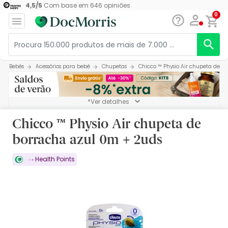
4,5
/
5
Com base em
646
opiniões
0
Bebés
Acessórios para bebé
Chupetas
Chicco ™ Physio Air chupeta de b
*Ver detalhes
Chicco ™ Physio Air chupeta de
borracha azul 0m + 2uds
Health Points