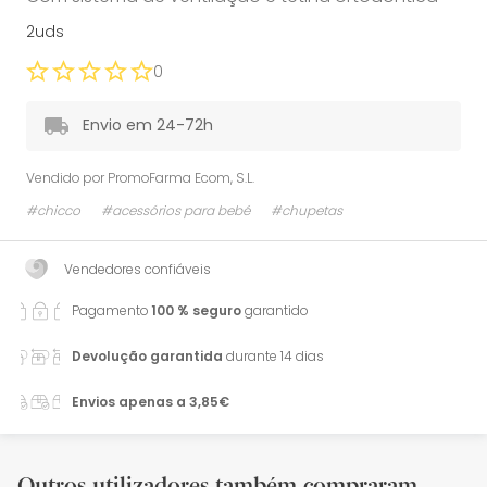
2uds
0
Envio em 24-72h
Vendido por
PromoFarma Ecom, S.L.
#chicco
#acessórios para bebé
#chupetas
Vendedores confiáveis
Pagamento
100 % seguro
garantido
Devolução garantida
durante 14 dias
Envios apenas a 3,85€
Outros utilizadores também compraram