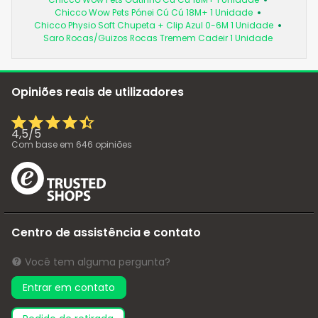
Chicco Wow Pets Pónei Cú Cú 18M+ 1 Unidade
Chicco Physio Soft Chupeta + Clip Azul 0-6M 1 Unidade
Saro Rocas/Guizos Rocas Tremem Cadeir 1 Unidade
Opiniões reais de utilizadores
4,5
/
5
Com base em
646
opiniões
Centro de assistência e contato
Você tem alguma pergunta?
Entrar em contato