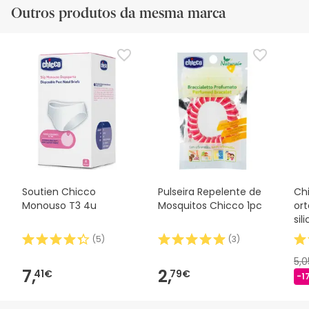
Outros produtos da mesma marca
Soutien Chicco
Pulseira Repelente de
Ch
Monouso T3 4u
Mosquitos Chicco 1pc
or
sil
(
5
)
(
3
)
5,
7,
2,
41€
79€
-1