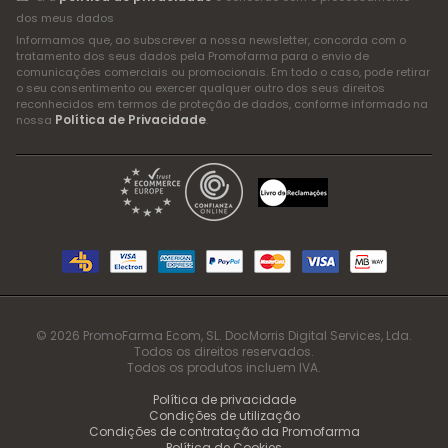
dos meus dados
Informamos que, ao subscrever a nossa newsletter, concorda com o
tratamento dos seus dados pela Promofarma para o envio de
comunicações comerciais ou promocionais. Em todo o caso, pode retirar
o seu consentimento ou exercer qualquer outro dos seus direitos
reconhecidos em termos de proteção de dados, conforme informado na
Política de Privacidade
nossa
.
© 2026 PromoFarma Ecom, SL. DocMorris Digital Services, Lda.
Todos os direitos reservados.
Todos os produtos incluem IVA.
Política de privacidade
Condições de utilização
Condições de contratação da Promofarma
Política de Cookies