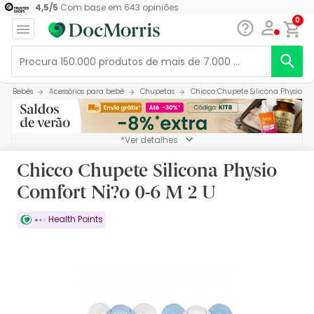
4,5
/
5
Com base em
643
opiniões
0
Bebés
Acessórios para bebé
Chupetas
Chicco Chupete Silicona Physio Co
*Ver detalhes
Chicco Chupete Silicona Physio
Comfort Ni?o 0-6 M 2 U
Health Points