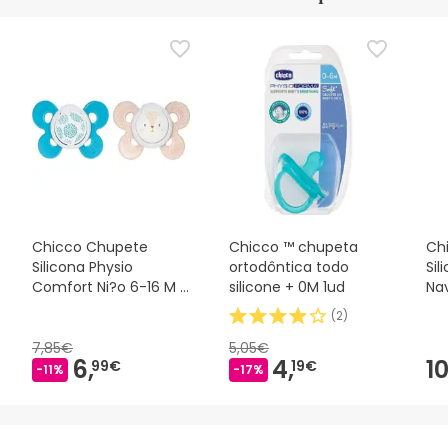
Chicco Chupete
Chicco ™ chupeta
Ch
Silicona Physio
ortodôntica todo
Sil
Comfort Ni?o 6-16 M 2
silicone + 0M 1ud
Na
U
(
2
)
7,85€
5,05€
6,
4,
10
99€
19€
-11%
-17%