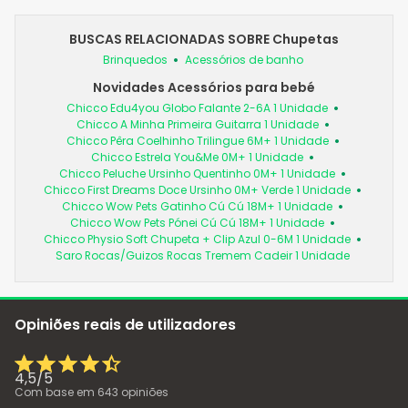
BUSCAS RELACIONADAS SOBRE Chupetas
Brinquedos
Acessórios de banho
Novidades Acessórios para bebé
Chicco Edu4you Globo Falante 2-6A 1 Unidade
Chicco A Minha Primeira Guitarra 1 Unidade
Chicco Pêra Coelhinho Trilingue 6M+ 1 Unidade
Chicco Estrela You&Me 0M+ 1 Unidade
Chicco Peluche Ursinho Quentinho 0M+ 1 Unidade
Chicco First Dreams Doce Ursinho 0M+ Verde 1 Unidade
Chicco Wow Pets Gatinho Cú Cú 18M+ 1 Unidade
Chicco Wow Pets Pónei Cú Cú 18M+ 1 Unidade
Chicco Physio Soft Chupeta + Clip Azul 0-6M 1 Unidade
Saro Rocas/Guizos Rocas Tremem Cadeir 1 Unidade
Opiniões reais de utilizadores
4,5
/
5
Com base em
643
opiniões