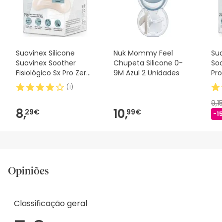
desejares, também podes devolver o produto seguindo os
nossos termos e condições
.
Suavinex Silicone
Nuk Mommy Feel
Sua
Suavinex Soother
Chupeta Silicone 0-
Soo
Fisiológico Sx Pro Zero
9M Azul 2 Unidades
Pro
2m 1 peça
(
1
)
9,1
8,
10,
29€
99€
-1
Opiniões
Classificação geral