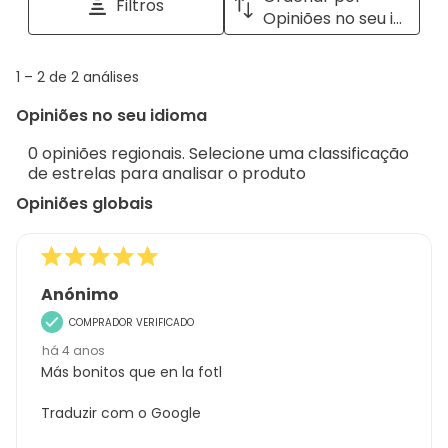
Filtros
e
pop
Opiniões no seu idioma
opiniões
with
info
1
1
–
2 de 2
análises
abou
to
Regi
Opiniões no seu idioma
2
Sort.
de
0 opiniões regionais. Selecione uma classificação
2
de estrelas para analisar o produto
análises
Opiniões globais
Anónimo
COMPRADOR VERIFICADO
há 4 anos
Más bonitos que en la fotl
Traduzir com o Google