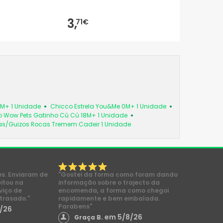
3,
71€
6M+ 1 Unidade
Chicco Estrela You&Me 0M+ 1 Unidade
 Wow Pets Gatinho Cú Cú 18M+ 1 Unidade
as/Guizos Rocas Tremem Cadeir 1 Unidade
es. Enviaram de
"Gostei da forma como foram dando
eitou na
informação sobre o trajecto da
viço de
encomenda, a forma como chegoi
trasado."
rapidamente e bem embalada.
Parabens"
/26
em 5/8/26
Graça B.