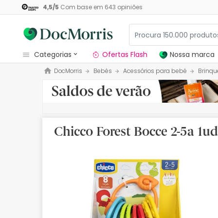
4,5
/
5
Com base em
643
opiniões
categorias
Ofertas Flash
Nossa marca
DocMorris
Bebés
Acessórios para bebé
Brinqu
Dermocosmetica
Nossa marca
Solares
Chicco Forest Bocce 2-5a 1ud
Medicamentos
Cosmética
Saúde
Higiene
Dietética