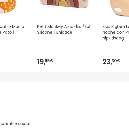
ocalho Macio
Petit Monkey Arco-Íris /Sol
Kids Bigben 
 Pato 1
Silicone 1 Unidade
Noche con P
Nlpkidsdog
19,
23,
95€
30€
partilhe a sua!