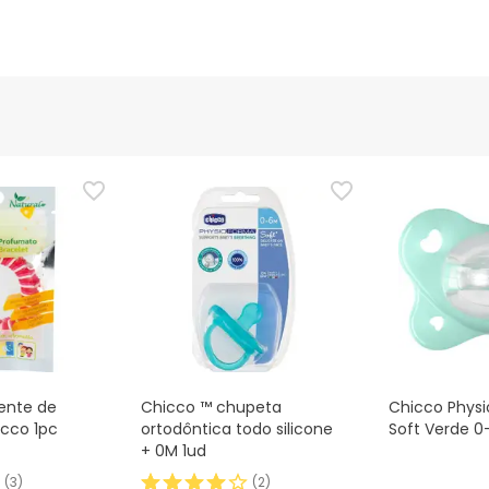
lente de
Chicco ™ chupeta
Chicco Phys
icco 1pc
ortodôntica todo silicone
Soft Verde 0
+ 0M 1ud
(
3
)
(
2
)