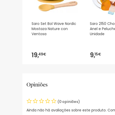
Saro Set Bol Wave Nordic
Saro 2150 Ch
Mostaza Nature con
Anel e Peluche
Ventosa
Unidade
19,
9,
49€
15€
Opiniões
(0 opiniões)
Ainda não há avaliações sobre este produto. Com