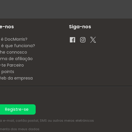
e-nos
Siga-nos
 é DocMorris?
é que funciona?
lhe connosco
ama de afiliação
-te Parceiro
 points
 Web da empresa
Registre-se
e-mail, cartão postal, SMS ou outros meios eletrónicos
amento dos meus dados