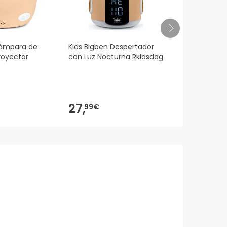
Lámpara de
Kids Bigben Despertador
Skagfä Klyv
royector
con Luz Nocturna Rkidsdog
Faca Cozinha
Unidade
27,
19,
99€
95€