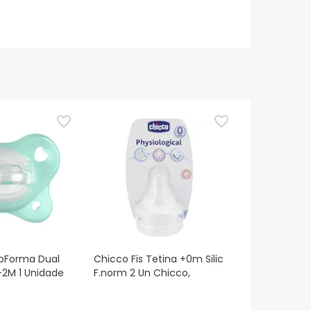
ioForma Dual
Chicco Fis Tetina +0m Silic
-2M 1 Unidade
F.norm 2 Un Chicco,