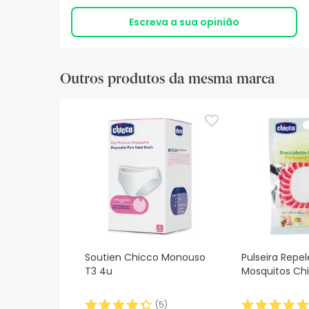
Escreva a sua opinião
Outros produtos da mesma marca
Soutien Chicco Monouso
Pulseira Repe
T3 4u
Mosquitos Ch
(
5
)