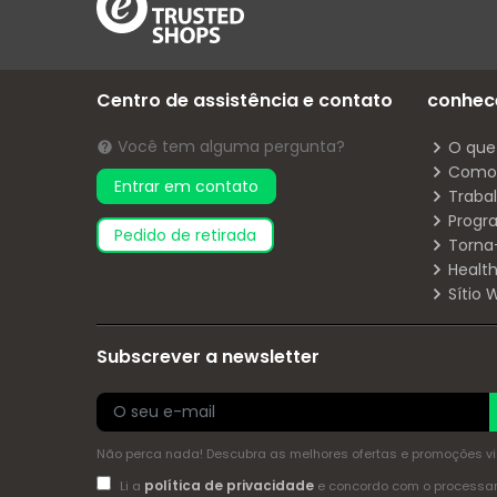
Centro de assistência e contato
conhec
Você tem alguma pergunta?
O que
Como 
Entrar em contato
Traba
Progr
pedido de retirada
Torna
Health
Sítio
Subscrever a newsletter
Não perca nada! Descubra as melhores ofertas e promoções via 
política de privacidade
Li a
e concordo com o process