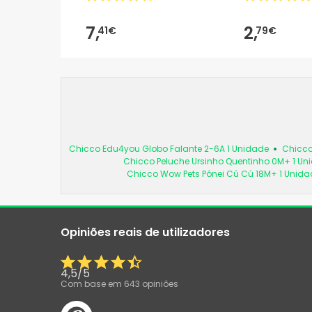
7,
2,
41€
79€
Chicco Edu4you Globo Falante 2-6A 1 Unidade
Chicco
Chicco Peluche Ursinho Quentinho 0M+ 1 Un
Chicco Wow Pets Pónei Cú Cú 18M+ 1 Unida
Opiniões reais de utilizadores
4,5
/
5
Com base em
643
opiniões