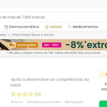
Dermocosmética
Solares
Medicamentos
edos
Chicco Forest Bocce 2-5a 1ud
*-8% extra, compra mínima de 72€. Válido até 16/08. Não acumulável.
Ajuda a desenvolver as competências do
E
bebé
not
0
#chicco
#acessórios para bebé
#brinquedos