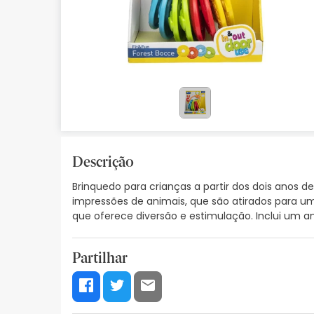
Bebés
Ótica
Ortopedia
Ervanária
Cosmética natural
Descrição
Promoções
Brinquedo para crianças a partir dos dois anos d
Marcas
impressões de animais, que são atirados para u
que oferece diversão e estimulação. Inclui um a
Mais vendidos
Health points
Partilhar
Blog