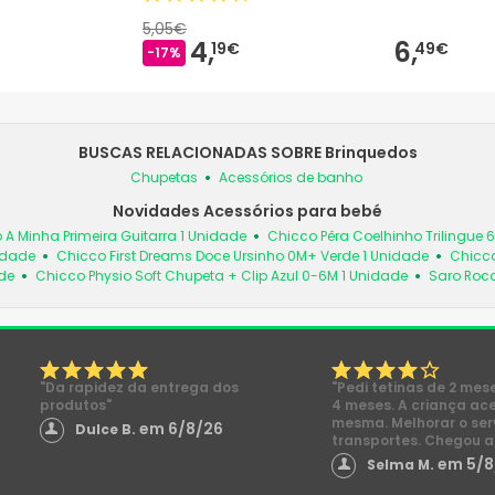
5,05€
4,
6,
19€
49€
-17%
BUSCAS RELACIONADAS SOBRE Brinquedos
Chupetas
Acessórios de banho
Novidades Acessórios para bebé
 A Minha Primeira Guitarra 1 Unidade
Chicco Pêra Coelhinho Trilingue 
idade
Chicco First Dreams Doce Ursinho 0M+ Verde 1 Unidade
Chicco
de
Chicco Physio Soft Chupeta + Clip Azul 0-6M 1 Unidade
Saro Roc
"Da rapidez da entrega dos
"Pedi tetinas de 2 mes
produtos"
4 meses. A criança ac
mesma. Melhorar o ser
em 6/8/26
Dulce B.
transportes. Chegou a
em 5/8
Selma M.