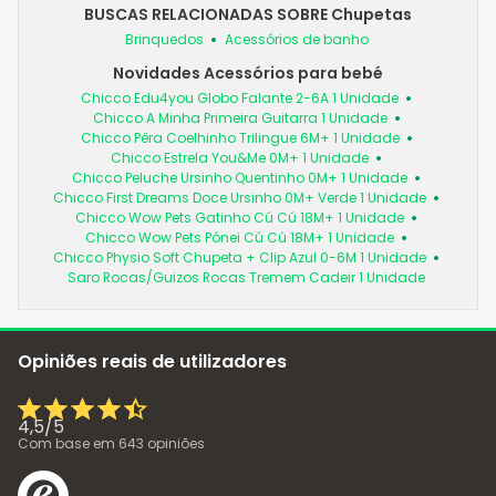
BUSCAS RELACIONADAS SOBRE Chupetas
Brinquedos
Acessórios de banho
Novidades Acessórios para bebé
Chicco Edu4you Globo Falante 2-6A 1 Unidade
Chicco A Minha Primeira Guitarra 1 Unidade
Chicco Pêra Coelhinho Trilingue 6M+ 1 Unidade
Chicco Estrela You&Me 0M+ 1 Unidade
Chicco Peluche Ursinho Quentinho 0M+ 1 Unidade
Chicco First Dreams Doce Ursinho 0M+ Verde 1 Unidade
Chicco Wow Pets Gatinho Cú Cú 18M+ 1 Unidade
Chicco Wow Pets Pónei Cú Cú 18M+ 1 Unidade
Chicco Physio Soft Chupeta + Clip Azul 0-6M 1 Unidade
Saro Rocas/Guizos Rocas Tremem Cadeir 1 Unidade
Opiniões reais de utilizadores
4,5
/
5
Com base em
643
opiniões