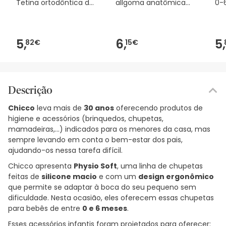
Tetina ortodôntica de
allgoma anatômica
0-
silicone 1ud
0M + 1ud
5,
6,
5,
82€
15€
Descrição
Chicco
leva mais de
30 anos
oferecendo produtos de
higiene e acessórios (brinquedos, chupetas,
mamadeiras,...) indicados para os menores da casa, mas
sempre levando em conta o bem-estar dos pais,
ajudando-os nessa tarefa difícil.
Chicco apresenta
Physio Soft
, uma linha de chupetas
feitas de
silicone macio
e com um
design ergonômico
que permite se adaptar à boca do seu pequeno sem
dificuldade. Nesta ocasião, eles oferecem essas chupetas
para bebês de entre
0 e 6 meses
.
Esses acessórios infantis foram projetados para oferecer: