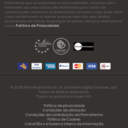
Informamos que, ao subscrever a nossa newsletter, concorda com o
tratamento dos seus dados pela Promofarma para o envio de
comunicações comerciais ou promocionais. Em todo o caso, pode retirar
o seu consentimento ou exercer qualquer outro dos seus direitos
reconhecidos em termos de proteção de dados, conforme informado na
Política de Privacidade
nossa
.
© 2026 PromoFarma Ecom, SL. DocMorris Digital Services, Lda.
Todos os direitos reservados.
Todos os produtos incluem IVA.
Política de privacidade
Condições de utilização
Condições de contratação da Promofarma
Política de Cookies
Canal Ético e Sistema Interno de Informação