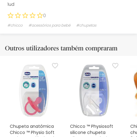
1ud
0
#chicco
#acessórios para bebé
#chupetas
Outros utilizadores também compraram
Chupeta anatômica
Chicco ™ Physiosoft
Ch
Chicco ™ Physio Soft
silicone chupeta
ch