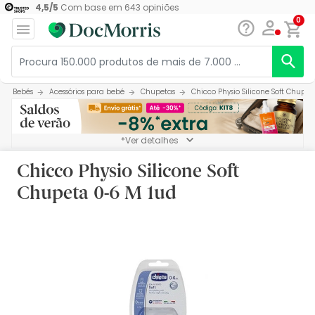
4,5
/
5
Com base em
643
opiniões
0
Bebés
Acessórios para bebé
Chupetas
Chicco Physio Silicone Soft Chupe
*Ver detalhes
Chicco Physio Silicone Soft
Chupeta 0-6 M 1ud