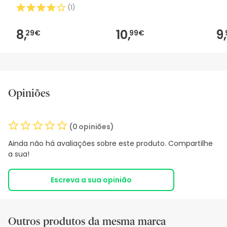
2m 1 peça
2u
(
1
)
8,
10,
9,
29€
99€
Opiniões
(0 opiniões)
Ainda não há avaliações sobre este produto. Compartilhe
a sua!
Escreva a sua opinião
Outros produtos da mesma marca