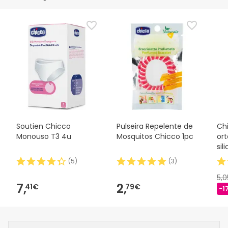
Soutien Chicco
Pulseira Repelente de
Ch
Monouso T3 4u
Mosquitos Chicco 1pc
or
sil
(
5
)
(
3
)
5,
7,
2,
41€
79€
-1