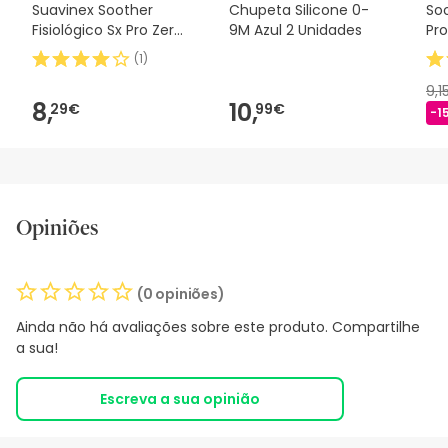
Suavinex Soother
Chupeta Silicone 0-
Soo
Fisiológico Sx Pro Zero
9M Azul 2 Unidades
Pro
2m 1 peça
(
1
)
9,1
8,
10,
29€
99€
-1
Opiniões
(0 opiniões)
Ainda não há avaliações sobre este produto. Compartilhe
a sua!
Escreva a sua opinião