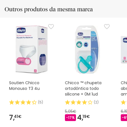
Outros produtos da mesma marca
Soutien Chicco
Chicco ™ chupeta
Ch
Monouso T3 4u
ortodôntica todo
ab
silicone + 0M 1ud
am
(
5
)
(
2
)
5,05€
6,1
7,
4,
41€
19€
-17%
-6