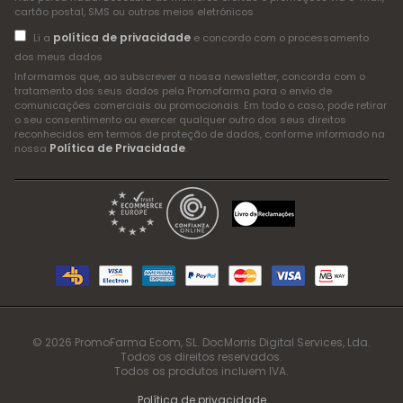
cartão postal, SMS ou outros meios eletrónicos
política de privacidade
Li a
e concordo com o processamento
dos meus dados
Informamos que, ao subscrever a nossa newsletter, concorda com o
tratamento dos seus dados pela Promofarma para o envio de
comunicações comerciais ou promocionais. Em todo o caso, pode retirar
o seu consentimento ou exercer qualquer outro dos seus direitos
reconhecidos em termos de proteção de dados, conforme informado na
Política de Privacidade
nossa
.
© 2026 PromoFarma Ecom, SL. DocMorris Digital Services, Lda.
Todos os direitos reservados.
Todos os produtos incluem IVA.
Política de privacidade