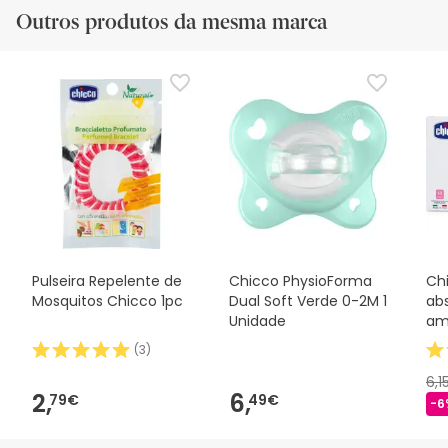
Outros produtos da mesma marca
Pulseira Repelente de
Chicco PhysioForma
Ch
Mosquitos Chicco 1pc
Dual Soft Verde 0-2M 1
ab
Unidade
am
(
3
)
6,1
2,
6,
79€
49€
-6