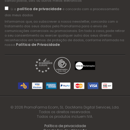
cartão postal, SMS ou outros meios eletrónicos
política de privacidade
Li a
e concordo com o processamento
dos meus dados
Informamos que, ao subscrever a nossa newsletter, concorda com o
tratamento dos seus dados pela Promofarma para o envio de
comunicações comerciais ou promocionais. Em todo o caso, pode retirar
o seu consentimento ou exercer qualquer outro dos seus direitos
reconhecidos em termos de proteção de dados, conforme informado na
Política de Privacidade
nossa
.
© 2026 PromoFarma Ecom, SL. DocMorris Digital Services, Lda.
Todos os direitos reservados.
Todos os produtos incluem IVA.
Política de privacidade