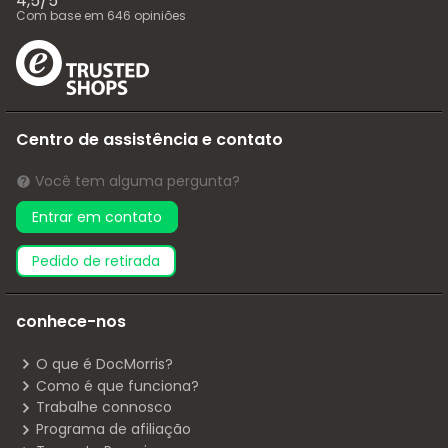
4,5
/
5
Com base em
646
opiniões
Centro de assistência e contato
Você tem alguma pergunta?
Entrar em contato
pedido de retirada
conhece-nos
O que é DocMorris?
Como é que funciona?
Trabalhe connosco
Programa de afiliação