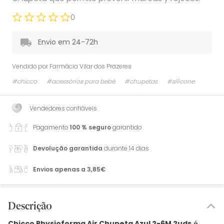
0
Envio em 24-72h
Vendido por
Farmácia Vilar dos Prazeres
#chicco
#acessórios para bebé
#chupetas
#silicone
Vendedores confiáveis
Pagamento
100 % seguro
garantido
Devolução garantida
durante 14 dias
Envios apenas a 3,85€
Descrição
Chicco Physioforma Air Chupeta Azul 2-6M 2uds
é