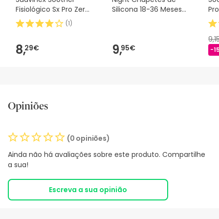
Fisiológico Sx Pro Zero
Silicona 18-36 Meses
Pro
2m 1 peça
2uds
(
1
)
9,1
8,
9,
29€
95€
-1
Opiniões
(0 opiniões)
Ainda não há avaliações sobre este produto. Compartilhe
a sua!
Escreva a sua opinião