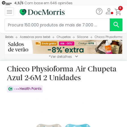
4,5
/
5
Com base em
646
opiniões
0
Bebés
Acessórios para bebé
Chupetas
Silicone
Chicco Physioforma A
*Ver detalhes
Chicco Physioforma Air Chupeta
Azul 2-6M 2 Unidades
Health Points