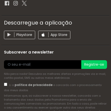
Descarregue a aplicação
Playstore
App Store
Subscrever a newsletter
Registre-se
Não perca nada! Descubra as melhores ofertas e promoções via e-mail,
cartão postal, SMS ou outros meios eletrónicos
política de privacidade
Li a
e concordo com o processamento
dos meus dados
Informamos que, ao subscrever a nossa newsletter, concorda com o
tratamento dos seus dados pela Promofarma para o envio de
comunicações comerciais ou promocionais. Em todo o caso, pode retirar
o seu consentimento ou exercer qualquer outro dos seus direitos