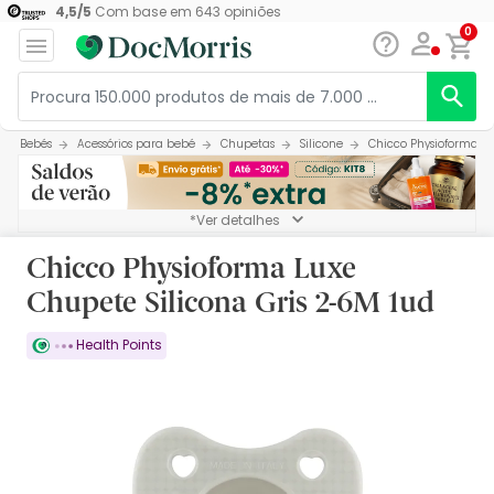
4,5
/
5
Com base em
643
opiniões
0
Bebés
Acessórios para bebé
Chupetas
Silicone
Chicco Physioforma Lu
*Ver detalhes
Chicco Physioforma Luxe
Chupete Silicona Gris 2-6M 1ud
Health Points