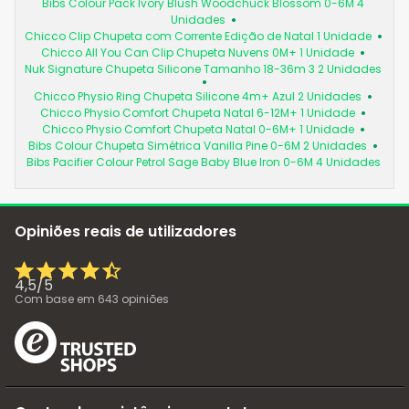
Bibs Colour Pack Ivory Blush Woodchuck Blossom 0-6M 4
Unidades
Chicco Clip Chupeta com Corrente Edição de Natal 1 Unidade
Chicco All You Can Clip Chupeta Nuvens 0M+ 1 Unidade
Nuk Signature Chupeta Silicone Tamanho 18-36m 3 2 Unidades
Chicco Physio Ring Chupeta Silicone 4m+ Azul 2 Unidades
Chicco Physio Comfort Chupeta Natal 6-12M+ 1 Unidade
Chicco Physio Comfort Chupeta Natal 0-6M+ 1 Unidade
Bibs Colour Chupeta Simétrica Vanilla Pine 0-6M 2 Unidades
Bibs Pacifier Colour Petrol Sage Baby Blue Iron 0-6M 4 Unidades
Opiniões reais de utilizadores
4,5
/
5
Com base em
643
opiniões