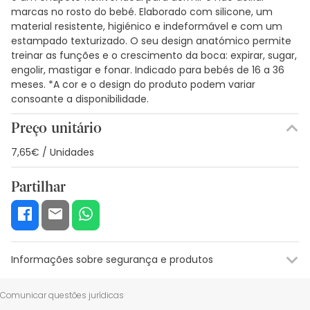
marcas no rosto do bebé. Elaborado com silicone, um
material resistente, higiénico e indeformável e com um
estampado texturizado. O seu design anatómico permite
treinar as funções e o crescimento da boca: expirar, sugar,
engolir, mastigar e fonar. Indicado para bebés de 16 a 36
meses. *A cor e o design do produto podem variar
consoante a disponibilidade.
Preço unitário
7,65€ / Unidades
Partilhar
Informações sobre segurança e produtos
Recursos de segurança visual
Dados do fabricante
Gestor o
Comunicar questões jurídicas