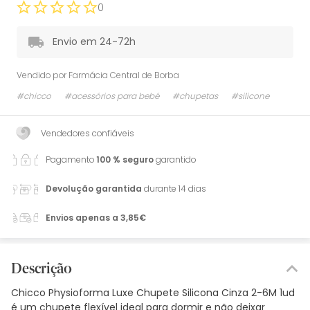
0
Envio em 24-72h
Vendido por
Farmácia Central de Borba
#chicco
#acessórios para bebé
#chupetas
#silicone
Vendedores confiáveis
Pagamento
100 % seguro
garantido
Devolução garantida
durante 14 dias
Envios apenas a 3,85€
Descrição
Chicco Physioforma Luxe Chupete Silicona Cinza 2-6M 1ud
é um chupete flexível ideal para dormir e não deixar