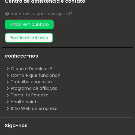
Centro de assistência e contato
Você tem alguma pergunta?
Entrar em contato
pedido de retirada
conhece-nos
O que é DocMorris?
Como é que funciona?
Trabalhe connosco
Programa de afiliação
Torna-te Parceiro
Health points
Sítio Web da empresa
Siga-nos