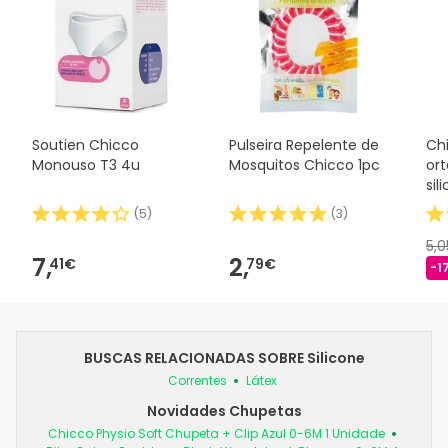
Soutien Chicco
Pulseira Repelente de
Ch
Monouso T3 4u
Mosquitos Chicco 1pc
or
sil
(
5
)
(
3
)
5,
7,
2,
41€
79€
-1
BUSCAS RELACIONADAS SOBRE Silicone
Correntes
Látex
Novidades Chupetas
Chicco Physio Soft Chupeta + Clip Azul 0-6M 1 Unidade