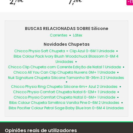
2,
7,
79€
26€
-1
BUSCAS RELACIONADAS SOBRE Silicone
Correntes
Látex
Novidades Chupetas
Chicco Physio Soft Chupeta + Clip Azul 0-6M 1 Unidade
Bibs Colour Pack Ivory Blush Woodchuck Blossom 0-6M 4
Unidades
Chicco Clip Chupeta com Corrente Edição de Natal 1 Unidade
Chicco All You Can Clip Chupeta Nuvens 0M+ 1 Unidade
Nuk Signature Chupeta Silicone Tamanho 18-36m 3 2 Unidades
Chicco Physio Ring Chupeta Silicone 4m+ Azul 2 Unidades
Chicco Physio Comfort Chupeta Natal 6-12M+ 1 Unidade
Chicco Physio Comfort Chupeta Natal 0-6M+ 1 Unidade
Bibs Colour Chupeta Simétrica Vanilla Pine 0-6M 2 Unidades
Bibs Pacifier Colour Petrol Sage Baby Blue Iron 0-6M 4 Unidades
Opiniões reais de utilizadores