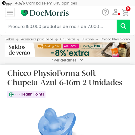
4,5
/
5
Com base em
645
opiniões
0
Bebés
Acessórios para bebé
Chupetas
Silicone
Chicco PhysioForma S
*Ver detalhes
Chicco PhysioForma Soft
Chupeta Azul 6-16m 2 Unidades
Health Points