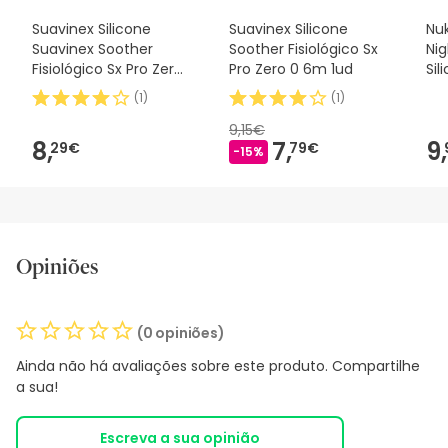
Suavinex Silicone
Suavinex Silicone
Nuk
Suavinex Soother
Soother Fisiológico Sx
Ni
Fisiológico Sx Pro Zero
Pro Zero 0 6m 1ud
Sil
2m 1 peça
2u
(
1
)
(
1
)
9,15€
8,
7,
9,
29€
79€
-15%
Opiniões
(0 opiniões)
Ainda não há avaliações sobre este produto. Compartilhe
a sua!
Escreva a sua opinião