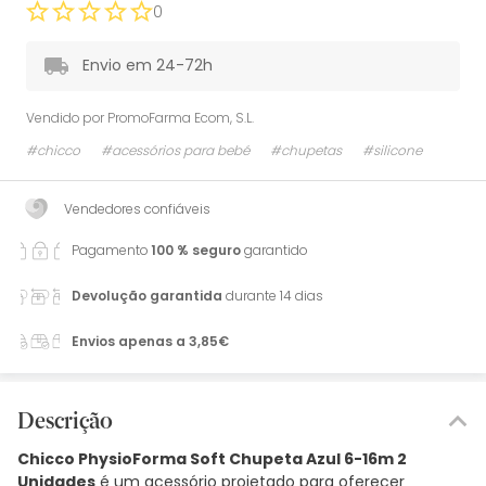
0
Envio em 24-72h
Vendido por
PromoFarma Ecom, S.L.
#chicco
#acessórios para bebé
#chupetas
#silicone
Vendedores confiáveis
Pagamento
100 % seguro
garantido
Devolução garantida
durante 14 dias
Envios apenas a 3,85€
Descrição
Chicco PhysioForma Soft Chupeta Azul 6-16m 2
Unidades
é um acessório projetado para oferecer