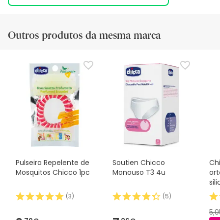
Outros produtos da mesma marca
Pulseira Repelente de
Soutien Chicco
Ch
Mosquitos Chicco 1pc
Monouso T3 4u
or
sil
(
3
)
(
5
)
5,