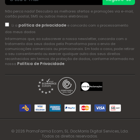
Não perca nada! Descubra as melhores ofertas e promoções via e-mail,
cartão postal, SMS ou outros meios eletrónicos
política de privacidade
Li a
e concordo com o processamento
dos meus dados
Informamos que, ao subscrever a nossa newsletter, concorda com o
tratamento dos seus dados pela Promofarma para o envio de
comunicações comerciais ou promocionais. Em todo o caso, pode retirar
o seu consentimento ou exercer qualquer outro dos seus direitos
reconhecidos em termos de proteção de dados, conforme informado na
Política de Privacidade
nossa
.
© 2026 PromoFarma Ecom, SL. DocMorris Digital Services, Lda.
Todos os direitos reservados.