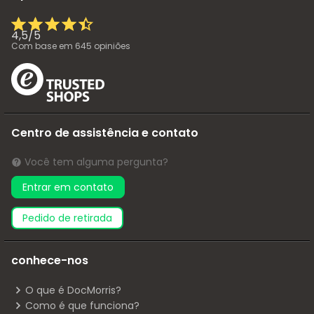
4,5
/
5
Com base em
645
opiniões
Centro de assistência e contato
Você tem alguma pergunta?
Entrar em contato
pedido de retirada
conhece-nos
O que é DocMorris?
Como é que funciona?