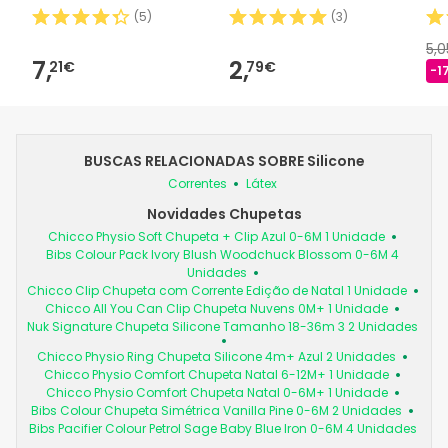
(
5
)
(
3
)
5,
7,
2,
21€
79€
-1
BUSCAS RELACIONADAS SOBRE Silicone
Correntes
Látex
Novidades Chupetas
Chicco Physio Soft Chupeta + Clip Azul 0-6M 1 Unidade
Bibs Colour Pack Ivory Blush Woodchuck Blossom 0-6M 4
Unidades
Chicco Clip Chupeta com Corrente Edição de Natal 1 Unidade
Chicco All You Can Clip Chupeta Nuvens 0M+ 1 Unidade
Nuk Signature Chupeta Silicone Tamanho 18-36m 3 2 Unidades
Chicco Physio Ring Chupeta Silicone 4m+ Azul 2 Unidades
Chicco Physio Comfort Chupeta Natal 6-12M+ 1 Unidade
Chicco Physio Comfort Chupeta Natal 0-6M+ 1 Unidade
Bibs Colour Chupeta Simétrica Vanilla Pine 0-6M 2 Unidades
Bibs Pacifier Colour Petrol Sage Baby Blue Iron 0-6M 4 Unidades