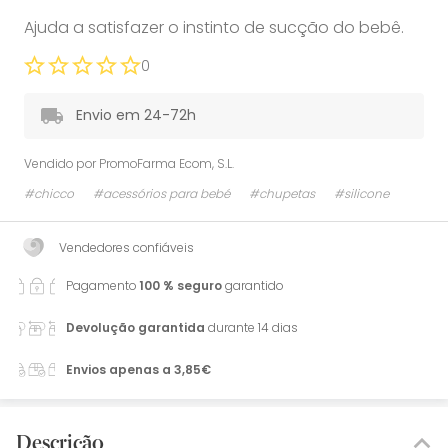
Ajuda a satisfazer o instinto de sucção do bebê.
0
Envio em 24-72h
Vendido por
PromoFarma Ecom, S.L.
#chicco
#acessórios para bebé
#chupetas
#silicone
Vendedores confiáveis
Pagamento
100 % seguro
garantido
Devolução garantida
durante 14 dias
Envios apenas a 3,85€
Descrição