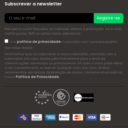
Subscrever a newsletter
Registre-se
Não perca nada! Descubra as melhores ofertas e promoções via e-mail,
cartão postal, SMS ou outros meios eletrónicos
política de privacidade
Li a
e concordo com o processamento
dos meus dados
Informamos que, ao subscrever a nossa newsletter, concorda com o
tratamento dos seus dados pela Promofarma para o envio de
comunicações comerciais ou promocionais. Em todo o caso, pode retirar
o seu consentimento ou exercer qualquer outro dos seus direitos
reconhecidos em termos de proteção de dados, conforme informado na
Política de Privacidade
nossa
.