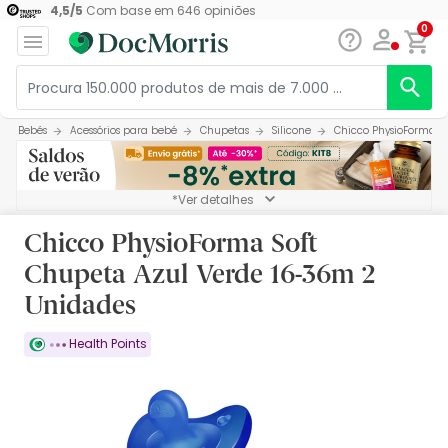
4,5
/
5
Com base em
646
opiniões
0
Bebés
Acessórios para bebé
Chupetas
Silicone
Chicco PhysioForma S
*Ver detalhes
Chicco PhysioForma Soft
Chupeta Azul Verde 16-36m 2
Unidades
Health Points