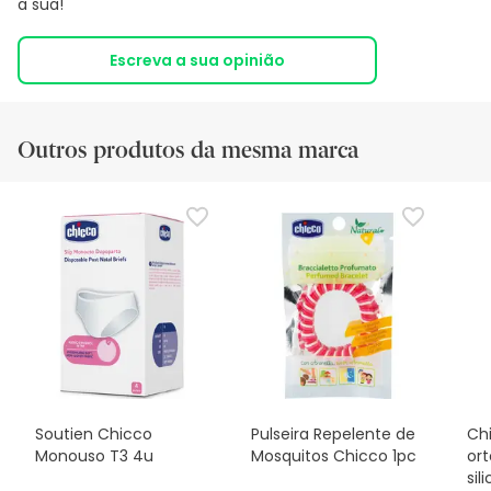
a sua!
Escreva a sua opinião
Outros produtos da mesma marca
Soutien Chicco
Pulseira Repelente de
Ch
Monouso T3 4u
Mosquitos Chicco 1pc
or
sil