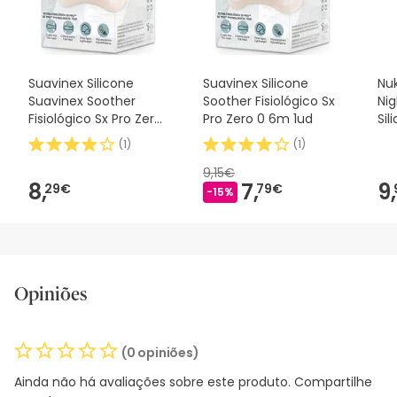
nossos termos e condições
.
Suavinex Silicone
Suavinex Silicone
Nuk
Suavinex Soother
Soother Fisiológico Sx
Ni
Fisiológico Sx Pro Zero
Pro Zero 0 6m 1ud
Sil
2m 1 peça
2u
(
1
)
(
1
)
9,15€
8,
7,
9,
29€
79€
-15%
Opiniões
(0 opiniões)
Ainda não há avaliações sobre este produto. Compartilhe