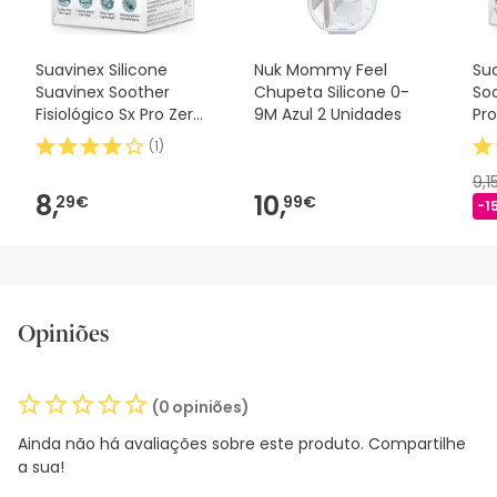
Suavinex Silicone
Nuk Mommy Feel
Sua
Suavinex Soother
Chupeta Silicone 0-
Soo
Fisiológico Sx Pro Zero
9M Azul 2 Unidades
Pro
2m 1 peça
(
1
)
9,1
8,
10,
29€
99€
-1
Opiniões
(0 opiniões)
Ainda não há avaliações sobre este produto. Compartilhe
a sua!