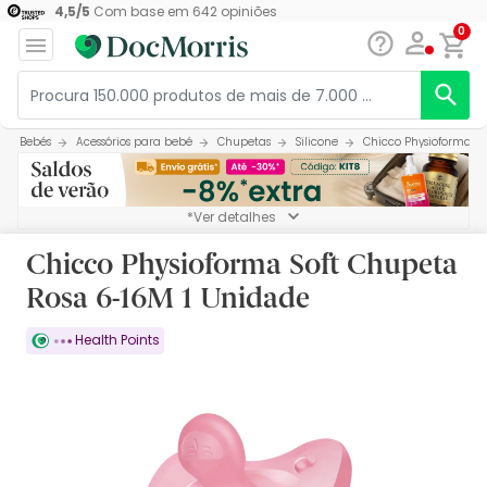
4,5
/
5
Com base em
642
opiniões
0
Bebés
Acessórios para bebé
Chupetas
Silicone
Chicco Physioforma So
*Ver detalhes
Chicco Physioforma Soft Chupeta
Rosa 6-16M 1 Unidade
Health Points