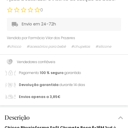
0
Envio em 24-72h
Vendido por
Farmácia Vilar dos Prazeres
#chicco
#acessórios para bebé
#chupetas
#silicone
Vendedores confiáveis
Pagamento
100 % seguro
garantido
Devolução garantida
durante 14 dias
Envios apenas a 3,85€
Descrição
Chicco Physioforma Soft Chupete Rosa 6-16M 1ud
é