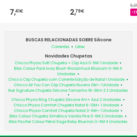
5,
7,
2,
41€
79€
-1
BUSCAS RELACIONADAS SOBRE Silicone
Correntes
Látex
Novidades Chupetas
Chicco Physio Soft Chupeta + Clip Azul 0-6M 1 Unidade
Bibs Colour Pack Ivory Blush Woodchuck Blossom 0-6M 4
Unidades
Chicco Clip Chupeta com Corrente Edição de Natal 1 Unidade
Chicco All You Can Clip Chupeta Nuvens 0M+ 1 Unidade
Nuk Signature Chupeta Silicone Tamanho 18-36m 3 2 Unidades
Chicco Physio Ring Chupeta Silicone 4m+ Azul 2 Unidades
Chicco Physio Comfort Chupeta Natal 6-12M+ 1 Unidade
Chicco Physio Comfort Chupeta Natal 0-6M+ 1 Unidade
Bibs Colour Chupeta Simétrica Vanilla Pine 0-6M 2 Unidades
Bibs Pacifier Colour Petrol Sage Baby Blue Iron 0-6M 4 Unidades