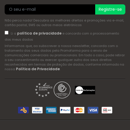
Registre-se
Não perca nada! Descubra as melhores ofertas e promoções via e-mail,
cartão postal, SMS ou outros meios eletrónicos
política de privacidade
Li a
e concordo com o processamento
dos meus dados
Informamos que, ao subscrever a nossa newsletter, concorda com o
tratamento dos seus dados pela Promofarma para o envio de
comunicações comerciais ou promocionais. Em todo o caso, pode retirar
o seu consentimento ou exercer qualquer outro dos seus direitos
reconhecidos em termos de proteção de dados, conforme informado na
Política de Privacidade
nossa
.