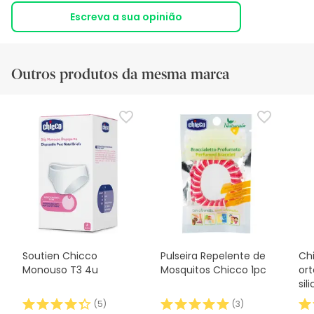
Escreva a sua opinião
Outros produtos da mesma marca
Soutien Chicco
Pulseira Repelente de
Ch
Monouso T3 4u
Mosquitos Chicco 1pc
or
sil
(
5
)
(
3
)