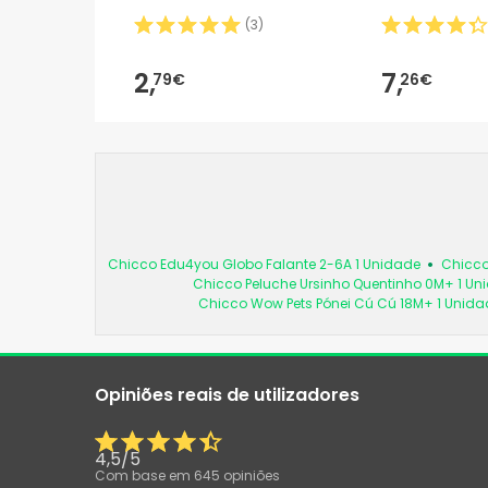
(
3
)
2,
7,
79€
26€
Chicco Edu4you Globo Falante 2-6A 1 Unidade
Chicco
Chicco Peluche Ursinho Quentinho 0M+ 1 Un
Chicco Wow Pets Pónei Cú Cú 18M+ 1 Unida
Opiniões reais de utilizadores
4,5
/
5
Com base em
645
opiniões