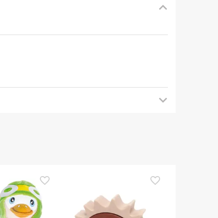
mendamos que voltes mais tarde para veres as
es de o utilizares. Se tiveres alguma dúvida
eguindo os
nossos termos e condições
.
TOP Choice