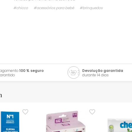
#chicco
#acessórios para bebé
#brinquedos
Pagamento
100 % seguro
Devolução garantida
arantido
durante 14 dias
m