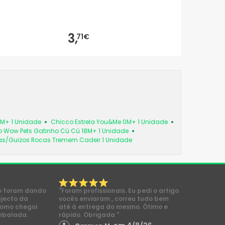
3,
71€
6M+ 1 Unidade
Chicco Estrela You&Me 0M+ 1 Unidade
 Wow Pets Gatinho Cú Cú 18M+ 1 Unidade
as/Guizos Rocas Tremem Cadeir 1 Unidade
o foram dando
"Foram profissionais. Eu pedi o artigo
ajecto da
vocês enviaram , correu tudo bem
como chegoi
até á entrega do mesmo. Ótimo e
mbalada.
rápido. Obrigada "