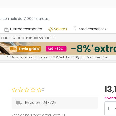
Dermocosmética
Solares
Medicamentos
edos
Chicco Piramide Anillos 1ud
*-8% extra, compra mínima de 72€. Válido até 16/08. Não acumulável.
13
0
Apen
Envio em 24-72h
Vendido por
PromoFarma Ecom, S.L.