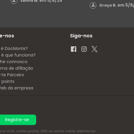
em 5/8/26
Selma M.
em 5/8
Graça B.
e-nos
Siga-nos
 é DocMorris?
é que funciona?
lhe connosco
ama de afiliação
-te Parceiro
 points
 Web da empresa
Registre-se
e-mail, cartão postal, SMS ou outros meios eletrónicos