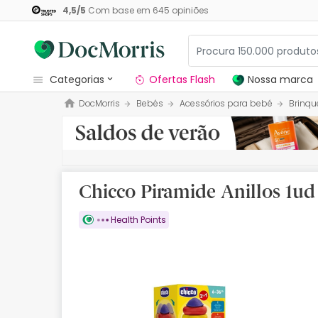
4,5
/
5
Com base em
645
opiniões
categorias
Ofertas Flash
Nossa marca
DocMorris
Bebés
Acessórios para bebé
Brinqu
Dermocosmetica
Nossa marca
Solares
Chicco Piramide Anillos 1ud
Medicamentos
Health Points
Cosmética
Saúde
Higiene
Dietética