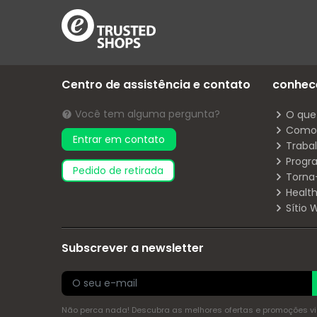
Centro de assistência e contato
conhec
Você tem alguma pergunta?
O que
Como 
Entrar em contato
Traba
Progr
pedido de retirada
Torna
Health
Sítio
Subscrever a newsletter
Não perca nada! Descubra as melhores ofertas e promoções via 