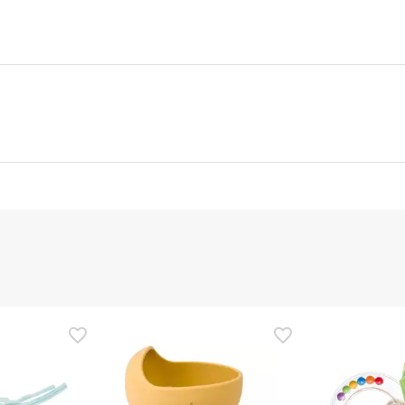
nte
Gestor orçamental
nça para este produto, mas estamos a trabalhar nisso. Reco
ias as informações de segurança que acompanham o produto ant
 Além disso, se desejares, também podes devolver o produto s