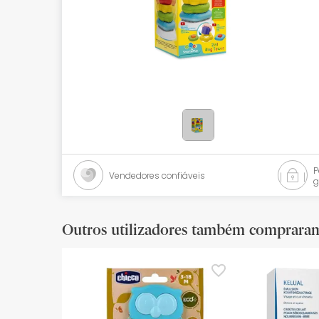
Bebés
Ótica
Ortopedia
Ervanária
Cosmética natural
Promoções
Vendedores confiáveis
g
Marcas
Mais vendidos
Outros utilizadores também comprara
Health points
Blog