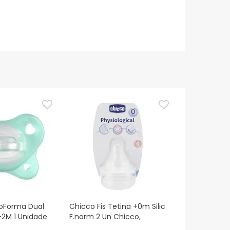
ioForma Dual
Chicco Fis Tetina +0m Silic
-2M 1 Unidade
F.norm 2 Un Chicco,