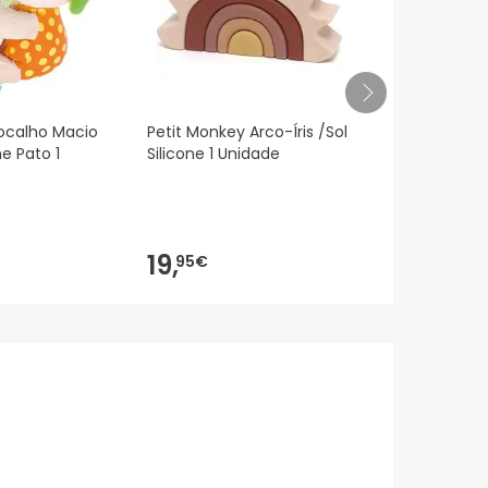
ocalho Macio
Petit Monkey Arco-Íris /Sol
Kids Bigben
e Pato 1
Silicone 1 Unidade
Noche con P
Nlpkidsdog
19,
23,
95€
30€