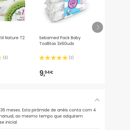
Nestlé Nidi
til Nature T2
Sebamed Pack Baby
800g
Toallitas 3x60uds
(
3
)
(
2
)
19,
36€
9,
94€
 36 meses. Esta pirâmide de anéis conta com 4
ão manual, ao mesmo tempo que adquirem
 inicial.