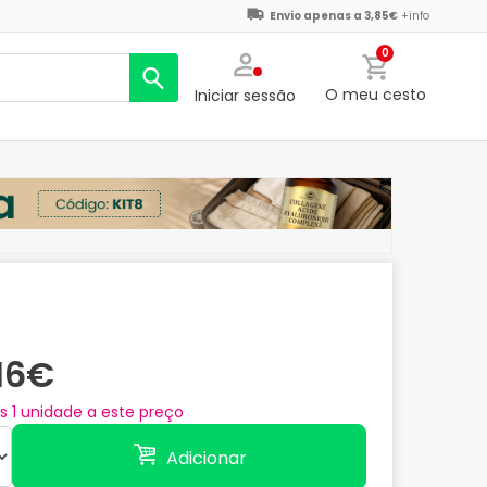
Envio apenas a 3,85€
+info
0
O meu cesto
Iniciar sessão
,16€
as
1
unidade a este preço
Adicionar