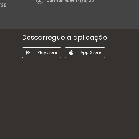
em 4/8/26
Carmen M.
/26
Descarregue a aplicação
Playstore
App Store