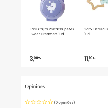
Saro Cajita Portachupetes
Saro Estrella 
Sweet Dreamers 1ud
1ud
3,
11,
99€
10€
Opiniões
(0 opiniões)