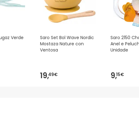
Fugaz Verde
Saro Set Bol Wave Nordic
Saro 2150 Ch
Mostaza Nature con
Anel e Peluch
Ventosa
Unidade
19,
9,
49€
15€