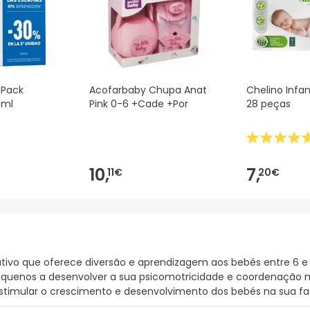
 Pack
Acofarbaby Chupa Anat
Chelino Infan
 ml
Pink 0-6 +Cade +Por
28 peças
10,
7,
11€
20€
tivo que oferece diversão e aprendizagem aos bebés entre 6 e
s pequenos a desenvolver a sua psicomotricidade e coordenaç
timular o crescimento e desenvolvimento dos bebés na sua fase