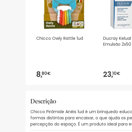
Chicco Owly Rattle 1ud
Ducray Kelual
Emulsão 2x50
8,
23,
80€
10€
Descrição
Chicco Pirâmide Anéis 1ud é um brinquedo educa
formas distintas para encaixar, o que ajuda o
percepção do espaço. É um produto ideal para es