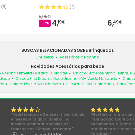
(
5
)
(
2
)
5,05€
4,
6,
19€
49€
-17%
BUSCAS RELACIONADAS SOBRE Brinquedos
Chupetas
Acessórios de banho
Novidades Acessórios para bebé
 A Minha Primeira Guitarra 1 Unidade
Chicco Pêra Coelhinho Trilingue 
idade
Chicco First Dreams Doce Ursinho 0M+ Verde 1 Unidade
Chicco
de
Chicco Physio Soft Chupeta + Clip Azul 0-6M 1 Unidade
Saro Roc
"Pedi tetinas de 2 meses. Enviaram de
"Gostei da forma com
4 meses. A criança aceitou na
informação sobre o tr
mesma. Melhorar o serviço de
encomenda, a forma 
transportes. Chegou atrasado."
rapidamente e bem e
Parabens"