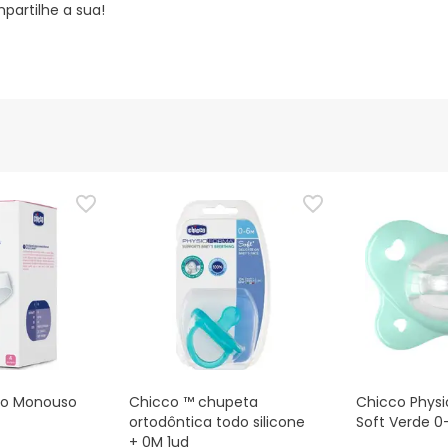
partilhe a sua!
co Monouso
Chicco ™ chupeta
Chicco Phys
ortodôntica todo silicone
Soft Verde 0
+ 0M 1ud