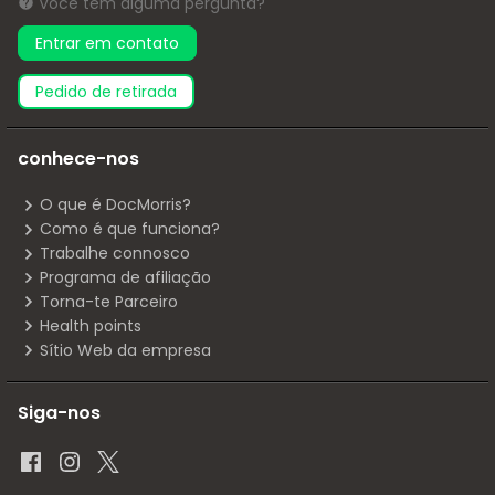
Você tem alguma pergunta?
Entrar em contato
pedido de retirada
conhece-nos
O que é DocMorris?
Como é que funciona?
Trabalhe connosco
Programa de afiliação
Torna-te Parceiro
Health points
Sítio Web da empresa
Siga-nos