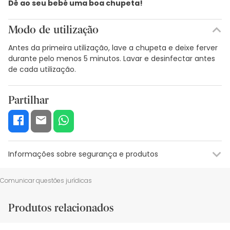
Dê ao seu bebé uma boa chupeta!
Modo de utilização
Antes da primeira utilização, lave a chupeta e deixe ferver
durante pelo menos 5 minutos. Lavar e desinfectar antes
de cada utilização.
Partilhar
Informações sobre segurança e produtos
Recursos de segurança visual
Dados do fabricante
Gestor o
Comunicar questões jurídicas
Recursos de segurança visual
Produtos relacionados
De momento, não dispomos de imagens de segurança
para este produto, mas estamos a trabalhar nisso.