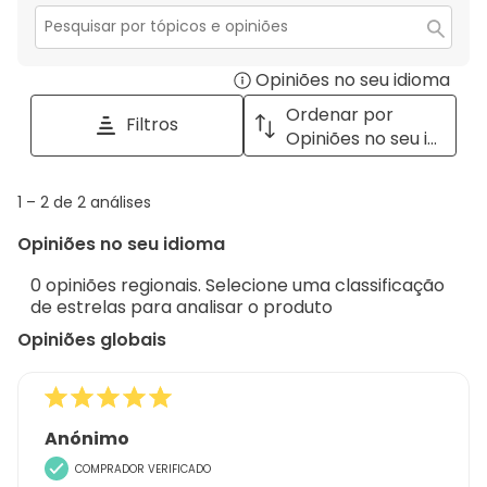
estrelas.
2
com
estrelas.
1
Secção
para
estrela.
Opiniões no seu idioma
Disp
pesquisar
tópicos
a
Ordenar por
Filtros
e
pop
Opiniões no seu idioma
opiniões
with
info
1
1
–
2 de 2
análises
abou
to
Regi
Opiniões no seu idioma
2
Sort.
de
0 opiniões regionais. Selecione uma classificação
2
de estrelas para analisar o produto
análises
Opiniões globais
Anónimo
COMPRADOR VERIFICADO