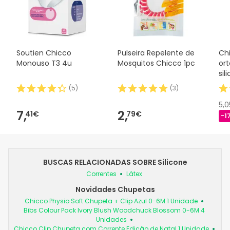
Soutien Chicco
Pulseira Repelente de
Ch
Monouso T3 4u
Mosquitos Chicco 1pc
or
sil
(
5
)
(
3
)
5,
7,
2,
41€
79€
-1
BUSCAS RELACIONADAS SOBRE Silicone
Correntes
Látex
Novidades Chupetas
Chicco Physio Soft Chupeta + Clip Azul 0-6M 1 Unidade
Bibs Colour Pack Ivory Blush Woodchuck Blossom 0-6M 4
Unidades
Chicco Clip Chupeta com Corrente Edição de Natal 1 Unidade