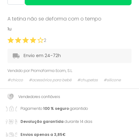
A tetina não se deforma com o tempo
1u
2
Envio em 24-72h
Vendido por
PromoFarma Ecom, S.L.
#chicco
#acessórios para bebé
#chupetas
#silicone
Vendedores confiáveis
Pagamento
100 % seguro
garantido
Devolução garantida
durante 14 dias
Envios apenas a 3,85€