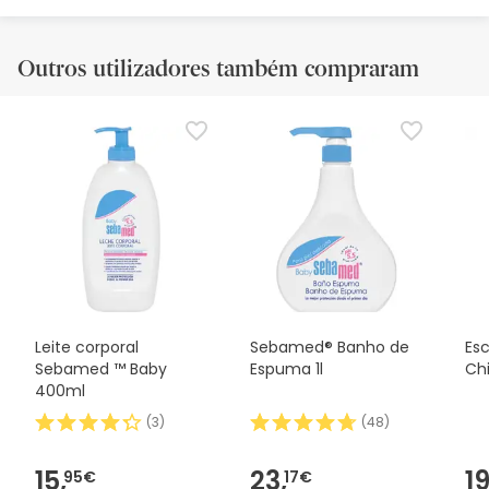
Outros utilizadores também compraram
Leite corporal
Sebamed® Banho de
Es
Sebamed ™ Baby
Espuma 1l
Ch
400ml
(
3
)
(
48
)
15,
23,
19
95€
17€