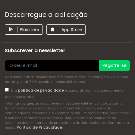
Descarregue a aplicação
Playstore
App Store
Subscrever a newsletter
Registre-se
Não perca nada! Descubra as melhores ofertas e promoções via e-mail,
cartão postal, SMS ou outros meios eletrónicos
política de privacidade
Li a
e concordo com o processamento
dos meus dados
Informamos que, ao subscrever a nossa newsletter, concorda com o
tratamento dos seus dados pela Promofarma para o envio de
comunicações comerciais ou promocionais. Em todo o caso, pode retirar
o seu consentimento ou exercer qualquer outro dos seus direitos
reconhecidos em termos de proteção de dados, conforme informado na
Política de Privacidade
nossa
.