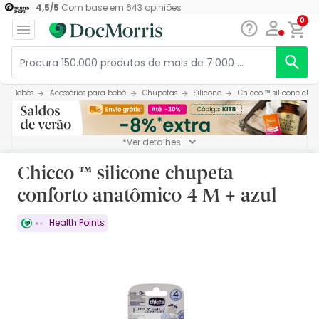
4,5
/
5
Com base em
643
opiniões
0
Bebés
Acessórios para bebé
Chupetas
Silicone
Chicco ™ silicone chu
*Ver detalhes
Chicco ™ silicone chupeta
conforto anatômico 4 M + azul
Health Points