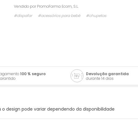
Vendido por
PromoFarma Ecom, S.L.
#dispafar
#acessórios para bebé
#chupetas
Pagamento
100 % seguro
Devolução garantida
arantido
durante 14 dias
u o design pode variar dependendo da disponibilidade