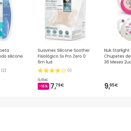
peta
Suavinex Silicone Soother
Nuk Starlight
odo silicone
Fisiológico Sx Pro Zero 0
Chupetes de 
6m 1ud
36 Meses 2u
(
2
)
(
1
)
9,15€
7,
9,
79€
95€
-15%