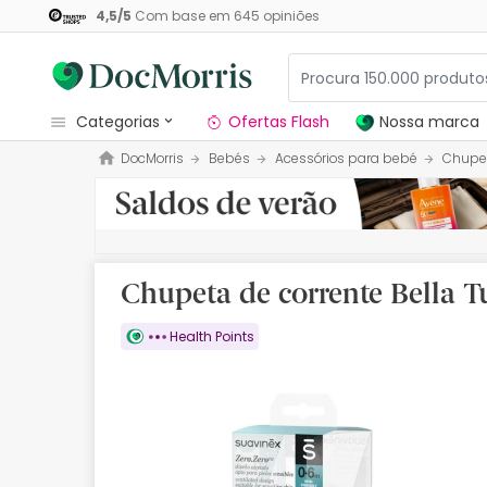
4,5
/
5
Com base em
645
opiniões
categorias
Ofertas Flash
Nossa marca
DocMorris
Bebés
Acessórios para bebé
Chupe
Dermocosmetica
Nossa marca
Solares
Chupeta de corrente Bella 
Medicamentos
Health Points
Cosmética
Saúde
Higiene
Dietética