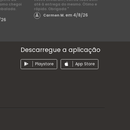
como chegoi
até á entrega do mesmo. Ótimo e
mbalada.
rápido. Obrigada "
em 4/8/26
Carmen M.
/26
Descarregue a aplicação
Playstore
App Store