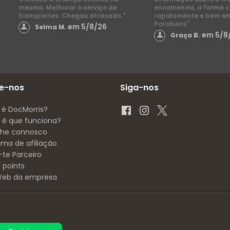
mesma. Melhorar o serviço de
encomenda, a forma 
transportes. Chegou atrasado."
rapidamente e bem e
Parabens"
em 5/8/26
Selma M.
em 5/8
Graça B.
e-nos
Siga-nos
 é DocMorris?
é que funciona?
lhe connosco
ama de afiliação
-te Parceiro
 points
 Web da empresa