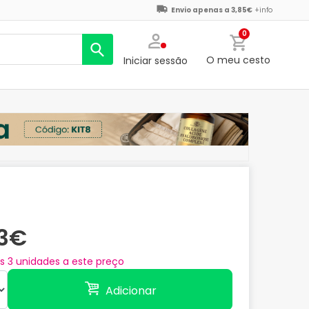
Envio apenas a 3,85€
+info
0
O meu cesto
Iniciar sessão
13€
as
3
unidades a este preço
Adicionar