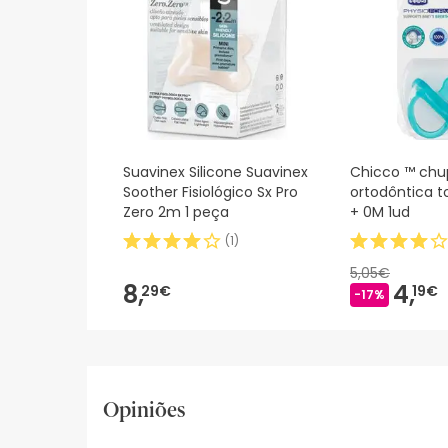
Suavinex Silicone Suavinex
Chicco ™ chu
Soother Fisiológico Sx Pro
ortodôntica t
Zero 2m 1 peça
+ 0M 1ud
(
1
)
5,05€
8,
4,
29€
19€
-17%
Opiniões