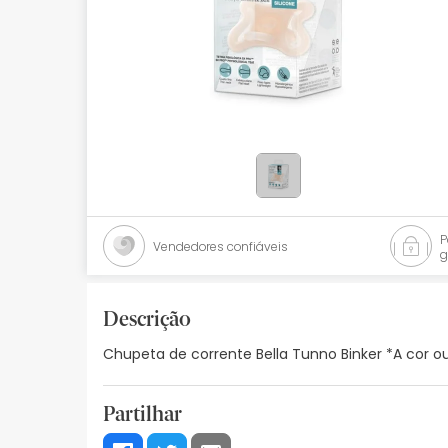
Bebés
Ótica
Ortopedia
Ervanária
Cosmética natural
Promoções
Vendedores confiáveis
g
Marcas
Mais vendidos
Descrição
Chupeta de corrente Bella Tunno Binker *A cor o
Health points
Blog
Partilhar