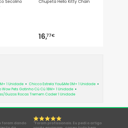
co Secolino
Chupeta Hello Kitty Chain
r
16,
77€
6M+ 1 Unidade
Chicco Estrela You&Me 0M+ 1 Unidade
 Wow Pets Gatinho Cú Cú 18M+ 1 Unidade
as/Guizos Rocas Tremem Cadeir 1 Unidade
o foram dando
"Foram profissionais. Eu pedi o artigo
ajecto da
vocês enviaram , correu tudo bem