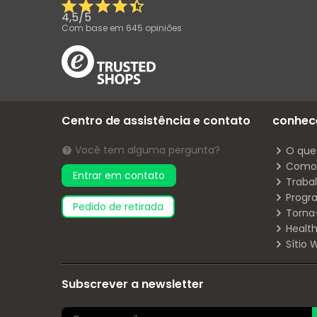
4,5
/
5
Com base em
645
opiniões
Centro de assistência e contato
conhec
Você tem alguma pergunta?
O que
Como 
Entrar em contato
Traba
Progr
pedido de retirada
Torna
Health
Sítio
Subscrever a newsletter