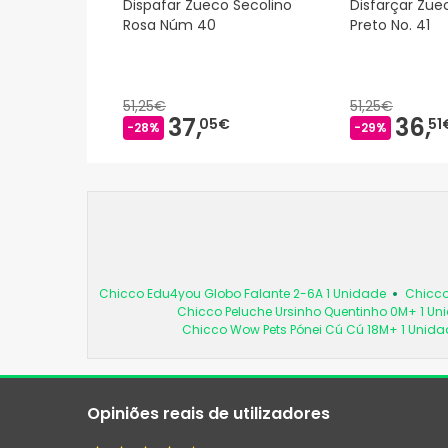
Dispafar Zueco Secolino
Disfarçar Zue
Rosa Núm 40
Preto No. 41
51,25€
51,25€
37,
36,
05€
51
-28%
-29%
Chicco Edu4you Globo Falante 2-6A 1 Unidade
Chicco
Chicco Peluche Ursinho Quentinho 0M+ 1 Un
Chicco Wow Pets Pónei Cú Cú 18M+ 1 Unida
Opiniões reais de utilizadores