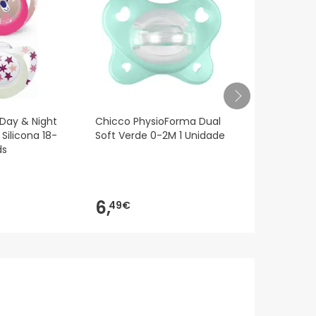
 Day & Night
Chicco PhysioForma Dual
Bibs Colour 
Silicona 18-
Soft Verde 0-2M 1 Unidade
Chupete Lá
ds
Ivory-Blush 
6,
11,
49€
45€