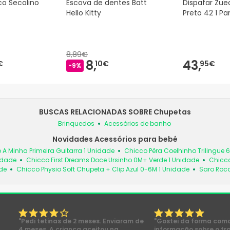
co Secolino
Escova de dentes Batt
Dispafar Zue
Hello Kitty
Preto 42 1 Pa
8,89€
8,
43,
€
10€
95€
-9%
BUSCAS RELACIONADAS SOBRE Chupetas
Brinquedos
Acessórios de banho
Novidades Acessórios para bebé
 A Minha Primeira Guitarra 1 Unidade
Chicco Pêra Coelhinho Trilingue 
idade
Chicco First Dreams Doce Ursinho 0M+ Verde 1 Unidade
Chicco
de
Chicco Physio Soft Chupeta + Clip Azul 0-6M 1 Unidade
Saro Roc
"Pedi tetinas de 2 meses. Enviaram de
"Gostei da forma com
4 meses. A criança aceitou na
informação sobre o tr