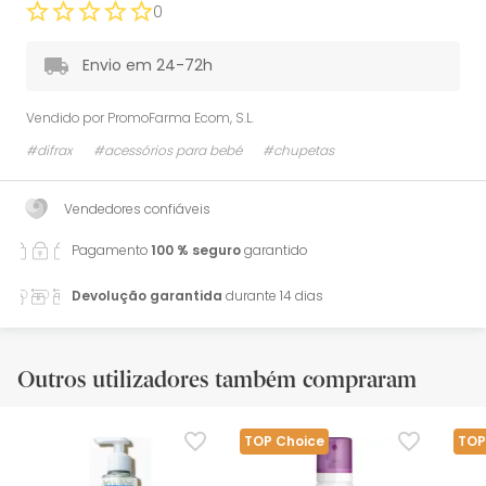
0
Envio em 24-72h
Vendido por
PromoFarma Ecom, S.L.
#difrax
#acessórios para bebé
#chupetas
Vendedores confiáveis
Pagamento
100 % seguro
garantido
Devolução garantida
durante 14 dias
Outros utilizadores também compraram
TOP Choice
TOP