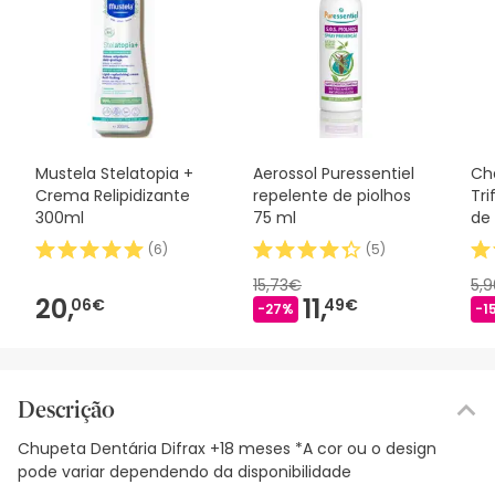
Mustela Stelatopia +
Aerossol Puressentiel
Ch
Crema Relipidizante
repelente de piolhos
Tr
300ml
75 ml
de
(
6
)
(
5
)
15,73€
5,
20,
11,
06€
49€
-27%
-1
Descrição
Chupeta Dentária Difrax +18 meses *A cor ou o design
pode variar dependendo da disponibilidade