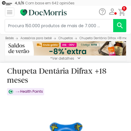
4,5
/
5
Com base em
642
opiniões
0
Bebés
Acessórios para bebé
Chupetas
Chupeta Dentária Difrax +18 mese
*Ver detalhes
Chupeta Dentária Difrax +18
meses
Health Points