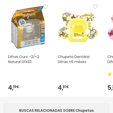
Difrax Ouro -2/+2
Chupeta Dentária
Ch
Natural Dfx113
Difrax +6 meses
Dif
4,
4,
5,
19€
81€
BUSCAS RELACIONADAS SOBRE Chupetas