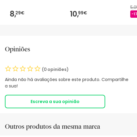
5,
8,
10,
29€
99€
-1
Opiniões
(0 opiniões)
Ainda não há avaliações sobre este produto. Compartilhe
a sua!
Escreva a sua opinião
Outros produtos da mesma marca