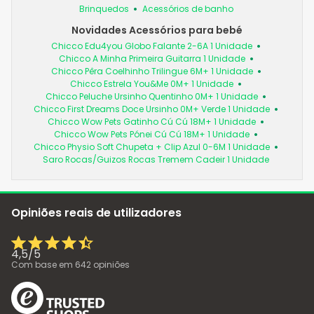
Brinquedos
Acessórios de banho
Novidades Acessórios para bebé
Chicco Edu4you Globo Falante 2-6A 1 Unidade
Chicco A Minha Primeira Guitarra 1 Unidade
Chicco Pêra Coelhinho Trilingue 6M+ 1 Unidade
Chicco Estrela You&Me 0M+ 1 Unidade
Chicco Peluche Ursinho Quentinho 0M+ 1 Unidade
Chicco First Dreams Doce Ursinho 0M+ Verde 1 Unidade
Chicco Wow Pets Gatinho Cú Cú 18M+ 1 Unidade
Chicco Wow Pets Pónei Cú Cú 18M+ 1 Unidade
Chicco Physio Soft Chupeta + Clip Azul 0-6M 1 Unidade
Saro Rocas/Guizos Rocas Tremem Cadeir 1 Unidade
Opiniões reais de utilizadores
4,5
/
5
Com base em
642
opiniões