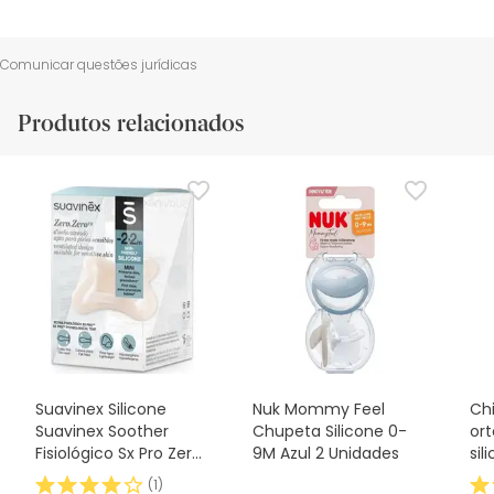
Comunicar questões jurídicas
Produtos relacionados
Suavinex Silicone
Nuk Mommy Feel
Ch
Suavinex Soother
Chupeta Silicone 0-
or
Fisiológico Sx Pro Zero
9M Azul 2 Unidades
sil
2m 1 peça
(
1
)