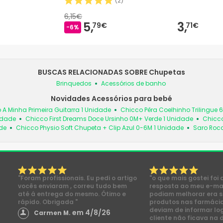
(
2
)
6,15€
5,
3,
79€
71€
-6%
BUSCAS RELACIONADAS SOBRE Chupetas
Brinquedos
Acessórios de banho
Novidades Acessórios para bebé
 A Minha Primeira Guitarra 1 Unidade
Chicco Pêra Coelhinho Trilingue 
idade
Chicco First Dreams Doce Ursinho 0M+ Verde 1 Unidade
Chicco
de
Chicco Physio Soft Chupeta + Clip Azul 0-6M 1 Unidade
Saro Roc
"Foram profissionais. Eu pedi o artigo
"o que mais gostei foi 
vocês enviaram , correu tudo bem
resposta ao meu e-mai
até á entrega do mesmo. Ótimo e
podiam melhorar era s
rápido. Obrigada "
produtos nas farmácia
deviam de informar lo
em 4/8/26
Carmen M.
cliente não ficava na 