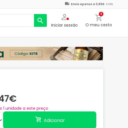
Envio apenas a 3,85€
+info
0
O meu cesto
Iniciar sessão
,47€
as
1
unidade a este preço
Adicionar