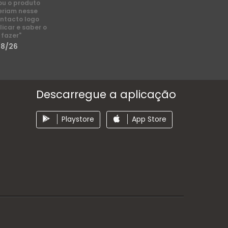
ou o produto
eriam nesse
ntacto logo
licar e saber o
 fazer"
/8/26
Descarregue a aplicação
Playstore
App Store