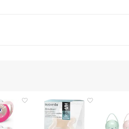
nte
Gestor orçamental
nça para este produto, mas estamos a trabalhar nisso. Reco
ias as informações de segurança que acompanham o produto ant
 Além disso, se desejares, também podes devolver o produto s