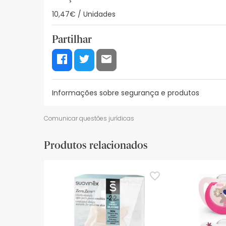
10,47€ / Unidades
Partilhar
Informações sobre segurança e produtos
Recursos de segurança visual
Dados do fabrica
Comunicar questões jurídicas
Recursos de segurança visual
Produtos relacionados
De momento, não dispomos de imagens de segura
actualizações. Entretanto, recomendamos que le
sobre segurança, não hesites em contactar-nos.