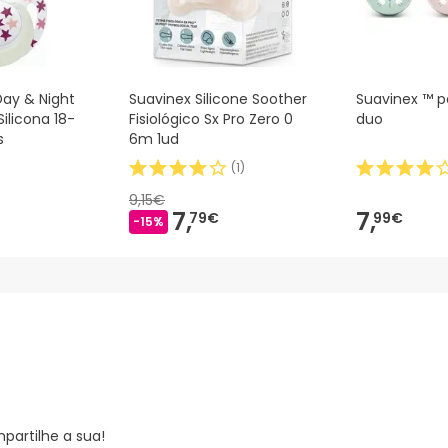
Day & Night
Suavinex Silicone Soother
Suavinex ™ 
ilicona 18-
Fisiológico Sx Pro Zero 0
duo
s
6m 1ud
(
1
)
9,15€
7,
7,
79€
99€
-15%
partilhe a sua!