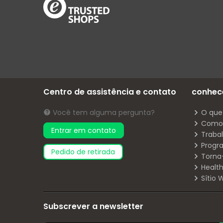
Centro de assistência e contato
conhec
Você tem alguma pergunta?
O que
Como 
Entrar em contato
Traba
Progr
pedido de retirada
Torna
Health
Sítio
Subscrever a newsletter