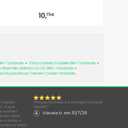
10,
75€
6M+ 1 Unidade
Chicco Estrela You&Me 0M+ 1 Unidade
 Wow Pets Gatinho Cú Cú 18M+ 1 Unidade
as/Guizos Rocas Tremem Cadeir 1 Unidade
a rápida
"Preços incríveis e a entrega foi super
l. O que
rápida!"
e existem
em 31/7/26
Cláudia O.
s em falta
go e assim o
dúvida se tinha