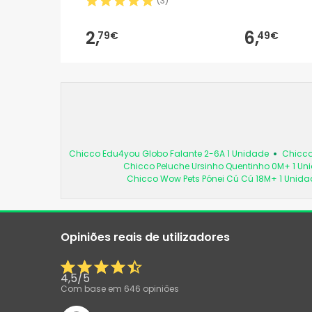
(
3
)
2,
6,
79€
49€
Chicco Edu4you Globo Falante 2-6A 1 Unidade
Chicco
Chicco Peluche Ursinho Quentinho 0M+ 1 Un
Chicco Wow Pets Pónei Cú Cú 18M+ 1 Unida
Opiniões reais de utilizadores
4,5
/
5
Com base em
646
opiniões