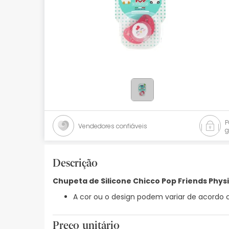
Bebés
Ótica
Ortopedia
Ervanária
Cosmética natural
Promoções
Vendedores confiáveis
g
Marcas
Mais vendidos
Descrição
Chupeta de Silicone Chicco Pop Friends Physi
Health points
A cor ou o design podem variar de acordo c
Blog
Preço unitário