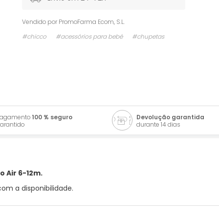
Vendido por
PromoFarma Ecom, S.L.
#chicco
#acessórios para bebé
#chupetas
Pagamento
100 % seguro
Devolução garantida
arantido
durante 14 dias
o Air 6-12m.
om a disponibilidade.