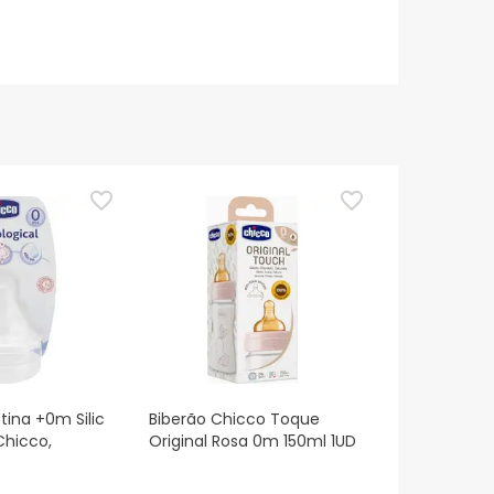
tina +0m Silic
Biberão Chicco Toque
Chicco,
Original Rosa 0m 150ml 1UD