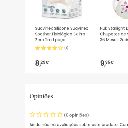
Suavinex Silicone Suavinex
Nuk Starlight 
Soother Fisiológico Sx Pro
Chupetes de S
Zero 2m 1 peça
36 Meses 2ud
(
1
)
8,
9,
29€
95€
Opiniões
(0 opiniões)
Ainda não há avaliações sobre este produto. Com