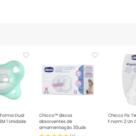
oForma Dual
Chicco™ discos
Chicco Fis Te
2M 1 Unidade
absorventes de
F.norm 2 Un 
amamentação 30uds