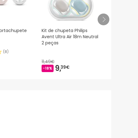
portachupete
Kit de chupeta Philips
Bibs Colour 
Avent Ultra Air 18m Neutral
Chupete Lá
2 peças
Ivory-Blush 
(
8
)
11,49€
9,
11,
39€
45€
-18%