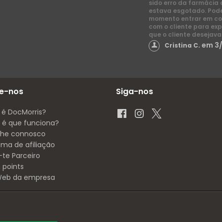
sido erro da farmácia 
estava esgotado. Pod
momento entrar em co
com o cliente para exp
que o cliente desejava
em 3
Cristina C.
e-nos
Siga-nos
 é DocMorris?
é que funciona?
lhe connosco
ama de afiliação
-te Parceiro
 points
 Web da empresa