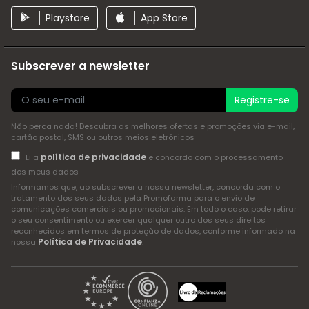
Playstore
App Store
Subscrever a newsletter
Registre-se
Não perca nada! Descubra as melhores ofertas e promoções via e-mail,
cartão postal, SMS ou outros meios eletrónicos
política de privacidade
Li a
e concordo com o processamento
dos meus dados
Informamos que, ao subscrever a nossa newsletter, concorda com o
tratamento dos seus dados pela Promofarma para o envio de
comunicações comerciais ou promocionais. Em todo o caso, pode retirar
o seu consentimento ou exercer qualquer outro dos seus direitos
reconhecidos em termos de proteção de dados, conforme informado na
Política de Privacidade
nossa
.