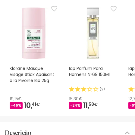
Klorane Masque
Iap Parfum Para
Ia
Visage Stick Apaisant
Homens Nº69 150Ml
Ho
à la Pivoine Bio 25g
(
2
)
19,15€
15,30€
12,
10,
11,
41€
58€
-46%
-24%
-9
Descrição