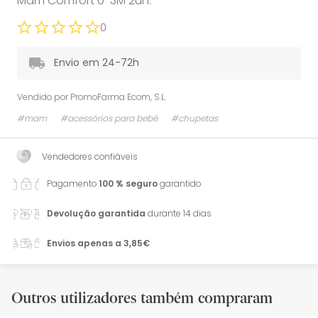
Mam Comfort 0-3M 2un.
0
Envio em 24-72h
Vendido por
PromoFarma Ecom, S.L.
#mam
#acessórios para bebé
#chupetas
Vendedores confiáveis
Pagamento
100 % seguro
garantido
Devolução garantida
durante 14 dias
Envios apenas a 3,85€
Outros utilizadores também compraram