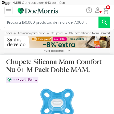
4,5
/
5
Com base em
643
opiniões
0
Bebés
Acessórios para bebé
Chupetas
Chupete Silicona Mam Comfort N
*Ver detalhes
Chupete Silicona Mam Comfort
Nu 0+ M Pack Doble MAM,
Health Points