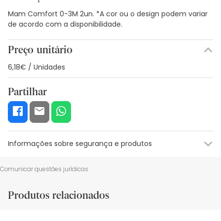
Mam Comfort 0-3M 2un. *A cor ou o design podem variar
de acordo com a disponibilidade.
Preço unitário
6,18€ / Unidades
Partilhar
Informações sobre segurança e produtos
Recursos de segurança visual
Dados do fabricante
Gestor o
Comunicar questões jurídicas
Recursos de segurança visual
Produtos relacionados
De momento, não dispomos de imagens de segurança
para este produto, mas estamos a trabalhar nisso.