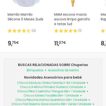
Mamilo Mamilo
MAM escova macia
Ma
Silicone 0 Meses 2uds
escova limpa garrafa
Ra
e tetas 1ud
(
4
)
(
1
)
9,
11,
8,
75€
07€
BUSCAS RELACIONADAS SOBRE Chupetas
Brinquedos
Acessórios de banho
Novidades Acessórios para bebé
Chicco Edu4you Globo Falante 2-6A 1 Unidade
Chicco A Minha Primeira Guitarra 1 Unidade
Chicco Pêra Coelhinho Trilingue 6M+ 1 Unidade
Chicco Estrela You&Me 0M+ 1 Unidade
Chicco Peluche Ursinho Quentinho 0M+ 1 Unidade
Chicco First Dreams Doce Ursinho 0M+ Verde 1 Unidade