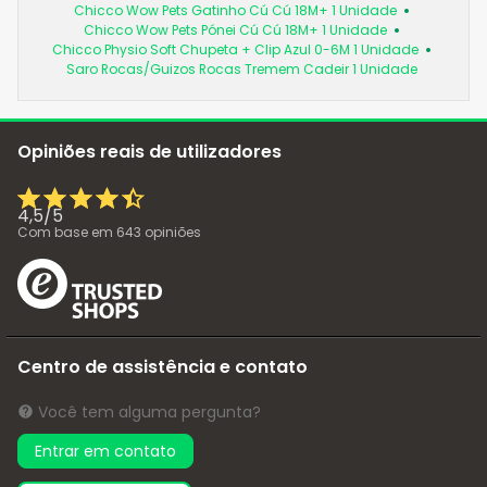
Chicco Wow Pets Gatinho Cú Cú 18M+ 1 Unidade
Chicco Wow Pets Pónei Cú Cú 18M+ 1 Unidade
Chicco Physio Soft Chupeta + Clip Azul 0-6M 1 Unidade
Saro Rocas/Guizos Rocas Tremem Cadeir 1 Unidade
Opiniões reais de utilizadores
4,5
/
5
Com base em
643
opiniões
Centro de assistência e contato
Você tem alguma pergunta?
Entrar em contato