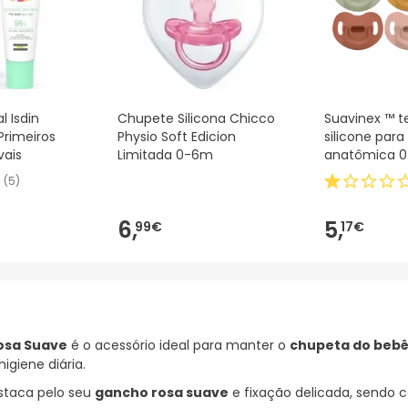
l Isdin
Chupete Silicona Chicco
Suavinex ™ t
Primeiros
Physio Soft Edicion
silicone par
vais
Limitada 0-6m
anatômica 0
(
5
)
6,
5,
99€
17€
Rosa Suave
é o acessório ideal para manter o
chupeta do beb
igiene diária.
estaca pelo seu
gancho rosa suave
e fixação delicada, sendo 