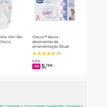
tina +0m Silic
Chicco™ discos
Chicco,
absorventes de
amamentação 30uds
(
2
)
6,15€
5,
79€
-6%
6M+ 1 Unidade
Chicco Estrela You&Me 0M+ 1 Unidade