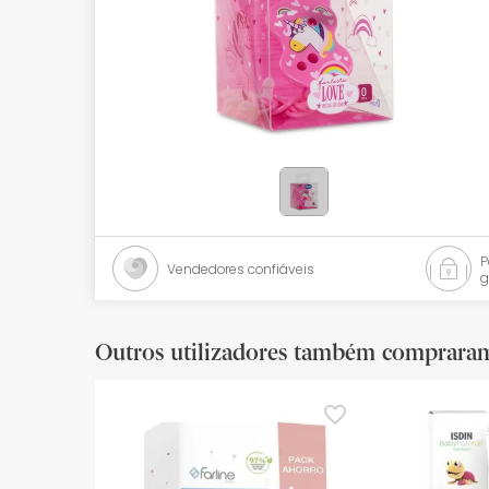
Bebés
Ótica
Ortopedia
Ervanária
Cosmética natural
Promoções
Vendedores confiáveis
g
Marcas
Mais vendidos
Outros utilizadores também comprara
Health points
Blog