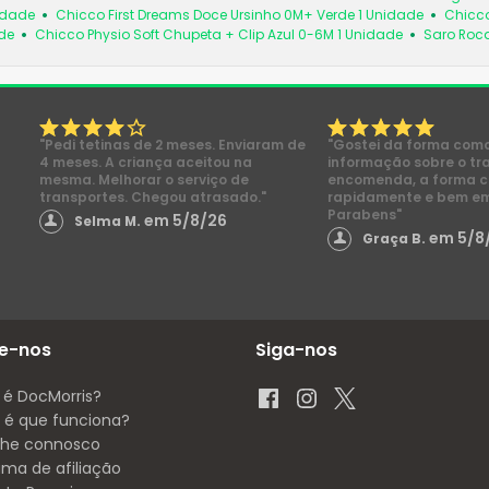
idade
Chicco First Dreams Doce Ursinho 0M+ Verde 1 Unidade
Chicco
de
Chicco Physio Soft Chupeta + Clip Azul 0-6M 1 Unidade
Saro Roc
"Pedi tetinas de 2 meses. Enviaram de
"Gostei da forma com
4 meses. A criança aceitou na
informação sobre o tr
mesma. Melhorar o serviço de
encomenda, a forma 
transportes. Chegou atrasado."
rapidamente e bem e
Parabens"
em 5/8/26
Selma M.
em 5/8
Graça B.
e-nos
Siga-nos
 é DocMorris?
é que funciona?
lhe connosco
ama de afiliação