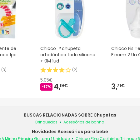
lente de
Chicco ™ chupeta
Chicco Fis Te
icco 1pc
ortodôntica todo silicone
F.norm 2 Un 
+ 0M 1ud
(
3
)
(
2
)
5,05€
4,
3,
19€
71€
-17%
BUSCAS RELACIONADAS SOBRE Chupetas
Brinquedos
Acessórios de banho
Novidades Acessórios para bebé
 A Minha Primeira Guitarra 1 Unidade
Chicco Pêra Coelhinho Trilingue 