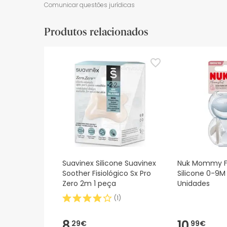
Recursos de segurança visual
Dados do fabrica
Comunicar questões jurídicas
Recursos de segurança visual
Produtos relacionados
De momento, não dispomos de imagens de segura
actualizações. Entretanto, recomendamos que le
sobre segurança, não hesites em contactar-nos.
Suavinex Silicone Suavinex
Nuk Mommy F
Soother Fisiológico Sx Pro
Silicone 0-9M 
Zero 2m 1 peça
Unidades
(
1
)
8,
10,
29€
99€