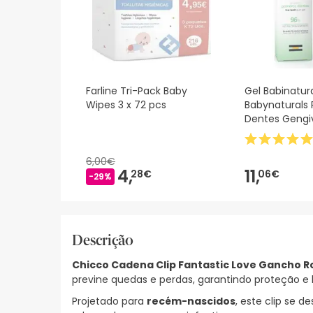
Farline Tri-Pack Baby
Gel Babinatura
Wipes 3 x 72 pcs
Babynaturals 
Dentes Gengi
6,00€
4,
11,
28€
06€
-29%
Descrição
Chicco Cadena Clip Fantastic Love Gancho 
previne quedas e perdas, garantindo proteção e h
Projetado para
recém-nascidos
, este clip se d