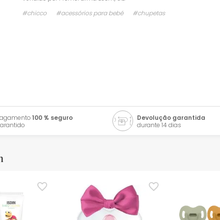
#chicco
#acessórios para bebé
#chupetas
Pagamento
100 % seguro
Devolução garantida
arantido
durante 14 dias
m