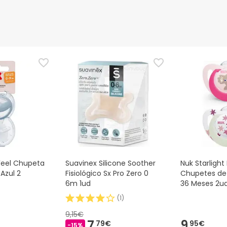
nte
Gestor orçamental
nça para este produto, mas estamos a trabalhar nisso. Reco
ias as informações de segurança que acompanham o produto ant
 Além disso, se desejares, também podes devolver o produto s
eel Chupeta
Suavinex Silicone Soother
Nuk Starlight
Azul 2
Fisiológico Sx Pro Zero 0
Chupetes de 
6m 1ud
36 Meses 2u
(
1
)
9,15€
7,
9,
79€
95€
-15%