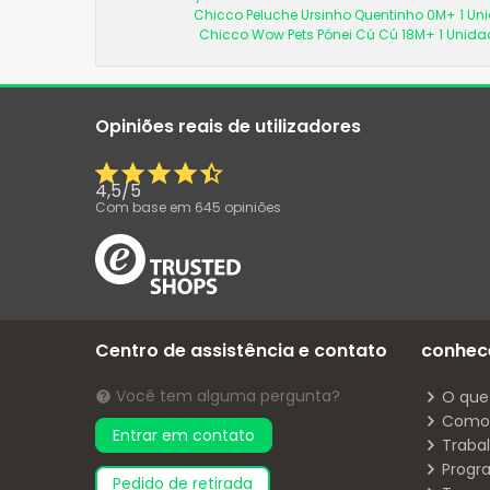
Chicco Peluche Ursinho Quentinho 0M+ 1 Un
Chicco Wow Pets Pónei Cú Cú 18M+ 1 Unida
Opiniões reais de utilizadores
4,5
/
5
Com base em
645
opiniões
Centro de assistência e contato
conhec
Você tem alguma pergunta?
O que
Como 
Entrar em contato
Traba
Progr
pedido de retirada