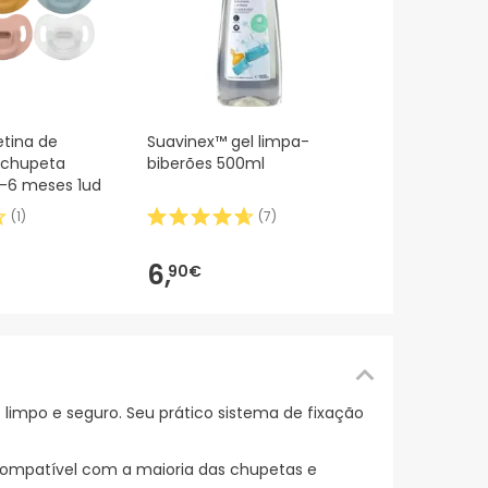
etina de
Suavinex™ gel limpa-
a chupeta
biberões 500ml
-6 meses 1ud
(
1
)
(
7
)
6,
90€
ê
limpo e seguro. Seu prático sistema de fixação
compatível com a maioria das chupetas e