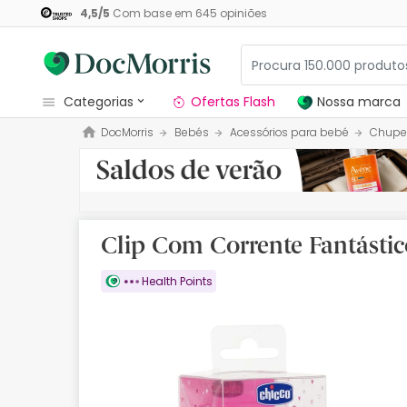
4,5
/
5
Com base em
645
opiniões
categorias
Ofertas Flash
Nossa marca
DocMorris
Bebés
Acessórios para bebé
Chupe
Dermocosmetica
Nossa marca
Solares
Clip Com Corrente Fantásti
Medicamentos
Health Points
Cosmética
Saúde
Higiene
Dietética