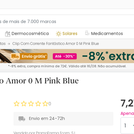
Dermocosmética
Solares
Medicamentos
tas
Clip Com Corrente Fantástico Amor 0 M Pink Blue
*-8% extra, compra mínima de 72€. Válido até 16/08. Não acumulável.
co Amor 0 M Pink Blue
7,
0
Apen
Envio em 24-72h
Vendido por
PromoFarma Ecom, S.L.