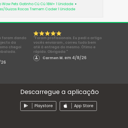
 Wow Pets Gatinho Cú Cú 18M+ 1 Unidade
as/Guizos Rocas Tremem Cadeir 1 Unidade
o foram dando
"Foram profissionais. Eu pedi o artigo
ajecto da
vocês enviaram , correu tudo bem
como chegoi
até á entrega do mesmo. Ótimo e
mbalada.
rápido. Obrigada "
em 4/8/26
Carmen M.
/26
Descarregue a aplicação
Playstore
App Store