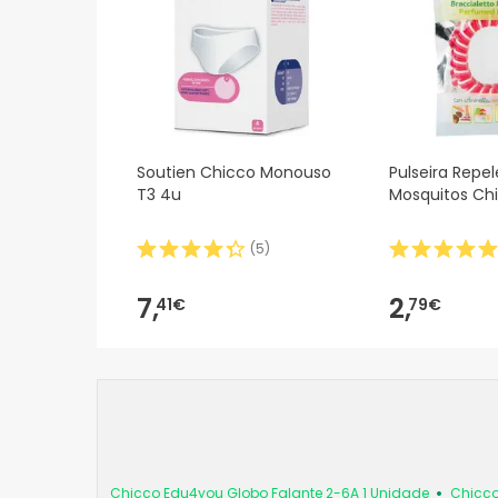
Soutien Chicco Monouso
Pulseira Repe
T3 4u
Mosquitos Ch
(
5
)
7,
2,
41€
79€
Chicco Edu4you Globo Falante 2-6A 1 Unidade
Chicco