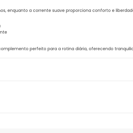
nos, enquanto a corrente suave proporciona conforto e liberda
a
ente
s
complemento perfeito para a rotina diária, oferecendo tranquil