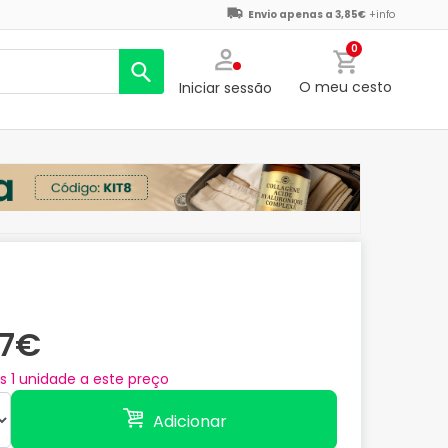
Envio apenas a 3,85€
+info
0
O meu cesto
Iniciar sessão
27€
as
1
unidade a este preço
Adicionar