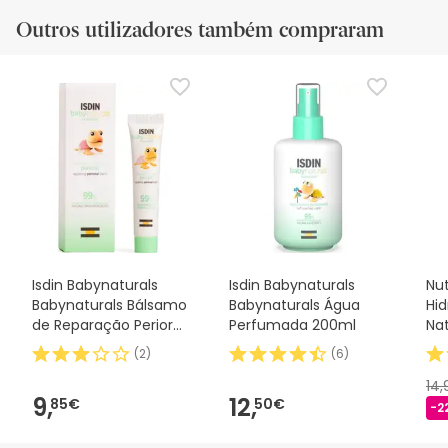
Outros utilizadores também compraram
Isdin Babynaturals
Isdin Babynaturals
Nu
Babynaturals Bálsamo
Babynaturals Água
Hid
de Reparação Perioral
Perfumada 200ml
Nat
15ml
50
(
2
)
(
6
)
14
9,
12,
85€
50€
-2