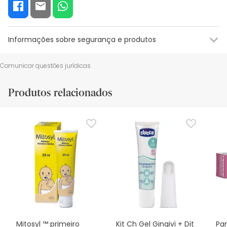
Informações sobre segurança e produtos
Informações sobre o rótulo
Recursos de segurança visual
Da
Comunicar questões jurídicas
Informações sobre o rótulo
Produtos relacionados
Uso tópico. Permitido seu uso em crianças menores de 6
anos. Apto desde os 0 meses.
Mitosyl ™ primeiro
Kit Ch Gel Gingivi + Dit
Pan