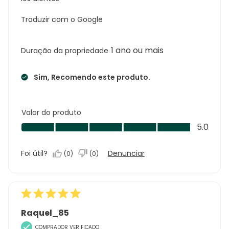
Traduzir com o Google
1 ano ou mais
Duração da propriedade
Sim, Recomendo este produto.
Valor do produto
Valor
5.0
do
produto,
Foi útil?
Denunciar
(
0
)
(
0
)
5.0
em
5
Raquel_85
COMPRADOR VERIFICADO