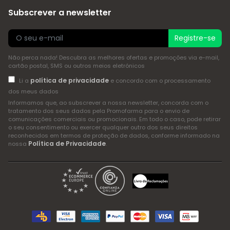
Subscrever a newsletter
Registre-se
Não perca nada! Descubra as melhores ofertas e promoções via e-mail,
cartão postal, SMS ou outros meios eletrónicos
política de privacidade
Li a
e concordo com o processamento
dos meus dados
Informamos que, ao subscrever a nossa newsletter, concorda com o
tratamento dos seus dados pela Promofarma para o envio de
comunicações comerciais ou promocionais. Em todo o caso, pode retirar
o seu consentimento ou exercer qualquer outro dos seus direitos
reconhecidos em termos de proteção de dados, conforme informado na
Política de Privacidade
nossa
.