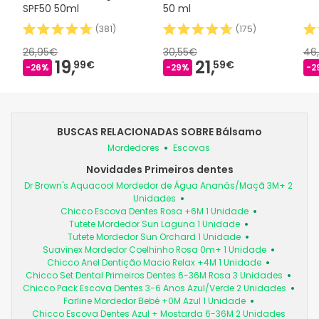
SPF50 50ml
50 ml
(
381
)
(
175
)
26,95€
30,55€
46
19,
21,
99€
59€
-26%
-29%
-2
BUSCAS RELACIONADAS SOBRE Bálsamo
Mordedores
Escovas
Novidades Primeiros dentes
Dr Brown's Aquacool Mordedor de Água Ananás/Maçã 3M+ 2
Unidades
Chicco Escova Dentes Rosa +6M 1 Unidade
Tutete Mordedor Sun Laguna 1 Unidade
Tutete Mordedor Sun Orchard 1 Unidade
Suavinex Mordedor Coelhinho Rosa 0m+ 1 Unidade
Chicco Anel Dentição Macio Relax +4M 1 Unidade
Chicco Set Dental Primeiros Dentes 6-36M Rosa 3 Unidades
Chicco Pack Escova Dentes 3-6 Anos Azul/Verde 2 Unidades
Farline Mordedor Bebé +0M Azul 1 Unidade
Chicco Escova Dentes Azul + Mostarda 6-36M 2 Unidades