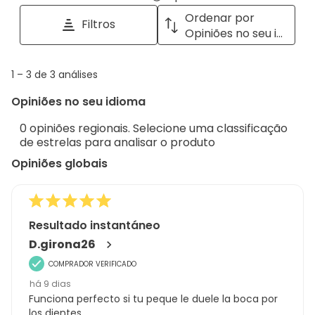
tópicos
a
Ordenar por
Filtros
e
pop
Opiniões no seu idioma
opiniões
with
info
1
1
–
3 de 3
análises
abou
to
Regi
Opiniões no seu idioma
3
Sort.
de
0 opiniões regionais. Selecione uma classificação
3
de estrelas para analisar o produto
análises
Opiniões globais
Resultado instantáneo
D.girona26
COMPRADOR VERIFICADO
há 9 dias
Funciona perfecto si tu peque le duele la boca por
los dientes