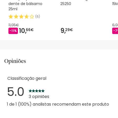
dente de bálsamo
25250
15M
25ml
(
6
)
11,95€
6,
10,
9,
66€
29€
-11%
-7
Opiniões
Classificação geral
5.0
3 opiniões
1 de 1 (100%) analistas recomendam este produto