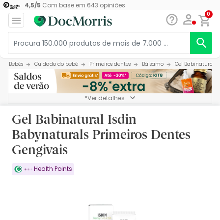
4,5
/
5
Com base em
643
opiniões
0
Bebés
Cuidado do bebé
Primeiros dentes
Bálsamo
Gel Babinatural I
*Ver detalhes
Gel Babinatural Isdin
Babynaturals Primeiros Dentes
Gengivais
Health Points