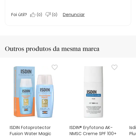
Foi útil?
Denunciar
(
0
)
(
0
)
Outros produtos da mesma marca
ISDIN Fotoprotector
ISDIN® Eryfotona AK-
Isd
Fusion Water Magic
NMSC Creme SPF 100+
Plu